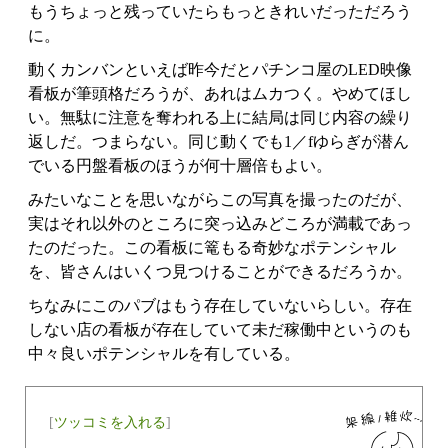
もうちょっと残っていたらもっときれいだっただろう
に。
動くカンバンといえば昨今だとパチンコ屋のLED映像
看板が筆頭格だろうが、あれはムカつく。やめてほし
い。無駄に注意を奪われる上に結局は同じ内容の繰り
返しだ。つまらない。同じ動くでも1／fゆらぎが潜ん
でいる円盤看板のほうが何十層倍もよい。
みたいなことを思いながらこの写真を撮ったのだが、
実はそれ以外のところに突っ込みどころが満載であっ
たのだった。この看板に篭もる奇妙なポテンシャル
を、皆さんはいくつ見つけることができるだろうか。
ちなみにこのパブはもう存在していないらしい。存在
しない店の看板が存在していて未だ稼働中というのも
中々良いポテンシャルを有している。
[
ツッコミを入れる
]