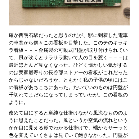
確か西明石駅だったと思うのだが、駅に到着した電車
の車窓から偶々この看板を目撃した。このテのキラキ
ラ看板－－－金属製の可動式円盤が取り付けられてい
て、風が吹くとサラサラ動いて人の目を惹く－－－は
最近ほとんど見なくなった。ひどく懐かしい気がする
のは実家最寄りの長谷部ストアーの看板がこれだった
からじゃないだろうか。ともかく私の子供の頃にはこ
の看板があちこちにあった。たいていのものは円盤が
千切れてまだらになってしまっていたが。この看板の
ように。
改めて目にすると単純な仕掛けながら風流なもののよ
うに思えたことだった。風というか空気の流れという
かが目に見える形でわかる仕掛けで、端からサーッと
色を変えていくさまは見ていて飽きなかった。円盤が