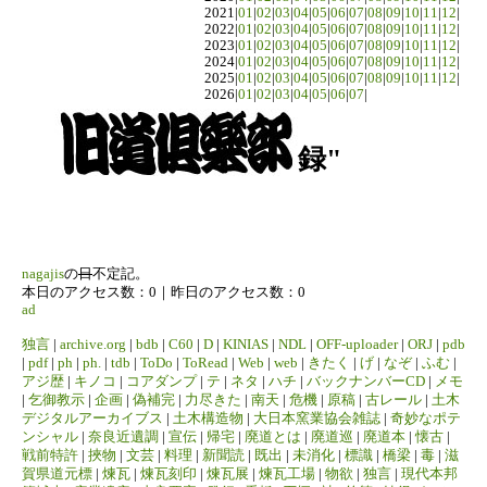
2021|
01
|
02
|
03
|
04
|
05
|
06
|
07
|
08
|
09
|
10
|
11
|
12
|
2022|
01
|
02
|
03
|
04
|
05
|
06
|
07
|
08
|
09
|
10
|
11
|
12
|
2023|
01
|
02
|
03
|
04
|
05
|
06
|
07
|
08
|
09
|
10
|
11
|
12
|
2024|
01
|
02
|
03
|
04
|
05
|
06
|
07
|
08
|
09
|
10
|
11
|
12
|
2025|
01
|
02
|
03
|
04
|
05
|
06
|
07
|
08
|
09
|
10
|
11
|
12
|
2026|
01
|
02
|
03
|
04
|
05
|
06
|
07
|
録"
nagajis
の
日
不定記。
本日のアクセス数：0｜昨日のアクセス数：0
ad
独言
|
archive.org
|
bdb
|
C60
|
D
|
KINIAS
|
NDL
|
OFF-uploader
|
ORJ
|
pdb
|
pdf
|
ph
|
ph.
|
tdb
|
ToDo
|
ToRead
|
Web
|
web
|
きたく
|
げ
|
なぞ
|
ふむ
|
アジ歴
|
キノコ
|
コアダンプ
|
テ
|
ネタ
|
ハチ
|
バックナンバーCD
|
メモ
|
乞御教示
|
企画
|
偽補完
|
力尽きた
|
南天
|
危機
|
原稿
|
古レール
|
土木
デジタルアーカイブス
|
土木構造物
|
大日本窯業協会雑誌
|
奇妙なポテ
ンシャル
|
奈良近遺調
|
宣伝
|
帰宅
|
廃道とは
|
廃道巡
|
廃道本
|
懐古
|
戦前特許
|
挾物
|
文芸
|
料理
|
新聞読
|
既出
|
未消化
|
標識
|
橋梁
|
毒
|
滋
賀県道元標
|
煉瓦
|
煉瓦刻印
|
煉瓦展
|
煉瓦工場
|
物欲
|
独言
|
現代本邦