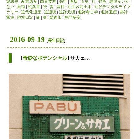
築城史
|
産業遺産
|
由良要塞
|
発行
|
看板
|
石垣
|
社
|
竹筋
|
納得がいか
ない
|
索道
|
絵葉書
|
読
|
資
|
資料
|
近世以前土木
|
近代デジタルライブ
ラリー
|
近代化遺産
|
近遺調
|
道路元標
|
道路考古学
|
道路遺産
|
都計
|
醤油
|
陸幼日記
|
隧
|
雑
|
鯖復旧
|
鳴門要塞
2016-09-19
[
長年日記
]
[
奇妙なポテンシャル
] サカェ…