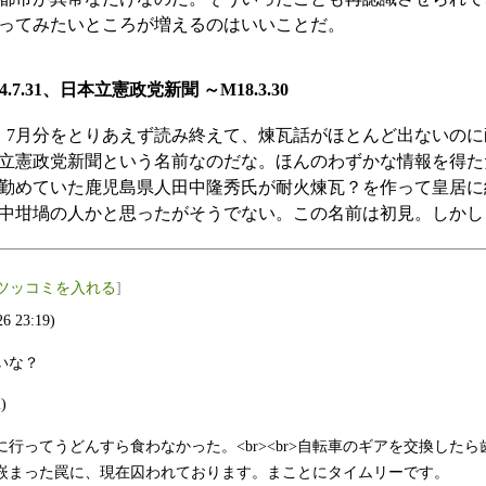
ってみたいところが増えるのはいいことだ。
24.7.31、日本立憲政党新聞 ～M18.3.30
、7月分をとりあえず読み終えて、煉瓦話がほとんど出ないのに
立憲政党新聞という名前なのだな。ほんのわずかな情報を得た
勤めていた鹿児島県人田中隆秀氏が耐火煉瓦？を作って皇居に
中坩堝の人かと思ったがそうでない。この名前は初見。しかし
ツッコミを入れる
]
26 23:19)
いな？
)
行ってうどんすら食わなかった。<br><br>自転車のギアを交換した
嵌まった罠に、現在囚われております。まことにタイムリーです。