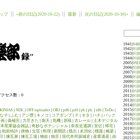
ップ
«前の日記(2020-10-22)
最新
次の日記(2020-10-30)»
1941|
04
|
1942|
01
|
1943|
01
|
録"
1944|
01
|
2005|
09
|
2006|
01
|
2007|
01
|
2008|
01
|
2009|
01
|
2010|
01
|
2011|
01
|
アクセス数：0
2012|
01
|
2013|
01
|
2014|
01
|
2015|
01
|
KINIAS
|
NDL
|
OFF-uploader
|
ORJ
|
pdb
|
pdf
|
ph
|
ph.
|
tdb
|
ToDo
|
2016|
01
|
なぞ
|
ふむ
|
アジ歴
|
キノコ
|
コアダンプ
|
テ
|
ネタ
|
ハチ
|
バック
2017|
01
|
企画
|
偽補完
|
力尽きた
|
南天
|
危機
|
原稿
|
古レール
|
土木デジタル
2018|
01
|
日本窯業協会雑誌
|
奇妙なポテンシャル
|
奈良近遺調
|
宣伝
|
帰宅
|
2019|
01
|
|
戦前特許
|
挾物
|
文芸
|
料理
|
新聞読
|
既出
|
未消化
|
標識
|
橋梁
|
2020|
01
|
印
|
煉瓦展
|
煉瓦工場
|
物欲
|
独言
|
現代本邦築城史
|
産業遺産
|
由
2021|
01
|