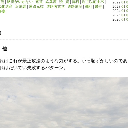
竹筋
|
納得がいかない
|
索道
|
絵葉書
|
読
|
資
|
資料
|
近世以前土木
|
2022|
01
|
代化遺産
|
近遺調
|
道路元標
|
道路考古学
|
道路遺産
|
都計
|
醤油
|
2023|
01
|
2024|
01
|
要塞
2025|
01
|
2026|
01
|
]
 他
ればこれが最正攻法のような気がする。小っ恥ずかしいのであ
れはたいてい失敗するパターン。