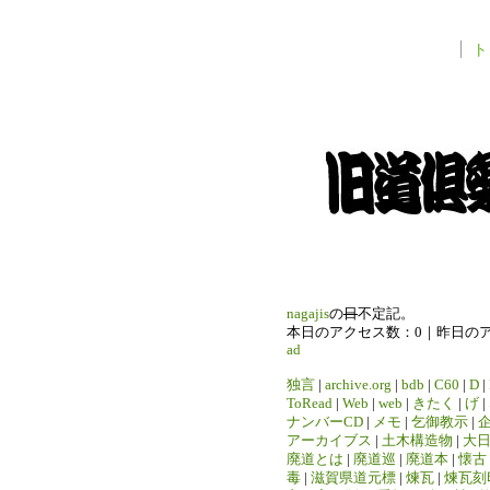
ト
nagajis
の
日
不定記。
本日のアクセス数：0｜昨日の
ad
独言
|
archive.org
|
bdb
|
C60
|
D
|
ToRead
|
Web
|
web
|
きたく
|
げ
|
ナンバーCD
|
メモ
|
乞御教示
|
アーカイブス
|
土木構造物
|
大
廃道とは
|
廃道巡
|
廃道本
|
懐古
毒
|
滋賀県道元標
|
煉瓦
|
煉瓦刻