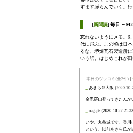
すます膨らんでいく。行
[
新聞読
] 毎日 ～M
忘れないようにメモ。6
代に飛ぶ。この頃は日本
るな、堺煉瓦石製造所に
いう話。はじめこれが田
本日のツッコミ(全2件) [
_
あきら＠大阪
(2020-10-
金毘羅山登ってきたんか
_
nagajis
(2020-10-27 21:32
いや、丸亀城です。香川に
という、以前あきら氏が