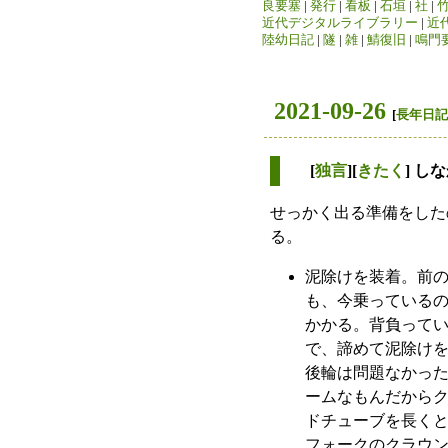
良要塞
|
発行
|
看板
|
石垣
|
社
|
近代デジタルライブラリー
|
近
陸幼日記
|
隧
|
雑
|
鯖復旧
|
鳴門
2021-09-26
[
長年日記
[
独言
][
きたく
] し
せっかく出る準備をした
る。
泥除けを装着。前
も、今乗っている
かかる。背負って
で、諦めて泥除け
後輪は問題なかった
ームなもんだから
ドチューブを長く
フォークのクラウ