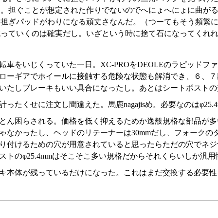
。担ぐことが想定された作りでないのでへにょへにょに曲がる。d
。担ぎパッドがわりになる頑丈さなんだ。（つーてもそう頻繁
減っていくのは確実だし。いざという時に捨て石になってくれ
転車をいじくっていた一日。XC-PROをDEOLEのラピッドフ
ローギアでホイールに接触する危険な状態も解消でき、６、７
いたしブレーキもいい具合になったし。あとはシートポストの
ったくせに注文し間違えた。馬鹿nagajisめ。必要なのはφ25.
とん困らされる。価格を低く抑えるためか逸般規格な部品が多
ゃなかったし、ヘッドのリテーナーは30mmだし、フォークのダ
り付けるための穴が用意されていると思ったらただの穴でネジ
ストのφ25.4mmはそこそこ多い規格だからそれくらいしか汎
キ本体が残っているだけになった。これはまだ交換する必要性