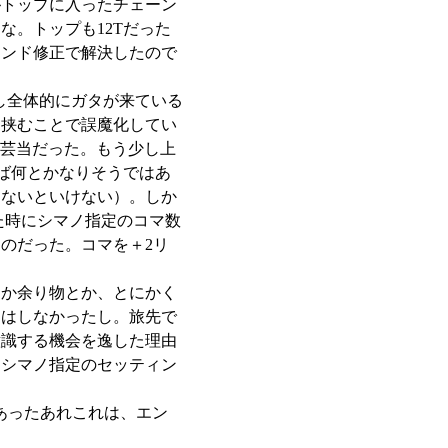
がトップに入ったチェーン
。トップも12Tだった
エンド修正で解決したので
るし全体的にガタが来ている
を挟むことで誤魔化してい
た芸当だった。もう少し上
ば何とかなりそうではあ
まないといけない）。しか
た時にシマノ指定のコマ数
のだった。コマを＋2リ
とか余り物とか、とにかく
りはしなかったし。旅先で
意識する機会を逸した理由
、シマノ指定のセッティン
あったあれこれは、エン