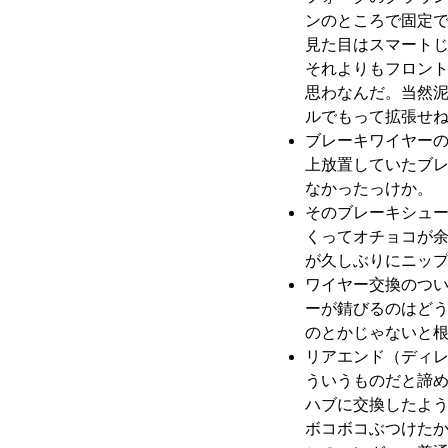
ンのところで固定
見た目はスマート
それよりもフロント
思わなんだ。当然泥
ルでもって拡張せ
ブレーキワイヤー
上放置していたブ
なかったっけか。
そのブレーキシュ
くってオチョコが
が久しぶりにニッ
ワイヤー交換のつ
ーが錆びるのはど
のとかじゃないと
リアエンド（ディ
ういうものだと諦め
ハブに交換したよ
ボコボコぶつけた