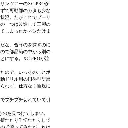
ンツアーのXC-PROが
はずで可動部のガタも少な
な状況。だがこれでプーリ
ーの一つは改造して三脚の
ててしまったかネジだけま
んだな。合うのを探すのに
たので部品箱の中から別の
にする。XC-PROが泣
ったので、いっそのことボ
電動ドリル用の円盤型研磨
けられず、仕方なく新規に
近でブチブチ切れていて引
うのを見つけてしまい。
に折れたり千切れたりして
たので贖ってみたがこれは