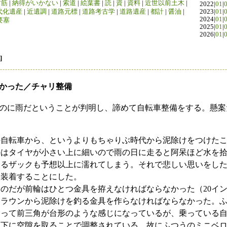
竹筋
|
納得がいかない
|
索道
|
絵葉書
|
読
|
資
|
資料
|
近世以前土木
|
2022|
01
|
代化遺産
|
近遺調
|
道路元標
|
道路考古学
|
道路遺産
|
都計
|
醤油
|
2023|
01
|
2024|
01
|
要塞
2025|
01
|
2026|
01
|
]
なかった／チャリ整備
のに雨だということが判明し、諦めて自転車整備をする。懸案
の自転車から、というよりもちゃりぶ時代から泥除けをつけた
のはタイヤが小さい上に細いので雨の日に走ると阿呆ほど水を
いるザックも予想以上に濡れてしまう。それで悲しい思いをし
を装着することにした。
のだが前輪はひとつ金具を拵えなければならなかった（20イ
クラウンから泥除けを釣る金具を作らなければならなかった。
とって前三角が台形のような感じになっているが、乗っている
ン下に空隙を取ることで調整されている。故にふつうのミニベ