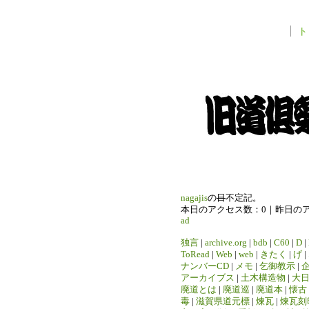
ト
nagajis
の
日
不定記。
本日のアクセス数：0｜昨日の
ad
独言
|
archive.org
|
bdb
|
C60
|
D
|
ToRead
|
Web
|
web
|
きたく
|
げ
|
ナンバーCD
|
メモ
|
乞御教示
|
アーカイブス
|
土木構造物
|
大
廃道とは
|
廃道巡
|
廃道本
|
懐古
毒
|
滋賀県道元標
|
煉瓦
|
煉瓦刻