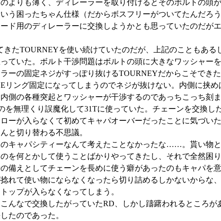
通のよりも薄く、ディレーラーを取り付けるとそのボルトの頭
いう困ったちゃん仕様（だからボスフリーがついてたんだろうな
ロード用のディレーラーに交換しようかとも思っていたのだが
てきたTOURNEYを使い続けていたのだが、上記のこともあ
思っていた。ボルト干渉問題はボルトの頭に大きなワッシャー
ラーの固定ネジがすっぽり抜けるTOURNEYだからこそでき
Eリング固定になってしまうのでネジが抜けない。内側に挟め
と内側の各種突起とワッシャーが干渉するのであっちこっち刻
なのを無理くり誤魔化して31Tに使っていた。チェーンを交換し
ローが入らなくて初めてキャパオーバーだったことに気づいた
ゃんと切り替わる不思議。
ーのキャパシティーなんて考えたことなかったな……。貰い物
ものを何とかして使うことばかりやってきたし、それで全然困
時の備えとしてチェーンを長めに使う癖があったのもキャパを
が捻れて使い物にならなくなったら切り詰めるしかないからな
らトップが入らなくなってしまう。
こんなで交換したがっていたRD、しかし躊躇われるところが
決したのであった。