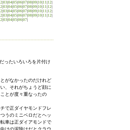
02
|
03
|
04
|
05
|
06
|
07
|
08
|
09
|
10
|
11
|
12
|
02
|
03
|
04
|
05
|
06
|
07
|
08
|
09
|
10
|
11
|
12
|
02
|
03
|
04
|
05
|
06
|
07
|
08
|
09
|
10
|
11
|
12
|
02
|
03
|
04
|
05
|
06
|
07
|
08
|
09
|
10
|
11
|
12
|
02
|
03
|
04
|
05
|
06
|
07
|
だったいろいろを片付け
ことがなかったのだけれど
拾い、それがちょうど顔に
たことが度々重なったの
ンチで正ダイヤモンドフレ
ふつうのミニベロだとヘッ
自転車は正ダイアモンドで
ロ向けの泥除けだとクラウ