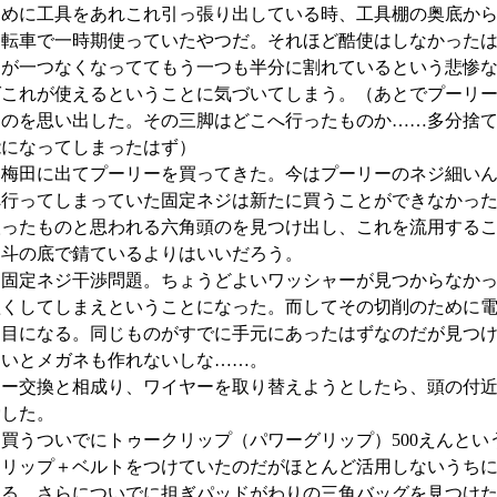
めに工具をあれこれ引っ張り出している時、工具棚の奥底からサ
自転車で一時期使っていたやつだ。それほど酷使はしなかった
ーが一つなくなっててもう一つも半分に割れているという悲惨
ばこれが使えるということに気づいてしまう。（あとでプーリ
たのを思い出した。その三脚はどこへ行ったものか……多分捨
能になってしまったはず）
ら梅田に出てプーリーを買ってきた。今はプーリーのネジ細い
へ行ってしまっていた固定ネジは新たに買うことができなかっ
ったものと思われる六角頭のを見つけ出し、これを流用すること
抽斗の底で錆ているよりはいいだろう。
ー固定ネジ干渉問題。ちょうどよいワッシャーが見つからなか
短くしてしまえということになった。而してその切削のために
羽目になる。同じものがすでに手元にあったはずなのだが見つ
ないとメガネも作れないしな……。
ラー交換と相成り、ワイヤーを取り替えようとしたら、頭の付
労した。
買うついでにトゥークリップ（パワーグリップ）500えんとい
クリップ＋ベルトをつけていたのだがほとんど活用しないうち
する。さらについでに担ぎパッドがわりの三角バッグを見つけ