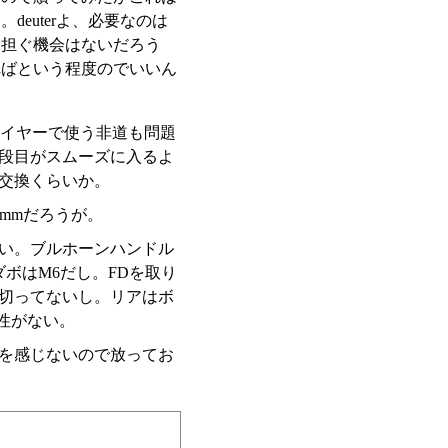
euterよ、必要なのは
に担ぐ機会はないだろう
ればという程度のでいいん
ァイヤーで使う非道も問題
段目がスムーズに入るよ
交換くらいか。
4mmだろうが。
い。ブルホーンハンドル
ボはM6だし。FDを取り
切ってないし。リアはボ
用性がない。
を感じないので放ってお