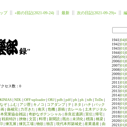
ップ
«前の日記(2021-09-24)
最新
次の日記(2021-09-29)»
1941|
04
|
1942|
01
|
1943|
01
|
録"
1944|
01
|
2005|
09
|
2006|
01
|
2007|
01
|
2008|
01
|
2009|
01
|
2010|
01
|
2011|
01
|
アクセス数：0
2012|
01
|
2013|
01
|
2014|
01
|
2015|
01
|
KINIAS
|
NDL
|
OFF-uploader
|
ORJ
|
pdb
|
pdf
|
ph
|
ph.
|
tdb
|
ToDo
|
2016|
01
|
なぞ
|
ふむ
|
アジ歴
|
キノコ
|
コアダンプ
|
テ
|
ネタ
|
ハチ
|
バック
2017|
01
|
企画
|
偽補完
|
力尽きた
|
南天
|
危機
|
原稿
|
古レール
|
土木デジタル
2018|
01
|
日本窯業協会雑誌
|
奇妙なポテンシャル
|
奈良近遺調
|
宣伝
|
帰宅
|
2019|
01
|
|
戦前特許
|
挾物
|
文芸
|
料理
|
新聞読
|
既出
|
未消化
|
標識
|
橋梁
|
2020|
01
|
印
|
煉瓦展
|
煉瓦工場
|
物欲
|
独言
|
現代本邦築城史
|
産業遺産
|
由
2021|
01
|