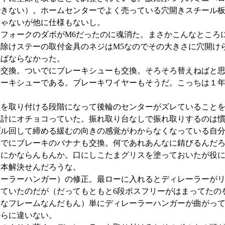
できない）。ホームセンターでよく売っている穴開きスチール
じゃないが他に仕様もないし。
フォークのダボがM6だったのに魂消た。まさかこんなところに
除けステーの取付金具のネジはM5なのでその大きさに穴開け
ねばならなかった。
の交換。ついでにブレーキシューも交換。そろそろ替えねばと
レーキシューである。ブレーキワイヤーもそうだ。こっちは１
ーを取り付ける段階になって後輪のセンターがズレていること
余計にオチョコっていた。振れ取り台なしで振れ取りするのは
プル回して締める緩むの向きの感覚がわからなくなっている自
いでにブレーキのバナナも交換。何であれあんなに錆びるんだ
うにかならんもんか。口にしこたまグリスを塗っておいたが役
根本解決せんだろうな。
レーラーハンガー）の修正。最ローに入れるとディレーラーが
ていたのだが（だってもともと6段ボスフリーがはまってたのを
うなフレームなんだもん）単にディレーラーハンガーが曲がっ
からに違いない。