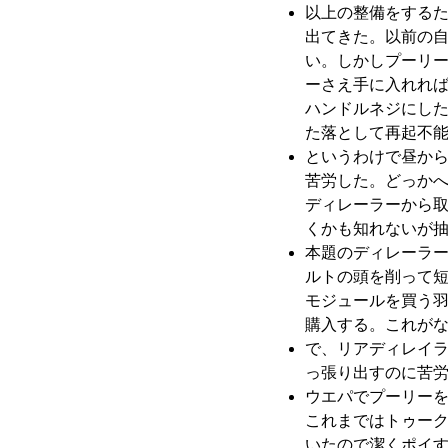
以上の整備をするた
出てきた。以前の
い。しかしプーリ
ーさえ手に入れれ
ハンドルネジにし
た落として再起不
というわけで昼か
苦労した。どっか
ディレーラーから取
くかも知れないが
本題のディレーラ
ルトの頭を削って
モジュールを買う
購入する。これが
で、リアディレイ
っ張り出すのに苦
ウエパでプーリーを
これまではトゥー
いたので潔くポイ