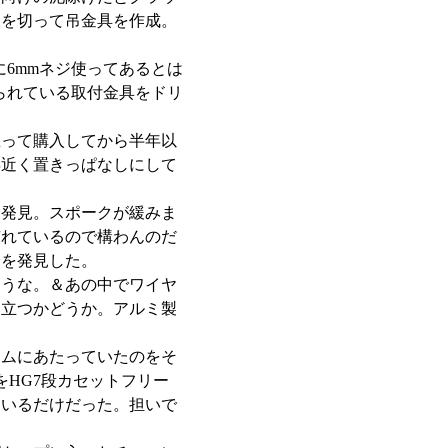
板を切って吊金具を作成。
6mmネジ使ってあるとは
られている取付金具をドリ
思って購入してから半年以
年近く置きっぱなしにして
を発見。スポークが緩みま
慣れているので構わんのだ
分を発見した。
ろうな。＆あの中でワイヤ
に立つかどうか。アルミ製
リムにあたっていたのをそ
HG7段カセットフリー
ているだけだった。担いで