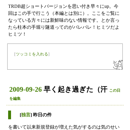
TRDB超ショートバージョンを思い付き早々にup。今
回はこの手で行こう（本編とは別に）。ここをご覧に
なっている方々には新鮮味のない情報です。とか言っ
たら柱本の手堀り隧道ってのがバレバレ！ヒミツだよ
ヒミツ！
[
ツッコミを入れる
]
2009-09-26
早く起き過ぎた（汗
この日
を編集
[
独言
] 昨日の件
を書いて以来新規登録が増えた気がするのは気のせい