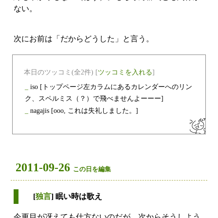
ない。
次にお前は「だからどうした」と言う。
本日のツッコミ(全2件) [
ツッコミを入れる
]
_
iso
[トップページ左カラムにあるカレンダーへのリン
ク、スペルミス（？）で飛べませんよーーー]
_
nagajis
[ooo, これは失礼しました。]
2011-09-26
この日を編集
[
独言
] 眠い時は歌え
今更目が冴えても仕方ないのだが。次からそうしよう