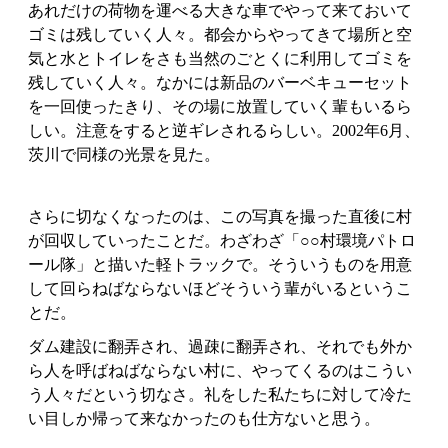
あれだけの荷物を運べる大きな車でやって来ておいて
ゴミは残していく人々。都会からやってきて場所と空
気と水とトイレをさも当然のごとくに利用してゴミを
残していく人々。なかには新品のバーベキューセット
を一回使ったきり、その場に放置していく輩もいるら
しい。注意をすると逆ギレされるらしい。2002年6月、
茨川で同様の光景を見た。
さらに切なくなったのは、この写真を撮った直後に村
が回収していったことだ。わざわざ「○○村環境パトロ
ール隊」と描いた軽トラックで。そういうものを用意
して回らねばならないほどそういう輩がいるというこ
とだ。
ダム建設に翻弄され、過疎に翻弄され、それでも外か
ら人を呼ばねばならない村に、やってくるのはこうい
う人々だという切なさ。礼をした私たちに対して冷た
い目しか帰って来なかったのも仕方ないと思う。