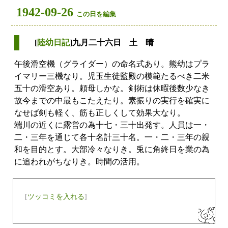
1942-09-26
この日を編集
[
陸幼日記
]九月二十六日 土 晴
午後滑空機（グライダー）の命名式あり。熊幼はプラ
イマリー三機なり。児玉生徒監殿の模範たるべき二米
五十の滑空あり。頼母しかな。剣術は休暇後数少なき
故今までの中最もこたえたり。素振りの実行を確実に
なせば剣も軽く、筋も正しくして効果大なり。
端川の近くに露営の為十七・三十出発す。人員は一・
二・三年を通じて各十名計三十名。一・二・三年の親
和を目的とす。大部冷々なりき。兎に角終日を業の為
に追われがちなりき。時間の活用。
[
ツッコミを入れる
]