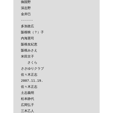
御国野

深志野

金井巳

------

多加政広

阪根映（？）子

内海憲司

阪根友紀恵

阪根みさえ

米田京子

　　さくら

ささゆりクラブ

佐々木正志

2007.11.19.

佐々木正志

土志義明

松本静代

広岡弘子

三木乙人
