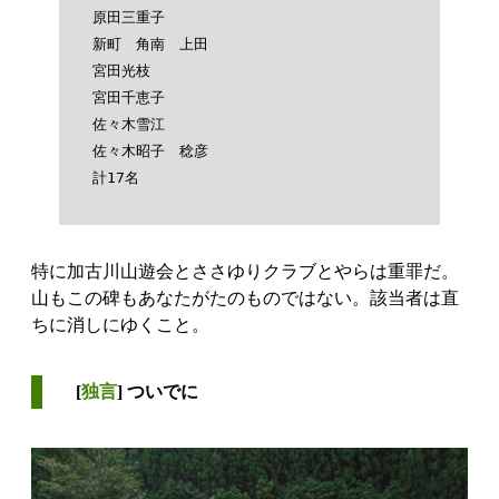
原田三重子

新町　角南　上田

宮田光枝

宮田千恵子

佐々木雪江

佐々木昭子　稔彦

特に加古川山遊会とささゆりクラブとやらは重罪だ。
山もこの碑もあなたがたのものではない。該当者は直
ちに消しにゆくこと。
[
独言
] ついでに