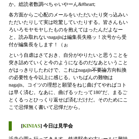
か。総読者数調べちゃいやーん&#heart;
各方面からご心配のメールをいただいたり突っ込みい
ただいたりして実は吃驚していたりする。皆さんもい
ろいろモヤモヤしたものを抱えてはったんだよなー
と。読み取れないnagajisは編集長失格ッ！次号から受
付が編集長をします！（ぉ
という自虐はさておき、自分がやりたいと思うことを
突き詰めていくと今のようになるのだなあということ
がはっきりしたわけで、これはnagajis
不要論
方向転換
の必要性を今以上に感じる。いちばんの難物は
nagajis。コイツの理想と願望をねじ曲げてやればコト
は早く済む。なあに、曲げるッたって180°だ、まるご
とくるっとひっくり返せば済むだけだ。そのためにこ
こで忌憚無く書いて忌憚だから。
[
KINIAS
] 今日は見学会
浜寺公園へ行ってきます。鉄道駅舎や古レールに興味