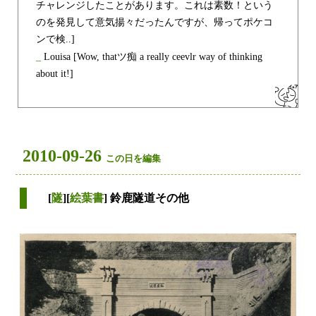
チャレンジしたことがあります。これは素数！という
のを発見して意気揚々だったんですが、帰ってポケコ
ンで検..]
_
Louisa
[Wow, thatツ痴 a really ceevlr way of thinking
about it!]
2010-09-26
この日を編集
[
隧
][
絵葉書
] 鈴鹿隧道その他