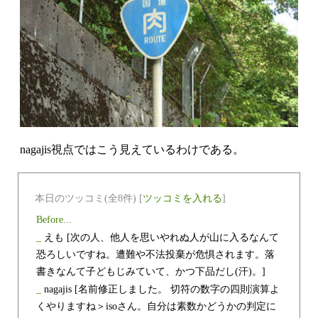
nagajis視点ではこう見えているわけである。
本日のツッコミ(全8件) [
ツッコミを入れる
]
Before...
_
えも
[次の人、他人を思いやれぬ人が山に入るなんて
恐ろしいですね。遭難や不法投棄が危惧されます。落
書きなんて子どもじみていて、かつ下品だし(汗)。]
_
nagajis
[名前修正しました。 切符の数字の四則演算よ
くやりますね＞isoさん。自分は素数かどうかの判定に