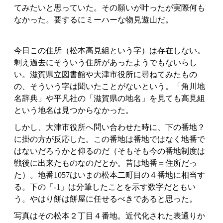
てみたいと思っていた。その願いが叶ったが実際何も
なかった。要するにミーハーな物見遊山だ。
今日この住所（松本高見組という字）は存在しない。
剰え過去にそういう住所があったようでもないらし
い。滋賀県立図書館や大津市役所に尋ねてみたもの
の、そういう字は聞いたことがないという。「角川地
名辞典」や平凡社の「滋賀県の地名」を見ても高見組
という地名は見つからなかった。
しかし、大津市役所へ問い合わせた時に、下の番地？
に掛の方が反応した。この番地は番地ではなく地番で
はないだろうかと仰るのだ（そもそも今の番地制度は
戦後に出来たものなのだとか。昔は地番＝住所だっ
た）。地番1057はいまの松本二町目の４番地に相当す
る。下の「-1」は分筆したことを示す数字だともい
う。やはり餅は餅屋に任せるべきであると思った。
写真はその松本２丁目４番地。近代化された表通りか