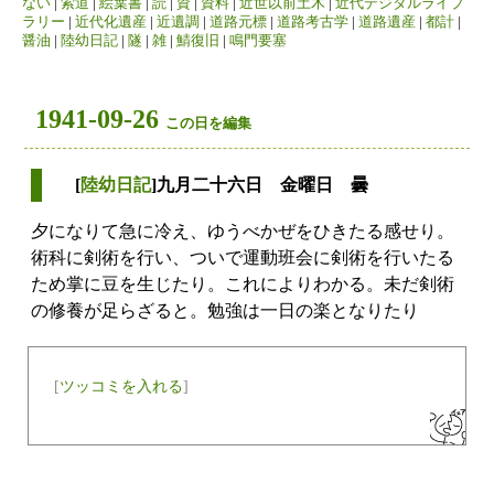
ない
|
索道
|
絵葉書
|
読
|
資
|
資料
|
近世以前土木
|
近代デジタルライブ
ラリー
|
近代化遺産
|
近遺調
|
道路元標
|
道路考古学
|
道路遺産
|
都計
|
醤油
|
陸幼日記
|
隧
|
雑
|
鯖復旧
|
鳴門要塞
1941-09-26
この日を編集
[
陸幼日記
]九月二十六日 金曜日 曇
夕になりて急に冷え、ゆうべかぜをひきたる感せり。
術科に剣術を行い、ついで運動班会に剣術を行いたる
ため掌に豆を生じたり。これによりわかる。未だ剣術
の修養が足らざると。勉強は一日の楽となりたり
[
ツッコミを入れる
]