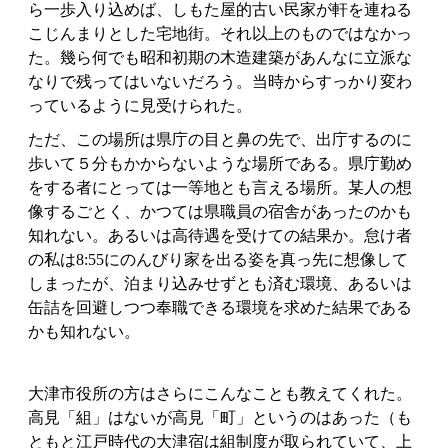
ら一歩入り込めば、しもた屋的古い民家が軒を連ねる
こじんまりとした宅地街。それ以上のものではなかっ
た。幾ら何でも昭和初期の木造建築があんなに立派な
なりで残ってはいないだろう。当時からすっかり変わ
っているように見受けられた。
ただ、この場所は県庁の目と鼻の先で、出庁するのに
歩いて５分もかからないような場所である。県庁勤め
をする者にとっては一等地とも言える場所。某人の想
像するごとく、かつては県職員の宿舎があったのかも
知れない。あるいは高待遇を受けての結果か。怠け者
の私は8:55にのんびり家を出る姿を真っ先に想像して
しまったが、泊まり込みせずとも済む環境、あるいは
缶詰を回避しつつ奉職できる環境を求めた結果である
かも知れない。
大津市役所の方はさらにこんなことも教えてくれた。
高見「組」はないが高見「町」というのはあった（も
ともと江戸時代の大津宿は組制度が取られていて、上