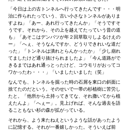
「今日は上の古トンネルへ行ってきたんです・・・明
治に作られたっていう、古い小さなトンネルがありま
すよね」「あー、あれ行ってきたんか」「そうですそ
うです。それから、その上を越えてたっていう昔の道
も」「あそこはデンパツが年２回草取りしよるけえの
ー」「へぇ、そうなんですか、どうりできれいな道だ
った」「トンネルは潰れとらんかったか」「少し崩れ
てましたけど通り抜けられましたよ」「今ん道路がで
きるまではあれ通っとったけど、コウモリがおってコ
ワかったわ・・・」「いましたいました（笑」
なんでも、トンネルを掘った時の石屑を東口の斜面に
捨てたのだという。そのせいで一帯の杉植樹に苦労し
たと。「他所から土持ってきてな、それ撒いてから植
えたんよ」「へぇー」。見上げれば、そんな過去を語
ることもない杉の森が拡がっている。
それから、よう来たねえというような話があったよう
に記憶する。それが一番嬉しかった。そういえば前