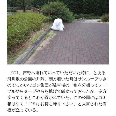
9/21、吉野へ連れていっていただいた時に。とある
河川敷の公園の片隅。朝方着いた時はサンルーフつき
のでっかいワゴン集団が駐車場の一角を分捕ってテー
ブルやらタープやらを拡げて飯食っておったが、夕方
戻ってくるとこれが置かれていた。この公園にはゴミ
箱はなく「ゴミはお持ち帰り下さい」と大書された看
板が立っている。