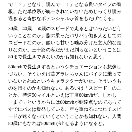
で「？」となり、読んで「！」となる良いタイプの看
板。ただ単位系が統一されていないためじっくり読み
過ぎると奇妙なポテンシャルが首をもたげてくる。
30歳、40歳、50歳のスピードで走るとはいったいどう
いうことなのか。脂の乗ったバリバリ働き人としての
スピードなのか。酸いも甘いも噛み分けた玄人的な走
りなのか。三十路の私だがまだ判らないということは
80まで長生きできないのかも知れないと思う。
80km/hで長生きするというシチュエーションも想像し
づらい。そういえば昔アラレちゃんにバイクに乗って
いないと死ぬというキャラクターがいた。そういうも
のを指すのかも知れない。あるいは「スピード」のこ
とか。時速50マイルといえば丁度80km/hだ。しかし
「まで」というからには80km/hが到達点なのであって
すでにバスは爆発している。年を重ねるにつれてスピ
ードが速くなっていくということかも知れない。人間
80歳にもなれば80km/hが出せるようになると。