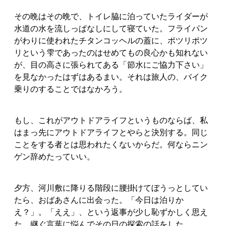
その晩はその晩で、トイレ脇に泊っていたライダーが
水道の水を流しっぱなしにして寝ていた。フライパン
がわりに使われたチタンコッヘルの蓋に、ポツリポツ
リという雫であったのはせめてもの良心かも知れない
が、目の高さに張られてある「節水にご協力下さい」
を見なかったはずはあるまい。それは旅人の、バイク
乗りのすることではなかろう。
もし、これがアウトドアライフというものならば、私
はまっ先にアウトドアライフとやらと決別する。同じ
ことをする者とは思われたくないからだ。何ならニン
ゲン辞めたっていい。
夕方、河川敷に降りる階段に腰掛けてぼうっとしてい
たら、おばあさんに出会った。「今日は泊りか
え？」。「ええ」、という返事が少し恥ずかしく思え
た。継ぐ言葉に悩んでその日の探索の話をした。