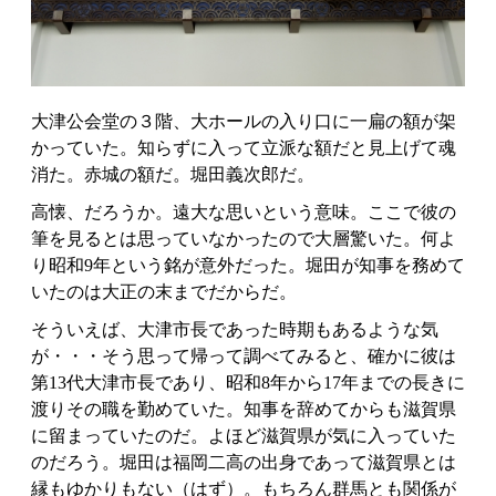
大津公会堂の３階、大ホールの入り口に一扁の額が架
かっていた。知らずに入って立派な額だと見上げて魂
消た。赤城の額だ。堀田義次郎だ。
高懐、だろうか。遠大な思いという意味。ここで彼の
筆を見るとは思っていなかったので大層驚いた。何よ
り昭和9年という銘が意外だった。堀田が知事を務めて
いたのは大正の末までだからだ。
そういえば、大津市長であった時期もあるような気
が・・・そう思って帰って調べてみると、確かに彼は
第13代大津市長であり、昭和8年から17年までの長きに
渡りその職を勤めていた。知事を辞めてからも滋賀県
に留まっていたのだ。よほど滋賀県が気に入っていた
のだろう。堀田は福岡二高の出身であって滋賀県とは
縁もゆかりもない（はず）。もちろん群馬とも関係が