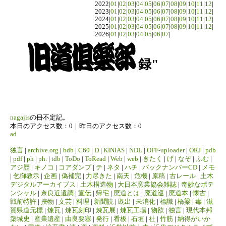
2022|
01
|
02
|
03
|
04
|
05
|
06
|
07
|
08
|
09
|
10
|
11
|
12
|
2023|
01
|
02
|
03
|
04
|
05
|
06
|
07
|
08
|
09
|
10
|
11
|
12
|
2024|
01
|
02
|
03
|
04
|
05
|
06
|
07
|
08
|
09
|
10
|
11
|
12
|
2025|
01
|
02
|
03
|
04
|
05
|
06
|
07
|
08
|
09
|
10
|
11
|
12
|
2026|
01
|
02
|
03
|
04
|
05
|
06
|
07
|
録"
nagajis
の
日
不定記。
本日のアクセス数：0｜昨日のアクセス数：0
ad
独言
|
archive.org
|
bdb
|
C60
|
D
|
KINIAS
|
NDL
|
OFF-uploader
|
ORJ
|
pdb
|
pdf
|
ph
|
ph.
|
tdb
|
ToDo
|
ToRead
|
Web
|
web
|
きたく
|
げ
|
なぞ
|
ふむ
|
アジ歴
|
キノコ
|
コアダンプ
|
テ
|
ネタ
|
ハチ
|
バックナンバーCD
|
メモ
|
乞御教示
|
企画
|
偽補完
|
力尽きた
|
南天
|
危機
|
原稿
|
古レール
|
土木
デジタルアーカイブス
|
土木構造物
|
大日本窯業協会雑誌
|
奇妙なポテ
ンシャル
|
奈良近遺調
|
宣伝
|
帰宅
|
廃道とは
|
廃道巡
|
廃道本
|
懐古
|
戦前特許
|
挾物
|
文芸
|
料理
|
新聞読
|
既出
|
未消化
|
標識
|
橋梁
|
毒
|
滋
賀県道元標
|
煉瓦
|
煉瓦刻印
|
煉瓦展
|
煉瓦工場
|
物欲
|
独言
|
現代本邦
築城史
|
産業遺産
|
由良要塞
|
発行
|
看板
|
石垣
|
社
|
竹筋
|
納得がいか