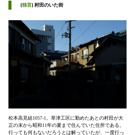
[
独言
] 村田のいた街
松本高見組1057-1。草津工区に勤めたあとの村田が大
正の末から昭和11年の夏まで住んでいた住所である。
行っても何もないだろうとは解っていたが、一度行っ