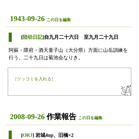
1943-09-26
この日を編集
[
陸幼日記
]自九月二十六日 至九月二十九日
阿蘇・隈府・酒天童子山（大分県）方面に山岳訓練を
行う。二十九日は菊池会なりき。
[
ツッコミを入れる
]
2008-09-26
作業報告
この日を編集
[
ORJ
] 岩城4up、旧橋×2