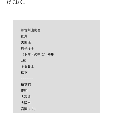
げておく。
加古川山友会

稲葉

矢部優

奥平玲子

（トマトの中に）仲井

○柿

キタ参上

松下

------

槙英昭

正明

大和紘

大阪市

宮園（？）
