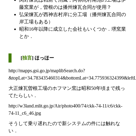
藤窯業が，曽根のは播州煉瓦合同が使用？
弘栄煉瓦が西神吉村岸に分工場（播州煉瓦合同の
岸工場もある）
昭和16年以降に成立した会社もいくつか．堺窯業
とか．
[
独言
] ほっほー
http://mapps.gsi.go.jp/maplibSearch.do?
&topLat=34.783435460314&bottomLat=34.775936324399&leftL
大正煉瓦曽根工場のホフマン窯は昭和50年頃まで残っ
てたらしい．
http://w3land.mlit.go.jp/Air/photo400/74/ckk-74-11/c6/ckk-
74-11_c6_46.jpg
そうして乗り遅れたので新システムの件には触れな
い．