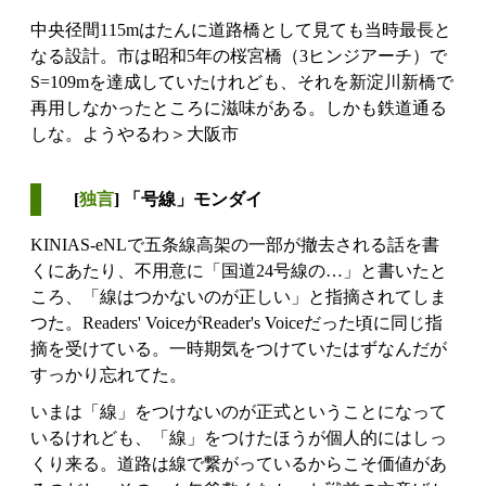
中央径間115mはたんに道路橋として見ても当時最長と
なる設計。市は昭和5年の桜宮橋（3ヒンジアーチ）で
S=109mを達成していたけれども、それを新淀川新橋で
再用しなかったところに滋味がある。しかも鉄道通る
しな。ようやるわ＞大阪市
[
独言
] 「号線」モンダイ
KINIAS-eNLで五条線高架の一部が撤去される話を書
くにあたり、不用意に「国道24号線の…」と書いたと
ころ、「線はつかないのが正しい」と指摘されてしま
つた。Readers' VoiceがReader's Voiceだった頃に同じ指
摘を受けている。一時期気をつけていたはずなんだが
すっかり忘れてた。
いまは「線」をつけないのが正式ということになって
いるけれども、「線」をつけたほうが個人的にはしっ
くり来る。道路は線で繋がっているからこそ価値があ