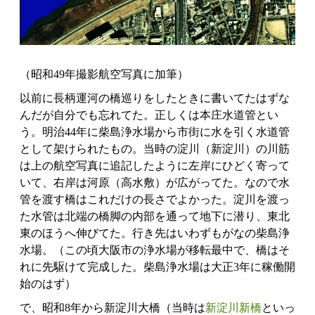
（昭和49年撮影航空写真に加筆）
以前に長柄運河の橋巡りをしたときに書いてたはずな
んだが自分でも忘れてた。正しくは本庄水道管とい
う。明治44年に柴島浄水場から市街に水を引く水道管
として架けられたもの。当時の淀川（新淀川）の川筋
は上の航空写真に追記したように左岸にひどく寄って
いて、右岸は河原（高水敷）が広がってた。なので水
管を渡す橋はこれだけの長さでよかった。淀川を渡っ
た水管は北端の橋脚の内部を通って地下に潜り、東北
東のほうへ伸びてた。行き先はいわずもがなの柴島浄
水場。（この頃大阪市の浄水場が移転最中で、橋はそ
れに先駆けて完成した。柴島浄水場は大正3年に稼働開
始のはず）
で、昭和8年から新淀川大橋（当時は
新淀川新橋
といっ