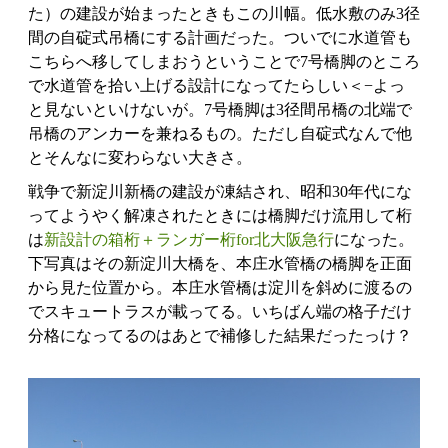
た）の建設が始まったときもこの川幅。低水敷のみ3径
間の自碇式吊橋にする計画だった。ついでに水道管も
こちらへ移してしまおうということで7号橋脚のところ
で水道管を拾い上げる設計になってたらしい＜−よっ
と見ないといけないが。7号橋脚は3径間吊橋の北端で
吊橋のアンカーを兼ねるもの。ただし自碇式なんで他
とそんなに変わらない大きさ。
戦争で新淀川新橋の建設が凍結され、昭和30年代にな
ってようやく解凍されたときには橋脚だけ流用して桁
は
新設計の箱桁＋ランガー桁for北大阪急行
になった。
下写真はその新淀川大橋を、本庄水管橋の橋脚を正面
から見た位置から。本庄水管橋は淀川を斜めに渡るの
でスキュートラスが載ってる。いちばん端の格子だけ
分格になってるのはあとで補修した結果だったっけ？