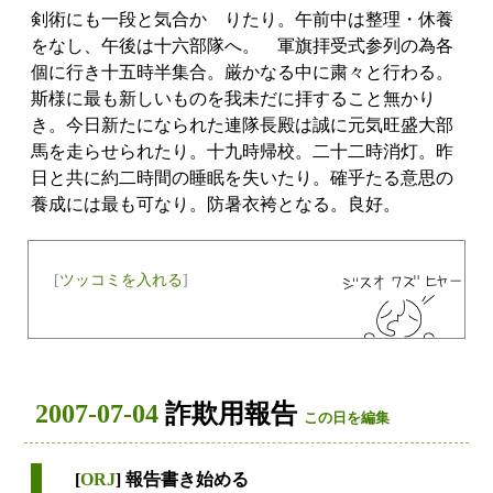
剣術にも一段と気合かゝりたり。午前中は整理・休養
をなし、午後は十六部隊へ。 軍旗拝受式参列の為各
個に行き十五時半集合。厳かなる中に粛々と行わる。
斯様に最も新しいものを我未だに拝すること無かり
き。今日新たになられた連隊長殿は誠に元気旺盛大部
馬を走らせられたり。十九時帰校。二十二時消灯。昨
日と共に約二時間の睡眠を失いたり。確乎たる意思の
養成には最も可なり。防暑衣袴となる。良好。
[
ツッコミを入れる
]
2007-07-04
詐欺用報告
この日を編集
[
ORJ
] 報告書き始める