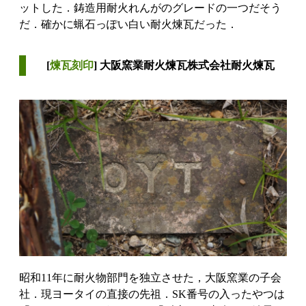
ットした．鋳造用耐火れんがのグレードの一つだそう
だ．確かに蝋石っぽい白い耐火煉瓦だった．
[
煉瓦刻印
] 大阪窯業耐火煉瓦株式会社耐火煉瓦
昭和11年に耐火物部門を独立させた，大阪窯業の子会
社．現ヨータイの直接の先祖．SK番号の入ったやつは