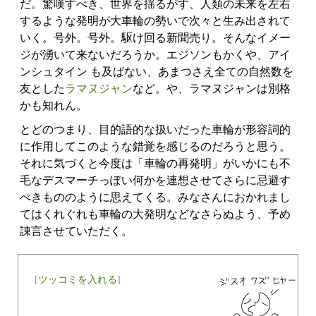
だ。驚嘆すべき、世界を揺るがす、人類の未来を左右
するような発明が大車輪の勢いで次々と生み出されて
いく。号外。号外。駆け回る新聞売り。そんなイメー
ジが湧いて来ないだろうか。エジソンもかくや、アイ
ンシュタイン も及ばない、あまつさえ全ての自然数を
友とした
ラマヌジャン
など。や、ラマヌジャンは別格
かも知れん。
とどのつまり、目的語的な扱いだった車輪が形容詞的
に作用してこのような錯覚を感じるのだろうと思う。
それに気づくと今度は「車輪の再発明」がいかにも不
毛なデスマーチっぽい何かを連想させてさらに忌避す
べきもののように思えてくる。みなさんにおかれまし
てはくれぐれも車輪の大発明などなさらぬよう、予め
諌言させていただく。
[
ツッコミを入れる
]