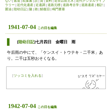
ない
|
索道
|
絵葉書
|
読
|
資
|
資料
|
近世以前土木
|
近代デジタルライブ
ラリー
|
近代化遺産
|
近遺調
|
道路元標
|
道路考古学
|
道路遺産
|
都計
|
醤油
|
陸幼日記
|
隧
|
雑
|
鯖復旧
|
鳴門要塞
1941-07-04
この日を編集
[
陸幼日記
]七月四日 金曜日 雨
午后雨の中にて、「ケンスイ・トウテキ・二千米」あ
り。二千は五秒おそくなる。
[
ツッコミを入れる
]
1942-07-04
この日を編集