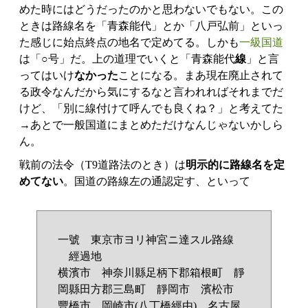
めた時にはどうだったのかと思わないでもない。この
ときは路線名を「青森能代」とか「八戸弘前」といっ
た感じに始点終点の地名で定めてる。しかも
一級国道
は「○号」だ。上の道理でいくと「青森能代
線
」と言
ってはいけ
なかった
ことになる。まあ現在廃止されて
る政令なんだから気にするなと言われればそれまでだ
けど、「別に線付けて呼んでも良くね？」と考えてた
→あとで一般国道にまとめただけなんじゃないかしら
ん。
戦前の法令（T9道路法のとき）は
明示的に路線名を定
めてない
。国道の路線左の通認定す、といって
一號 東京市ヨリ神宮ニ達スル路線
經過地
横濱市 神奈川縣足柄下郡箱根町 靜
岡縣田方郡三島町 靜岡市 濱松市
豐橋市 岡崎市(八丁橋經由) 名古屋