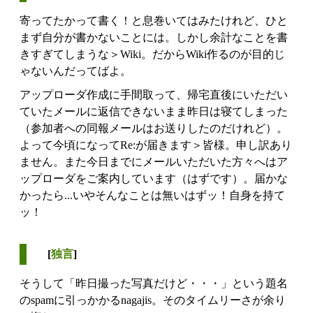
寄ってたかって書く！と息巻いてはみたけれど、ひと
まず自分が書かないことには。しかし余計なことを書
きすぎてしまうな＞Wiki。だからWiki作るのが目的じ
ゃないんだってばよ。
アップローダ作成に手間取って、帰宅直後にいただい
ていたメールに返信できないまま昨日は寝てしまった
（参加者への同報メールはお送りしたのだけれど）。
よって今頃になってRe:が届きます＞皆様。申し訳あり
ません。また今日までにメールいただいた方々へはア
ップローダをご案内しています（はずです）。届かな
かったら...いやそんなことは無いはずッ！自身を持て
ッ！
[
独言
]
そうして「昨日撮った写真だけど・・・」という題名
のspamに引っかかるnagajis。そのタイムリーさが余り