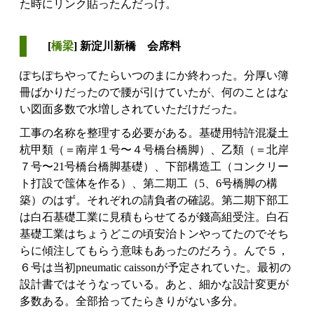
た時にリンク貼ったんだっけ。
[
橋梁
] 新淀川新橋 会席料
ぽちぽちやってたらいつのまにか終わった。分厚い簿
冊ばかりだったので腰が引けていたが、何のことはな
い図面多数で水増しされていただけだった。
工事の名称を整理する必要がある。基礎用特許混凝土
杭甲類（＝南岸１号〜４号橋台橋脚）、乙類（＝北岸
７号〜21号橋台橋脚基礎）、下部構造工（コンクリー
ト打設で筺体を作る）、第二期工（5、6号橋脚の構
築）のはず。それぞれの請負者の確認。第二期下部工
は白石基礎工業に見積もらせてるが錢高組受注。白石
基礎工業はちょうどこの頃安治トンやってたのでそち
らに傾注してもらう意味もあったのだろう。んで５，
６号は当初pneumatic caissonが予定されていた。最初の
設計書ではそうなっている。あと、細かな設計変更が
多数ある。全部拾ってたらきりがない多分。