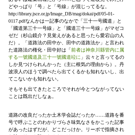
どやっぱり「号」と「号線」が混じってるな。
http://library.jsce.or.jp/Image_DB/mag/dokai/pdf/05-01-
0117.pdfなんかは一記事のなかで「三十一号國道」と
「國道第三十一号線」と「國道三十一号線」がマゼコ
ゼだ（杉山鏡介？見覚えがあると思ったら愛宕山の人
だ）。「道路法の田中か、田中の道路法か」と言われ
た道路法の権化・田中好は「
前者は神奈川縣管内に属
する一號國道及三十一號國道竝に
」云々と言ってるの
しか見つけられんかった（主に根気の理由から）。丹
波浪人のほうで調べたら出てくるかも知れないし、出
てこないかも知れない。
そもそも出てきたところでそれが今とつながってない
ことは既出だしなぁ。
道路の改良だったか土木学会誌だったか……道路を番
号で呼ぶことのわかりづらさ味気なさをかこった記事
があったはずだが、どこだっけか。リーボで指摘され