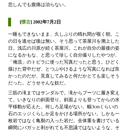
悲しんでも腹痛は治らない。
[
懐古
] 2002年7月2日
一睡もできないまま、久しぶりの晴れ間が覗く朝。こ
の日を逃せば後は無い。そう思って茶屋川を溯上した
日。浅広の川原が続く茶屋川。これが自分の最後の姿
になるかもな、と思って珍しく自分撮りしたやつが、
「俺流」のトビラに使った写真だったと思う。ひどく
煤けた背中だぜ、とつぶやけるような写真になれば良
かったのだが、見直してみると何だかとても楽しそう
だった。どうせそんな奴だ。
三筋の滝まではサンダルで。滝からブーツに履き変え
て。いきなりの斜面登り。斜面よりも登ってからの水
平移動が応えた。何しろ足場がない。幅3cmくらいの
石のエッジくらしか足をかける場所がない。しかも一
枚岩ではなく亀裂の入った岩だ。全体重を書けている
瞬間にバガッと剥がれても不思議ではないような、そ