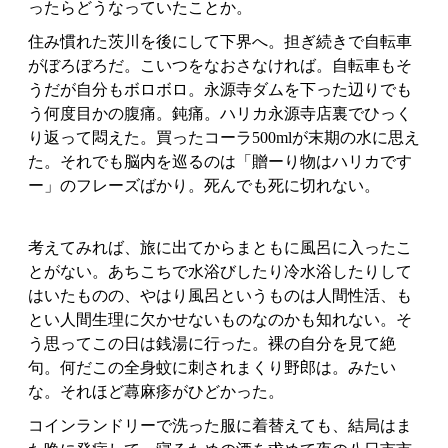
ったらどうなっていたことか。
住み慣れた茨川を後にして下界へ。担ぎ続きで自転車
がぼろぼろだ。こいつをなおさなければ。自転車もそ
うだが自分もボロボロ。永源寺ダムを下った辺りでも
う何度目かの腹痛。鈍痛。ハリカ永源寺店裏でひっく
り返って悶えた。買ったコーラ500mlが末期の水に思え
た。それでも脳内を巡るのは「贈ーり物はハリカです
ー」のフレーズばかり。死んでも死に切れない。
考えてみれば、旅に出てからまともに風呂に入ったこ
とがない。あちこちで水浴びしたり冷水浴したりして
はいたものの、やはり風呂というものは人間性活、も
とい人間生理に欠かせないものなのかも知れない。そ
う思ってこの日は銭湯に行った。裸の自分を見て絶
句。何だこの全身蚊に刺されまくり野郎は。みたい
な。それほど蕁麻疹がひどかった。
コインランドリーで洗った服に着替えても、結局はま