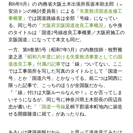
和6年9月）の 内務省大阪土木出張所長坂本助太郎（←
安治トンの検討委員長）による「
失業救済国道改修工
事概要
」では国道路線名は全部「
号線
」になってい
る。同じ号の「
大阪府京阪国道改良工事概況
」も中身
のタイトルは「国道2
号線
改良工事概要／大阪府施工の
京阪国道」になってて本文も同だ。
一方、第8巻第5号（昭和7年5月）の内務技師・牧野雅
楽之丞「
昭和六年度に於ける失業救済事業としての国
道改良工事
」
付属の記事
では「線」ついてない。ここ
では工事箇所を写した写真のタイトルとして「国道一
号」とか「国道六号」とかなってる。前二つは関西に
限った記事で、こっちのほうが全国版だから、
『「線」付けは大阪ルールなんや！』とか言ってしま
いそうになるが、同じ号に神奈川県土木部長の田辺良
忠が書いた「
「国道一
号線
足柄下郡湯本町地内に築造
せる開腹隧道に就て」があったりね。
あるいは建築画報だから……と思って道改見てみたけ