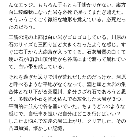
んなエッジ。もちろん手もとも手掛かりがない。縦方
向に稜線状になった岩を必死で握ってまたぎ越えた。
そういうごくごく微細な地形を覚えている。必死だっ
たのだろう。
三筋の滝の上部は白い岩がゴロゴロしている。川原の
石のサイズも三回りほど大きくなったような感じ。す
ぐに右手から大崩落が入ってくる。石灰岩質の白くて
硬い石がほぼ山頂付近から谷底にまで渡って崩れてい
て、白い帯を成している。
それを過ぎた辺りで川が荒れだしたのだっけか。河原
と呼べるような平地がなくなって、淵と崖と大岩の集
合体となり下がる茶屋川。多分さざれ石であろうと思
う、多数の小石を抱え込んで石灰化した大岩が３つ、
平面的に並んで谷を塞いでいた。ちょうど∴のような
感じで。自転車を担いだ自分はどこを行けばいい？
しこたま悩んで左岸の岩に上がり、クリアした。その
凸凹加減。懐かしい記憶。