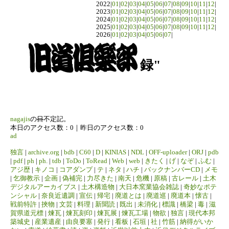
2022|
01
|
02
|
03
|
04
|
05
|
06
|
07
|
08
|
09
|
10
|
11
|
12
|
2023|
01
|
02
|
03
|
04
|
05
|
06
|
07
|
08
|
09
|
10
|
11
|
12
|
2024|
01
|
02
|
03
|
04
|
05
|
06
|
07
|
08
|
09
|
10
|
11
|
12
|
2025|
01
|
02
|
03
|
04
|
05
|
06
|
07
|
08
|
09
|
10
|
11
|
12
|
2026|
01
|
02
|
03
|
04
|
05
|
06
|
07
|
録"
nagajis
の
日
不定記。
本日のアクセス数：0｜昨日のアクセス数：0
ad
独言
|
archive.org
|
bdb
|
C60
|
D
|
KINIAS
|
NDL
|
OFF-uploader
|
ORJ
|
pdb
|
pdf
|
ph
|
ph.
|
tdb
|
ToDo
|
ToRead
|
Web
|
web
|
きたく
|
げ
|
なぞ
|
ふむ
|
アジ歴
|
キノコ
|
コアダンプ
|
テ
|
ネタ
|
ハチ
|
バックナンバーCD
|
メモ
|
乞御教示
|
企画
|
偽補完
|
力尽きた
|
南天
|
危機
|
原稿
|
古レール
|
土木
デジタルアーカイブス
|
土木構造物
|
大日本窯業協会雑誌
|
奇妙なポテ
ンシャル
|
奈良近遺調
|
宣伝
|
帰宅
|
廃道とは
|
廃道巡
|
廃道本
|
懐古
|
戦前特許
|
挾物
|
文芸
|
料理
|
新聞読
|
既出
|
未消化
|
標識
|
橋梁
|
毒
|
滋
賀県道元標
|
煉瓦
|
煉瓦刻印
|
煉瓦展
|
煉瓦工場
|
物欲
|
独言
|
現代本邦
築城史
|
産業遺産
|
由良要塞
|
発行
|
看板
|
石垣
|
社
|
竹筋
|
納得がいか