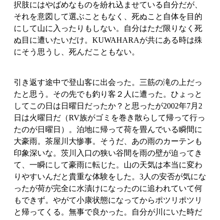
択肢にはやばめなものを紛れ込ませている自分だが、
それを意図して選ぶこともなく、死ぬこと自体を目的
にして山に入ったりもしない。自分はただ限りなく死
ぬ目に遭いたいだけ。KUWAHARAが共にある時は殊
にそう思うし、死んだこともない。
引き返す途中で登山客に出会った。三筋の滝の上だっ
たと思う。その先でも釣り客２人に遭った。ひょっと
してこの日は日曜日だったか？と思ったが2002年7月2
日は火曜日だ（RV族がゴミを巻き散らして帰って行っ
たのが日曜日）。泊地に帰って荷を畳んでいる瞬間に
大豪雨。茶屋川大惨事。そうだ、あの雨のカーテンも
印象深いな。茨川入口の狭い谷間を雨の壁が迫ってき
て、一瞬にして豪雨に転じた。山の天気は本当に変わ
りやすいんだと貴重な体験をした。3人の安否が気にな
ったが荷が完全に水漬けになったのに追われていて何
もできず。やがて小康状態になってからポツリポツリ
と帰ってくる。無事で良かった。自分が川にいた時だ