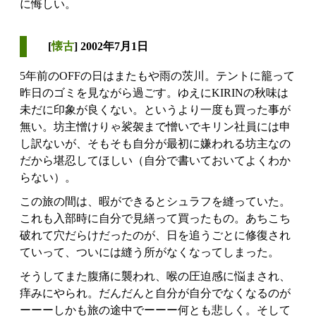
に悔しい。
[
懐古
] 2002年7月1日
5年前のOFFの日はまたもや雨の茨川。テントに籠って
昨日のゴミを見ながら過ごす。ゆえにKIRINの秋味は
未だに印象が良くない。というより一度も買った事が
無い。坊主憎けりゃ裟袈まで憎いでキリン社員には申
し訳ないが、そもそも自分が最初に嫌われる坊主なの
だから堪忍してほしい（自分で書いておいてよくわか
らない）。
この旅の間は、暇ができるとシュラフを縫っていた。
これも入部時に自分で見繕って買ったもの。あちこち
破れて穴だらけだったのが、日を追うごとに修復され
ていって、ついには縫う所がなくなってしまった。
そうしてまた腹痛に襲われ、喉の圧迫感に悩まされ、
痒みにやられ。だんだんと自分が自分でなくなるのが
ーーーしかも旅の途中でーーー何とも悲しく。そして