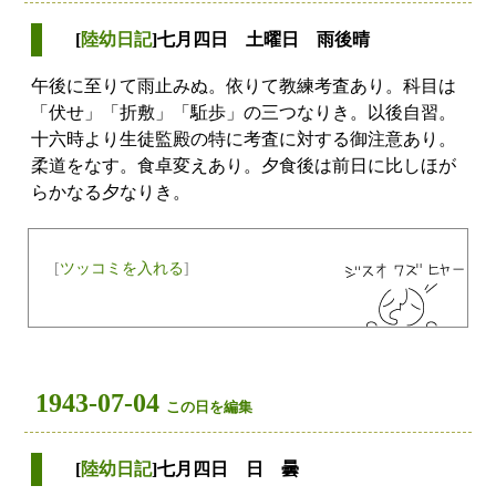
[
陸幼日記
]七月四日 土曜日 雨後晴
午後に至りて雨止みぬ。依りて教練考査あり。科目は
「伏せ」「折敷」「駈歩」の三つなりき。以後自習。
十六時より生徒監殿の特に考査に対する御注意あり。
柔道をなす。食卓変えあり。夕食後は前日に比しほが
らかなる夕なりき。
[
ツッコミを入れる
]
1943-07-04
この日を編集
[
陸幼日記
]七月四日 日 曇