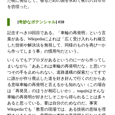
た晩に発症して。寝るための酒を求めて夜の八日市市
を彷徨った。
[
奇妙なポテンシャル
] #10
記念すべき10回目である。「車輪の再発明」という言
葉がある。Wikipediaによれば「広く受け入れられ確立
した技術や解決法を無視して、同様のものを再び一か
ら作ってしまう事」の慣用句だという。
いくらでもアプロダがあるというのに一から作ってし
まいながら「ああこれは車輪の再発明だな」と思いつ
つその手を止められない。道路遺構の探索だってすで
に誰かが作り廃止した道を好き好んで行くのだからあ
る意味車輪の再発明と言えるかも知れない（この場合
は「再発見」のほうが相応しいか）。nagajisはそんな
車輪の再発明が好きだしそこから得られることは多々
あると思っている。要は自分のためなのだ。事実
Wikipediaでも「教育の現場では、ある技術の意味を理