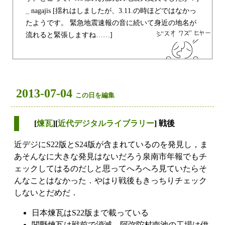
_
nagajis
[揺れはしましたが、3.11.の時ほどではなかっ
たようです。 緊急地震速報の音に続いて身近の地名が
流れると緊張しますね……]
2013-07-04
この日を編集
[
煉瓦
][
近代デジタルライブラリー
] 戦後
近デジにS22版とS24版が含まれているのを発見し，ま
あそんなに大きな発見はないだろう泉南市年報でもチ
ェックしてはるのだしと思ってへろへろ見ていたらそ
んなことはなかった．やはり戦後もきっちりチェック
しないとだめだ．
日本煉瓦はS22版まで載っている
関野煉瓦は戦前で消滅，阿弥陀村南池の工場は伊