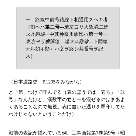
一 路線中前号路線ト相通用スヘキ者
（例ヘハ
第二号
---
東京ヨリ大阪港二達
スル路線
---中其神奈川駅迄ハ
第一号
---
東京ヨリ横浜港二達スル路線
---ト同線
ナル如キ類）ハ之ヲ路シ其番号ヲ記
ス）
（日本道路史 P.1295をみながら)
と「第」つけて呼んでる（表のほうでは「壱号」「弐
号」なんだけど、漢数字の壱と一を混ぜるのはまあよ
くあることなので無視。表に書いた通りを墨守してた
わけじゃないということだけ）。
戦前の表記が揺れている例。工事画報第7巻第9号（昭