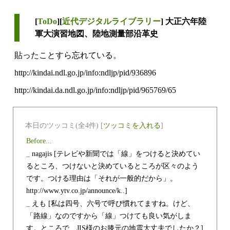
[
ToDo
][
近代デジタルライブラリー
] 大正六年陸
軍大演習地図、陸地測量部沿革史
貼ったことすら忘れている。
http://kindai.ndl.go.jp/info:ndljp/pid/936896
http://kindai.da.ndl.go.jp/info:ndljp/pid/965769/65
本日のツッコミ(全4件) [
ツッコミを入れる
]
Before...
_
nagajis
[テレビや新聞では「線」をつけると決めてい
るところ、つけないと決めているところが区々のよう
です。つける理由は「それが一般的だから」。
http://www.ytv.co.jp/announce/k..]
_
えも
[私は四号、六号で呼び慣れてますね。けど、
「路線」なのですから「線」つけても良い気がしま
す。ところで、JIS様のお膝元の地震大丈夫でしたか？]