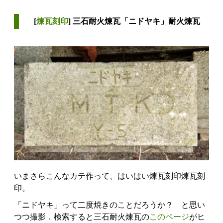
[
煉瓦刻印
] 三石耐火煉瓦「ニドヤキ」耐火煉瓦
いまさらこんなカテ作って、はいはい煉瓦刻印煉瓦刻
印。
「ニドヤキ」って二度焼きのことだろうか？ と思い
つつ撮影．検索すると三石耐火煉瓦の
このページ
がヒ