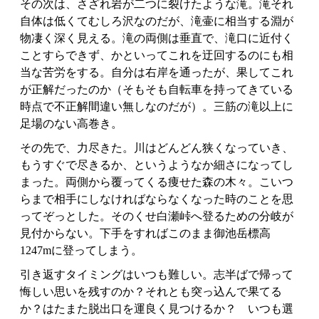
その次は、さざれ岩が二つに裂けたような滝。滝それ
自体は低くてむしろ沢なのだが、滝壷に相当する淵が
物凄く深く見える。滝の両側は垂直で、滝口に近付く
ことすらできず、かといってこれを迂回するのにも相
当な苦労をする。自分は右岸を通ったが、果してこれ
が正解だったのか（そもそも自転車を持ってきている
時点で不正解間違い無しなのだが）。三筋の滝以上に
足場のない高巻き。
その先で、力尽きた。川はどんどん狭くなっていき、
もうすぐで尽きるか、というようなか細さになってし
まった。両側から覆ってくる痩せた森の木々。こいつ
らまで相手にしなければならなくなった時のことを思
ってぞっとした。そのくせ白瀬峠へ登るための分岐が
見付からない。下手をすればこのまま御池岳標高
1247mに登ってしまう。
引き返すタイミングはいつも難しい。志半ばで帰って
悔しい思いを残すのか？それとも突っ込んで果てる
か？はたまた脱出口を運良く見つけるか？ いつも選