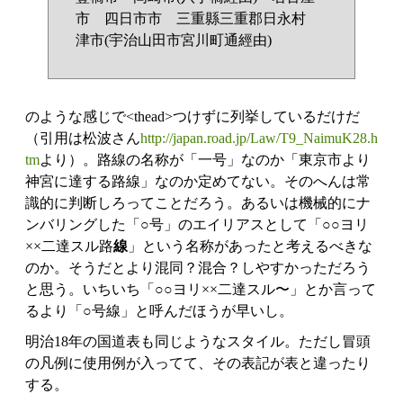
市 四日市市 三重縣三重郡日永村
津市(宇治山田市宮川町通經由)
のような感じで<thead>つけずに列挙しているだけだ
（引用は松波さん
http://japan.road.jp/Law/T9_NaimuK28.h
tm
より）。路線の名称が「一号」なのか「東京市より
神宮に達する路線」なのか定めてない。そのへんは常
識的に判断しろってことだろう。あるいは機械的にナ
ンバリングした「○号」のエイリアスとして「○○ヨリ
××二達スル路
線
」という名称があったと考えるべきな
のか。そうだとより混同？混合？しやすかっただろう
と思う。いちいち「○○ヨリ××二達スル〜」とか言って
るより「○号線」と呼んだほうが早いし。
明治18年の国道表も同じようなスタイル。ただし冒頭
の凡例に使用例が入ってて、その表記が表と違ったり
する。