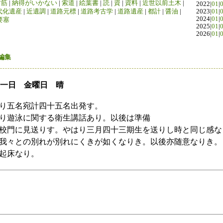
竹筋
|
納得がいかない
|
索道
|
絵葉書
|
読
|
資
|
資料
|
近世以前土木
|
2022|
01
|
代化遺産
|
近遺調
|
道路元標
|
道路考古学
|
道路遺産
|
都計
|
醤油
|
2023|
01
|
2024|
01
|
要塞
2025|
01
|
2026|
01
|
編集
十一日 金曜日 晴
り五名宛計四十五名出発す。
り遊泳に関する衛生講話あり。以後は準備
校門に見送りす。やはり三月四十三期生を送りし時と同じ感な
我々との別れが別れにくきが如くなりき。以後亦随意なりき。
起床なり。