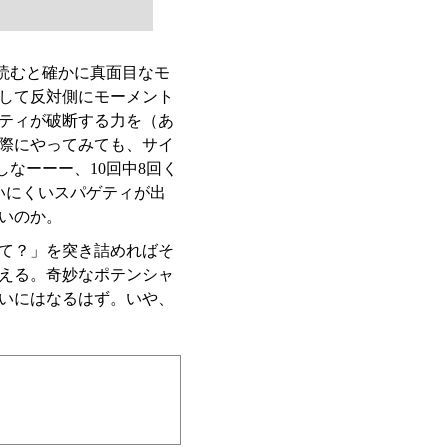
を読むと確かに真面目なモ
して反対側にモーメント
ティが破断する力を（あ
際にやってみても、サイ
たしなーーー、10回中8回く
いにくいスパゲティが出
いのか。
て？」を突き詰めればそ
える。奇妙なポテンシャ
いにはなるはず。いや、