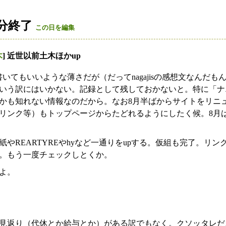
分終了
この日を編集
木
] 近世以前土木ほかup
いてもいいような薄さだが（だってnagajisの感想文なんだ
いう訳にはいかない。記録として残しておかないと。特に「ナ
かも知れない情報なのだから。なお8月半ばからサイトをリニ
リンク等）もトップページからたどれるようにしたく候。8月
REARTYREやhyなど一通りをupする。仮組も完了。リンクも終
。もう一度チェックしとくか。
よ。
見返り（代休とか給与とか）がある訳でもなく。クソッタレだ