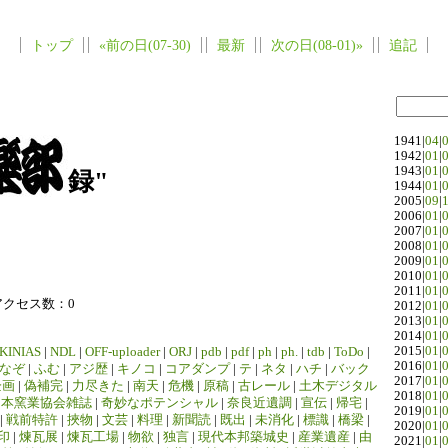
トップ
«前の日(07-30)
最新
次の日(08-01)»
追記
1941|
04
|
1942|
01
|
1943|
01
|
録"
1944|
01
|
2005|
09
|
2006|
01
|
2007|
01
|
2008|
01
|
2009|
01
|
2010|
01
|
2011|
01
|
アクセス数：0
2012|
01
|
2013|
01
|
2014|
01
|
2015|
01
|
KINIAS
|
NDL
|
OFF-uploader
|
ORJ
|
pdb
|
pdf
|
ph
|
ph.
|
tdb
|
ToDo
|
2016|
01
|
なぞ
|
ふむ
|
アジ歴
|
キノコ
|
コアダンプ
|
テ
|
ネタ
|
ハチ
|
バック
2017|
01
|
企画
|
偽補完
|
力尽きた
|
南天
|
危機
|
原稿
|
古レール
|
土木デジタル
2018|
01
|
日本窯業協会雑誌
|
奇妙なポテンシャル
|
奈良近遺調
|
宣伝
|
帰宅
|
2019|
01
|
|
戦前特許
|
挾物
|
文芸
|
料理
|
新聞読
|
既出
|
未消化
|
標識
|
橋梁
|
2020|
01
|
印
|
煉瓦展
|
煉瓦工場
|
物欲
|
独言
|
現代本邦築城史
|
産業遺産
|
由
2021|
01
|