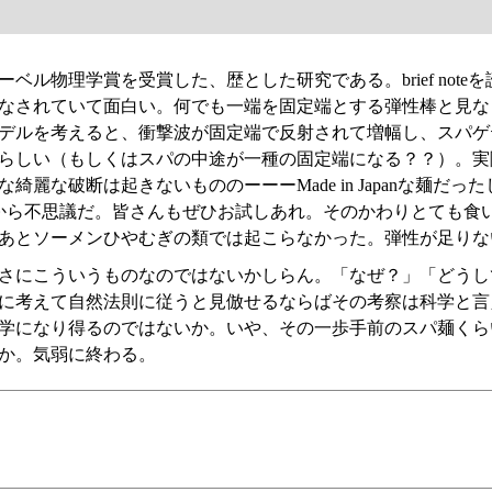
ベル物理学賞を受賞した、歴とした研究である。brief note
なされていて面白い。何でも一端を固定端とする弾性棒と見な
デルを考えると、衝撃波が固定端で反射されて増幅し、スパゲ
らしい（もしくはスパの中途が一種の固定端になる？？）。実
麗な破断は起きないもののーーーMade in Japanな麺だっ
から不思議だ。皆さんもぜひお試しあれ。そのかわりとても食
あとソーメンひやむぎの類では起こらなかった。弾性が足りな
さにこういうものなのではないかしらん。「なぜ？」「どうし
に考えて自然法則に従うと見倣せるならばその考察は科学と言
学になり得るのではないか。いや、その一歩手前のスパ麺くら
か。気弱に終わる。