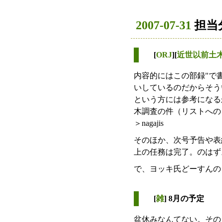
2007-07-31
担当
[
ORJ
][
近世以前土
内容的にはこの部録"で書
いしているのだからそう
という方には参考になる
木調査の件（リストへの
＞nagajis
そのほか、次号予告や表紙や
上の任務は完了。のはず
で、ヨッキ氏どーすんの
[
雑
] 8月の予定
盆休みなんてない。その