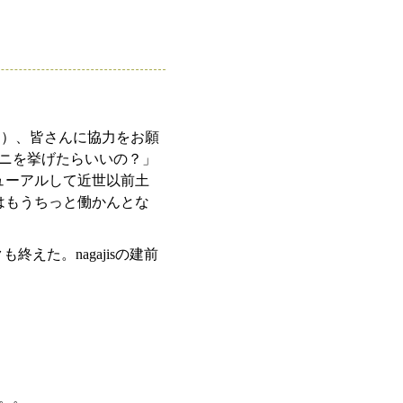
もん）、皆さんに協力をお願
ニを挙げたらいいの？」
ューアルして近世以前土
はもうちっと働かんとな
えた。nagajisの建前
。。