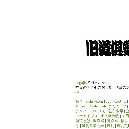
nagajis
の
日
不定記。
本日のアクセス数：0｜昨日の
ad
独言
|
archive.org
|
bdb
|
C60
|
D
|
ToRead
|
Web
|
web
|
きたく
|
げ
|
ナンバーCD
|
メモ
|
乞御教示
|
アーカイブス
|
土木構造物
|
大
廃道とは
|
廃道巡
|
廃道本
|
懐古
毒
|
滋賀県道元標
|
煉瓦
|
煉瓦刻