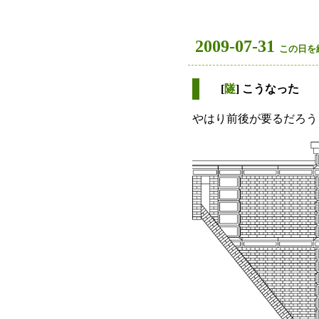
2009-07-31
この日を
[
隧
] こうなった
やはり前後が要るだろうという