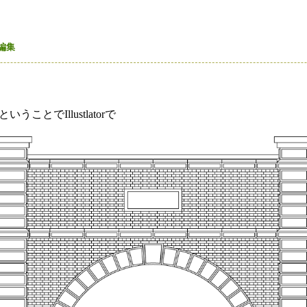
編集
ことでIllustlatorで