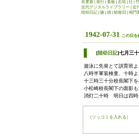
良要塞
|
発行
|
看板
|
石垣
|
社
|
近代デジタルライブラリー
|
近
陸幼日記
|
隧
|
雑
|
鯖復旧
|
鳴門
1942-07-31
この日を
[
陸幼日記
]七月三
遊泳に先発とて訓育班よ
八時半軍装検査、十時よ
十三時三十分校長閣下を
小松崎校長閣下の面影も
消灯二十時 明日は四時
[
ツッコミを入れる
]