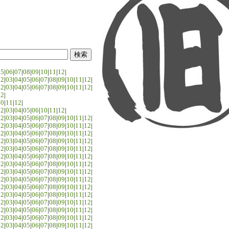
05
|
06
|
07
|
08
|
09
|
10
|
11
|
12
|
02
|
03
|
04
|
05
|
06
|
07
|
08
|
09
|
10
|
11
|
12
|
02
|
03
|
04
|
05
|
06
|
07
|
08
|
09
|
10
|
11
|
12
|
02
|
10
|
11
|
12
|
02
|
03
|
04
|
05
|
06
|
10
|
11
|
12
|
02
|
03
|
04
|
05
|
06
|
07
|
08
|
09
|
10
|
11
|
12
|
02
|
03
|
04
|
05
|
06
|
07
|
08
|
09
|
10
|
11
|
12
|
02
|
03
|
04
|
05
|
06
|
07
|
08
|
09
|
10
|
11
|
12
|
02
|
03
|
04
|
05
|
06
|
07
|
08
|
09
|
10
|
11
|
12
|
02
|
03
|
04
|
05
|
06
|
07
|
08
|
09
|
10
|
11
|
12
|
02
|
03
|
04
|
05
|
06
|
07
|
08
|
09
|
10
|
11
|
12
|
02
|
03
|
04
|
05
|
06
|
07
|
08
|
09
|
10
|
11
|
12
|
02
|
03
|
04
|
05
|
06
|
07
|
08
|
09
|
10
|
11
|
12
|
02
|
03
|
04
|
05
|
06
|
07
|
08
|
09
|
10
|
11
|
12
|
02
|
03
|
04
|
05
|
06
|
07
|
08
|
09
|
10
|
11
|
12
|
02
|
03
|
04
|
05
|
06
|
07
|
08
|
09
|
10
|
11
|
12
|
02
|
03
|
04
|
05
|
06
|
07
|
08
|
09
|
10
|
11
|
12
|
02
|
03
|
04
|
05
|
06
|
07
|
08
|
09
|
10
|
11
|
12
|
02
|
03
|
04
|
05
|
06
|
07
|
08
|
09
|
10
|
11
|
12
|
02
|
03
|
04
|
05
|
06
|
07
|
08
|
09
|
10
|
11
|
12
|