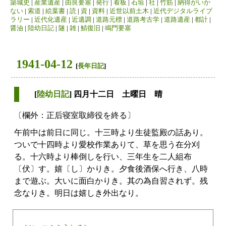
築城史
|
産業遺産
|
由良要塞
|
発行
|
看板
|
石垣
|
社
|
竹筋
|
納得がいか
ない
|
索道
|
絵葉書
|
読
|
資
|
資料
|
近世以前土木
|
近代デジタルライブ
ラリー
|
近代化遺産
|
近遺調
|
道路元標
|
道路考古学
|
道路遺産
|
都計
|
醤油
|
陸幼日記
|
隧
|
雑
|
鯖復旧
|
鳴門要塞
1941-04-12
[
長年日記
]
[
陸幼日記
] 四月十二日 土曜日 晴
〔欄外：正后寝室取締役を終る〕
午前中は前日に同じ。十三時より生徒監殿の話あり。
ついで十四時より愛校作業ありて、草を思う在分刈
る。十六時より棒倒しを行い、三年生を二人組布
〔伏〕す。嬉〔し〕かりき。夕食後酒保へ行き、八時
まで遊ぶ。大いに面白かりき。其の為自習されず。残
念なりき。明日は嬉しき外出なり。