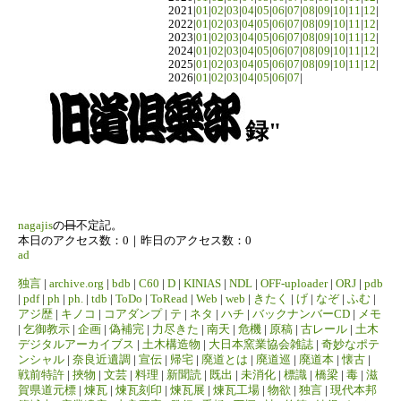
2021|
01
|
02
|
03
|
04
|
05
|
06
|
07
|
08
|
09
|
10
|
11
|
12
|
2022|
01
|
02
|
03
|
04
|
05
|
06
|
07
|
08
|
09
|
10
|
11
|
12
|
2023|
01
|
02
|
03
|
04
|
05
|
06
|
07
|
08
|
09
|
10
|
11
|
12
|
2024|
01
|
02
|
03
|
04
|
05
|
06
|
07
|
08
|
09
|
10
|
11
|
12
|
2025|
01
|
02
|
03
|
04
|
05
|
06
|
07
|
08
|
09
|
10
|
11
|
12
|
2026|
01
|
02
|
03
|
04
|
05
|
06
|
07
|
録"
nagajis
の
日
不定記。
本日のアクセス数：0｜昨日のアクセス数：0
ad
独言
|
archive.org
|
bdb
|
C60
|
D
|
KINIAS
|
NDL
|
OFF-uploader
|
ORJ
|
pdb
|
pdf
|
ph
|
ph.
|
tdb
|
ToDo
|
ToRead
|
Web
|
web
|
きたく
|
げ
|
なぞ
|
ふむ
|
アジ歴
|
キノコ
|
コアダンプ
|
テ
|
ネタ
|
ハチ
|
バックナンバーCD
|
メモ
|
乞御教示
|
企画
|
偽補完
|
力尽きた
|
南天
|
危機
|
原稿
|
古レール
|
土木
デジタルアーカイブス
|
土木構造物
|
大日本窯業協会雑誌
|
奇妙なポテ
ンシャル
|
奈良近遺調
|
宣伝
|
帰宅
|
廃道とは
|
廃道巡
|
廃道本
|
懐古
|
戦前特許
|
挾物
|
文芸
|
料理
|
新聞読
|
既出
|
未消化
|
標識
|
橋梁
|
毒
|
滋
賀県道元標
|
煉瓦
|
煉瓦刻印
|
煉瓦展
|
煉瓦工場
|
物欲
|
独言
|
現代本邦