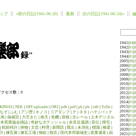
ップ
«前の日記(1941-06-20)
最新
次の日記(1941-06-24)»
1941|
04
|
1942|
01
|
1943|
01
|
録"
1944|
01
|
2005|
09
|
2006|
01
|
2007|
01
|
2008|
01
|
2009|
01
|
2010|
01
|
2011|
01
|
アクセス数：0
2012|
01
|
2013|
01
|
2014|
01
|
2015|
01
|
KINIAS
|
NDL
|
OFF-uploader
|
ORJ
|
pdb
|
pdf
|
ph
|
ph.
|
tdb
|
ToDo
|
2016|
01
|
なぞ
|
ふむ
|
アジ歴
|
キノコ
|
コアダンプ
|
テ
|
ネタ
|
ハチ
|
バック
2017|
01
|
企画
|
偽補完
|
力尽きた
|
南天
|
危機
|
原稿
|
古レール
|
土木デジタル
2018|
01
|
日本窯業協会雑誌
|
奇妙なポテンシャル
|
奈良近遺調
|
宣伝
|
帰宅
|
2019|
01
|
|
戦前特許
|
挾物
|
文芸
|
料理
|
新聞読
|
既出
|
未消化
|
標識
|
橋梁
|
2020|
01
|
印
|
煉瓦展
|
煉瓦工場
|
物欲
|
独言
|
現代本邦築城史
|
産業遺産
|
由
2021|
01
|