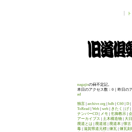
ト
nagajis
の
日
不定記。
本日のアクセス数：0｜昨日の
ad
独言
|
archive.org
|
bdb
|
C60
|
D
|
ToRead
|
Web
|
web
|
きたく
|
げ
|
ナンバーCD
|
メモ
|
乞御教示
|
アーカイブス
|
土木構造物
|
大
廃道とは
|
廃道巡
|
廃道本
|
懐古
毒
|
滋賀県道元標
|
煉瓦
|
煉瓦刻