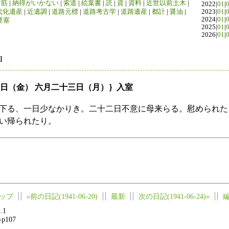
竹筋
|
納得がいかない
|
索道
|
絵葉書
|
読
|
資
|
資料
|
近世以前土木
|
2022|
01
|
代化遺産
|
近遺調
|
道路元標
|
道路考古学
|
道路遺産
|
都計
|
醤油
|
2023|
01
|
2024|
01
|
要塞
2025|
01
|
2026|
01
|
]
十日（金） 六月二十三日（月）｝入室
下る、一日少なかりき。二十二日不意に母来らる。慰められた
い帰られたり。
ップ
«前の日記(1941-06-20)
最新
次の日記(1941-06-24)»
.1
2-p107