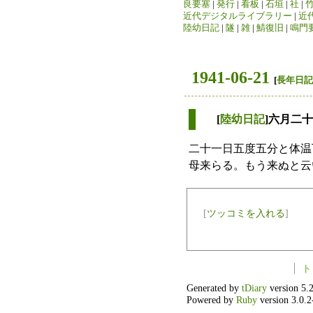
良要塞
|
発行
|
看板
|
石垣
|
社
|
近代デジタルライブラリー
|
近
陸幼日記
|
隧
|
雑
|
鯖復旧
|
鳴門
1941-06-21
[
長年日記
[
陸幼日記
]六月二
二十一日五度五分と体温
母来らる。もう来ぬと云
[
ツッコミを入れる
]
ト
Generated by
tDiary
version 5.2
Powered by
Ruby
version 3.0.