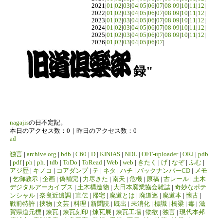
2021|
01
|
02
|
03
|
04
|
05
|
06
|
07
|
08
|
09
|
10
|
11
|
12
|
2022|
01
|
02
|
03
|
04
|
05
|
06
|
07
|
08
|
09
|
10
|
11
|
12
|
2023|
01
|
02
|
03
|
04
|
05
|
06
|
07
|
08
|
09
|
10
|
11
|
12
|
2024|
01
|
02
|
03
|
04
|
05
|
06
|
07
|
08
|
09
|
10
|
11
|
12
|
2025|
01
|
02
|
03
|
04
|
05
|
06
|
07
|
08
|
09
|
10
|
11
|
12
|
2026|
01
|
02
|
03
|
04
|
05
|
06
|
07
|
録"
nagajis
の
日
不定記。
本日のアクセス数：0｜昨日のアクセス数：0
ad
独言
|
archive.org
|
bdb
|
C60
|
D
|
KINIAS
|
NDL
|
OFF-uploader
|
ORJ
|
pdb
|
pdf
|
ph
|
ph.
|
tdb
|
ToDo
|
ToRead
|
Web
|
web
|
きたく
|
げ
|
なぞ
|
ふむ
|
アジ歴
|
キノコ
|
コアダンプ
|
テ
|
ネタ
|
ハチ
|
バックナンバーCD
|
メモ
|
乞御教示
|
企画
|
偽補完
|
力尽きた
|
南天
|
危機
|
原稿
|
古レール
|
土木
デジタルアーカイブス
|
土木構造物
|
大日本窯業協会雑誌
|
奇妙なポテ
ンシャル
|
奈良近遺調
|
宣伝
|
帰宅
|
廃道とは
|
廃道巡
|
廃道本
|
懐古
|
戦前特許
|
挾物
|
文芸
|
料理
|
新聞読
|
既出
|
未消化
|
標識
|
橋梁
|
毒
|
滋
賀県道元標
|
煉瓦
|
煉瓦刻印
|
煉瓦展
|
煉瓦工場
|
物欲
|
独言
|
現代本邦