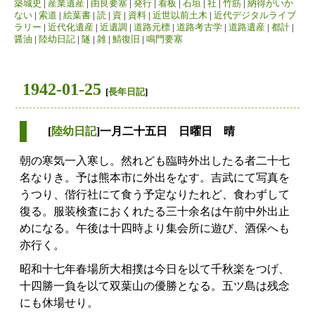
築城史
|
産業遺産
|
由良要塞
|
発行
|
看板
|
石垣
|
社
|
竹筋
|
納得がいか
ない
|
索道
|
絵葉書
|
読
|
資
|
資料
|
近世以前土木
|
近代デジタルライブ
ラリー
|
近代化遺産
|
近遺調
|
道路元標
|
道路考古学
|
道路遺産
|
都計
|
醤油
|
陸幼日記
|
隧
|
雑
|
鯖復旧
|
鳴門要塞
1942-01-25
[
長年日記
]
[
陸幼日記
]一月二十五日 日曜日 晴
朝の寒気一入寒し。然れども臨時外出したる者二十七
名なりき。予は熊本市に外出をなす。吉武にて写真を
うつり、偕行社にて食う予定なりたれど、食わずして
復る。服装検査におくれたる三十余名は午前中外出止
めになる。午後は十四時より集会所に遊び、酒保へも
亦行く。
昭和十七年春場所大相撲は今日を以て千秋楽をつげ、
十四勝一負を以て双葉山の優勝となる。五ツ島は残念
にも休場せり。