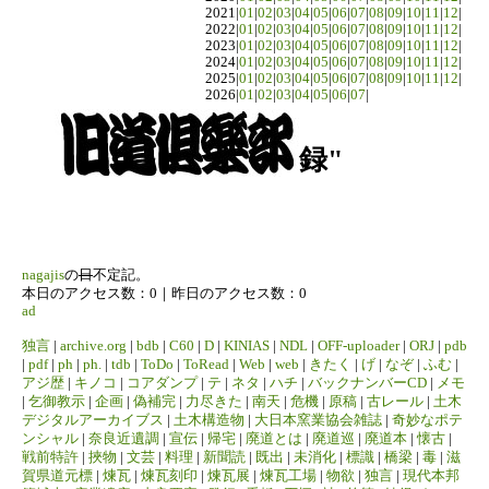
2021|
01
|
02
|
03
|
04
|
05
|
06
|
07
|
08
|
09
|
10
|
11
|
12
|
2022|
01
|
02
|
03
|
04
|
05
|
06
|
07
|
08
|
09
|
10
|
11
|
12
|
2023|
01
|
02
|
03
|
04
|
05
|
06
|
07
|
08
|
09
|
10
|
11
|
12
|
2024|
01
|
02
|
03
|
04
|
05
|
06
|
07
|
08
|
09
|
10
|
11
|
12
|
2025|
01
|
02
|
03
|
04
|
05
|
06
|
07
|
08
|
09
|
10
|
11
|
12
|
2026|
01
|
02
|
03
|
04
|
05
|
06
|
07
|
録"
nagajis
の
日
不定記。
本日のアクセス数：0｜昨日のアクセス数：0
ad
独言
|
archive.org
|
bdb
|
C60
|
D
|
KINIAS
|
NDL
|
OFF-uploader
|
ORJ
|
pdb
|
pdf
|
ph
|
ph.
|
tdb
|
ToDo
|
ToRead
|
Web
|
web
|
きたく
|
げ
|
なぞ
|
ふむ
|
アジ歴
|
キノコ
|
コアダンプ
|
テ
|
ネタ
|
ハチ
|
バックナンバーCD
|
メモ
|
乞御教示
|
企画
|
偽補完
|
力尽きた
|
南天
|
危機
|
原稿
|
古レール
|
土木
デジタルアーカイブス
|
土木構造物
|
大日本窯業協会雑誌
|
奇妙なポテ
ンシャル
|
奈良近遺調
|
宣伝
|
帰宅
|
廃道とは
|
廃道巡
|
廃道本
|
懐古
|
戦前特許
|
挾物
|
文芸
|
料理
|
新聞読
|
既出
|
未消化
|
標識
|
橋梁
|
毒
|
滋
賀県道元標
|
煉瓦
|
煉瓦刻印
|
煉瓦展
|
煉瓦工場
|
物欲
|
独言
|
現代本邦