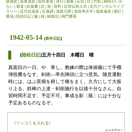
築城史
|
産業遺産
|
由良要塞
|
発行
|
看板
|
石垣
|
社
|
竹筋
|
納得がいか
ない
|
索道
|
絵葉書
|
読
|
資
|
資料
|
近世以前土木
|
近代デジタルライブ
ラリー
|
近代化遺産
|
近遺調
|
道路元標
|
道路考古学
|
道路遺産
|
都計
|
醤油
|
陸幼日記
|
隧
|
雑
|
鯖復旧
|
鳴門要塞
1942-05-14
[
長年日記
]
[
陸幼日記
]五月十四日 木曜日 晴
真面目の一日。やゝ寒し。教練の際は体操服にて手榴
弾投擲をなす。剣術―率先陣頭に立つ意気。随意運動
時には、はぶ茶畑を耕して種をまく。久方にして大振
り上る。鉄棒の上達・剣術施行を以後十分なさん。自
習時間不足す。予定不可。事成る影〔蔭〕には十分な
予定あるものなるぞ。
[
ツッコミを入れる
]