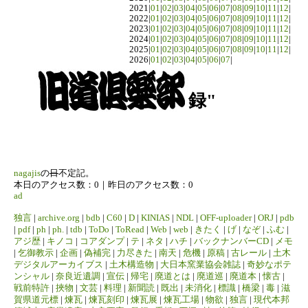
2021|
01
|
02
|
03
|
04
|
05
|
06
|
07
|
08
|
09
|
10
|
11
|
12
|
2022|
01
|
02
|
03
|
04
|
05
|
06
|
07
|
08
|
09
|
10
|
11
|
12
|
2023|
01
|
02
|
03
|
04
|
05
|
06
|
07
|
08
|
09
|
10
|
11
|
12
|
2024|
01
|
02
|
03
|
04
|
05
|
06
|
07
|
08
|
09
|
10
|
11
|
12
|
2025|
01
|
02
|
03
|
04
|
05
|
06
|
07
|
08
|
09
|
10
|
11
|
12
|
2026|
01
|
02
|
03
|
04
|
05
|
06
|
07
|
録"
nagajis
の
日
不定記。
本日のアクセス数：0｜昨日のアクセス数：0
ad
独言
|
archive.org
|
bdb
|
C60
|
D
|
KINIAS
|
NDL
|
OFF-uploader
|
ORJ
|
pdb
|
pdf
|
ph
|
ph.
|
tdb
|
ToDo
|
ToRead
|
Web
|
web
|
きたく
|
げ
|
なぞ
|
ふむ
|
アジ歴
|
キノコ
|
コアダンプ
|
テ
|
ネタ
|
ハチ
|
バックナンバーCD
|
メモ
|
乞御教示
|
企画
|
偽補完
|
力尽きた
|
南天
|
危機
|
原稿
|
古レール
|
土木
デジタルアーカイブス
|
土木構造物
|
大日本窯業協会雑誌
|
奇妙なポテ
ンシャル
|
奈良近遺調
|
宣伝
|
帰宅
|
廃道とは
|
廃道巡
|
廃道本
|
懐古
|
戦前特許
|
挾物
|
文芸
|
料理
|
新聞読
|
既出
|
未消化
|
標識
|
橋梁
|
毒
|
滋
賀県道元標
|
煉瓦
|
煉瓦刻印
|
煉瓦展
|
煉瓦工場
|
物欲
|
独言
|
現代本邦