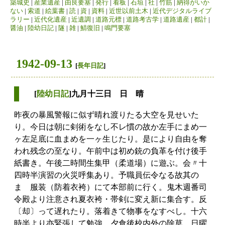
築城史
|
産業遺産
|
由良要塞
|
発行
|
看板
|
石垣
|
社
|
竹筋
|
納得がいか
ない
|
索道
|
絵葉書
|
読
|
資
|
資料
|
近世以前土木
|
近代デジタルライブ
ラリー
|
近代化遺産
|
近遺調
|
道路元標
|
道路考古学
|
道路遺産
|
都計
|
醤油
|
陸幼日記
|
隧
|
雑
|
鯖復旧
|
鳴門要塞
1942-09-13
[
長年日記
]
[
陸幼日記
]九月十三日 日 晴
昨夜の暴風警報に似ず晴れ渡りたる大空を見せいた
り。今日は朝に剣術をなし不レ慣の故か左手にまめ一
ヶ左足底に血まめを一ヶ生じたり。是により自由を奪
われ残念の至なり。午前中は初め銃の負革を付け後手
紙書き。午後二時間生集甲（柔道場）に遊ぶ。会〃十
四時半演習の火災呼集あり。予職員伝令なる故其の
まゝ服装（防着衣袴）にて本部前に行く。鬼木週番司
令殿より注意され夏衣袴・帯剣に変え新に集合す。反
〔却〕って遅れたり。落着きて物事をなすべし。十六
時半より亦緊張して勉強。夕食後校内外の除草。日曜