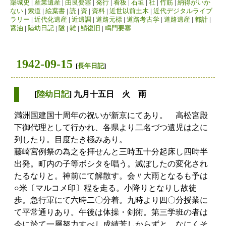
築城史
|
産業遺産
|
由良要塞
|
発行
|
看板
|
石垣
|
社
|
竹筋
|
納得がいか
ない
|
索道
|
絵葉書
|
読
|
資
|
資料
|
近世以前土木
|
近代デジタルライブ
ラリー
|
近代化遺産
|
近遺調
|
道路元標
|
道路考古学
|
道路遺産
|
都計
|
醤油
|
陸幼日記
|
隧
|
雑
|
鯖復旧
|
鳴門要塞
1942-09-15
[
長年日記
]
[
陸幼日記
] 九月十五日 火 雨
満洲国建国十周年の祝いが新京にてあり。 高松宮殿
下御代理として行かれ、各県より二名づつ遺児は之に
列したり。目度たき極みあり。
藤崎宮例祭の為之を拝せんと三時五十分起床し四時半
出発。町内の子等ボシタを唱う。滅ぼしたの変化され
たるなりと。神前にて解散す。会〃大雨となるも予は
○米〔マルコメ印〕程を走る。小降りとなりし故徒
歩。急行軍にて六時二〇分着。九時より四〇分授業に
て平常通りあり。午後は体操・剣術。第三学班の者は
今に於て一層努力すべし成績芳しからずと。なにくそ