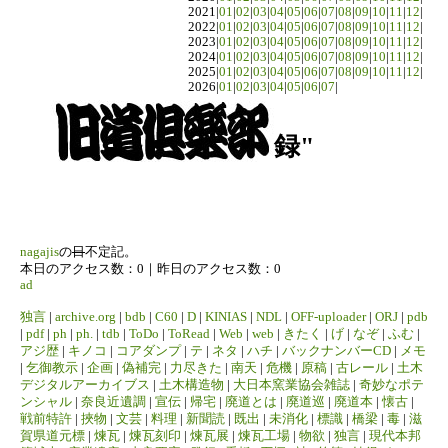
2021|
01
|
02
|
03
|
04
|
05
|
06
|
07
|
08
|
09
|
10
|
11
|
12
|
2022|
01
|
02
|
03
|
04
|
05
|
06
|
07
|
08
|
09
|
10
|
11
|
12
|
2023|
01
|
02
|
03
|
04
|
05
|
06
|
07
|
08
|
09
|
10
|
11
|
12
|
2024|
01
|
02
|
03
|
04
|
05
|
06
|
07
|
08
|
09
|
10
|
11
|
12
|
2025|
01
|
02
|
03
|
04
|
05
|
06
|
07
|
08
|
09
|
10
|
11
|
12
|
2026|
01
|
02
|
03
|
04
|
05
|
06
|
07
|
録"
nagajis
の
日
不定記。
本日のアクセス数：0｜昨日のアクセス数：0
ad
独言
|
archive.org
|
bdb
|
C60
|
D
|
KINIAS
|
NDL
|
OFF-uploader
|
ORJ
|
pdb
|
pdf
|
ph
|
ph.
|
tdb
|
ToDo
|
ToRead
|
Web
|
web
|
きたく
|
げ
|
なぞ
|
ふむ
|
アジ歴
|
キノコ
|
コアダンプ
|
テ
|
ネタ
|
ハチ
|
バックナンバーCD
|
メモ
|
乞御教示
|
企画
|
偽補完
|
力尽きた
|
南天
|
危機
|
原稿
|
古レール
|
土木
デジタルアーカイブス
|
土木構造物
|
大日本窯業協会雑誌
|
奇妙なポテ
ンシャル
|
奈良近遺調
|
宣伝
|
帰宅
|
廃道とは
|
廃道巡
|
廃道本
|
懐古
|
戦前特許
|
挾物
|
文芸
|
料理
|
新聞読
|
既出
|
未消化
|
標識
|
橋梁
|
毒
|
滋
賀県道元標
|
煉瓦
|
煉瓦刻印
|
煉瓦展
|
煉瓦工場
|
物欲
|
独言
|
現代本邦