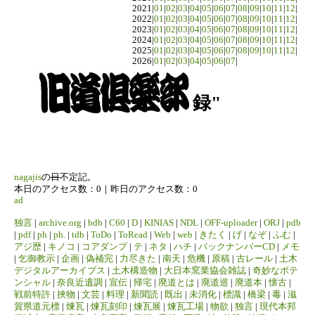
2021|
01
|
02
|
03
|
04
|
05
|
06
|
07
|
08
|
09
|
10
|
11
|
12
|
2022|
01
|
02
|
03
|
04
|
05
|
06
|
07
|
08
|
09
|
10
|
11
|
12
|
2023|
01
|
02
|
03
|
04
|
05
|
06
|
07
|
08
|
09
|
10
|
11
|
12
|
2024|
01
|
02
|
03
|
04
|
05
|
06
|
07
|
08
|
09
|
10
|
11
|
12
|
2025|
01
|
02
|
03
|
04
|
05
|
06
|
07
|
08
|
09
|
10
|
11
|
12
|
2026|
01
|
02
|
03
|
04
|
05
|
06
|
07
|
録"
nagajis
の
日
不定記。
本日のアクセス数：0｜昨日のアクセス数：0
ad
独言
|
archive.org
|
bdb
|
C60
|
D
|
KINIAS
|
NDL
|
OFF-uploader
|
ORJ
|
pdb
|
pdf
|
ph
|
ph.
|
tdb
|
ToDo
|
ToRead
|
Web
|
web
|
きたく
|
げ
|
なぞ
|
ふむ
|
アジ歴
|
キノコ
|
コアダンプ
|
テ
|
ネタ
|
ハチ
|
バックナンバーCD
|
メモ
|
乞御教示
|
企画
|
偽補完
|
力尽きた
|
南天
|
危機
|
原稿
|
古レール
|
土木
デジタルアーカイブス
|
土木構造物
|
大日本窯業協会雑誌
|
奇妙なポテ
ンシャル
|
奈良近遺調
|
宣伝
|
帰宅
|
廃道とは
|
廃道巡
|
廃道本
|
懐古
|
戦前特許
|
挾物
|
文芸
|
料理
|
新聞読
|
既出
|
未消化
|
標識
|
橋梁
|
毒
|
滋
賀県道元標
|
煉瓦
|
煉瓦刻印
|
煉瓦展
|
煉瓦工場
|
物欲
|
独言
|
現代本邦