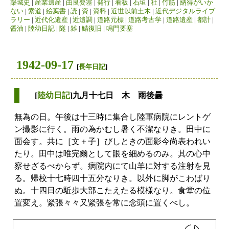
築城史
|
産業遺産
|
由良要塞
|
発行
|
看板
|
石垣
|
社
|
竹筋
|
納得がいか
ない
|
索道
|
絵葉書
|
読
|
資
|
資料
|
近世以前土木
|
近代デジタルライブ
ラリー
|
近代化遺産
|
近遺調
|
道路元標
|
道路考古学
|
道路遺産
|
都計
|
醤油
|
陸幼日記
|
隧
|
雑
|
鯖復旧
|
鳴門要塞
1942-09-17
[
長年日記
]
[
陸幼日記
]九月十七日 木 雨後曇
無為の日。午後は十三時に集合し陸軍病院にレントゲ
ン撮影に行く。雨の為かむし暑く不潔なりき。田中に
面会す。共に［文＋子］びしときの面影今尚表われい
たり。田中は唯完爾として眼を細めるのみ。其の心中
察せざるべからず。病院内にて山羊に対する注射を見
る。帰校十七時四十五分なりき。以外に脚がこわばり
ぬ。十四日の駈歩大部こたえたる模様なり。食堂の位
置変え。緊張々々又緊張を常に念頭に置くべし。