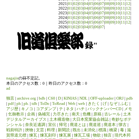
2021|
01
|
02
|
03
|
04
|
05
|
06
|
07
|
08
|
09
|
10
|
11
|
12
|
2022|
01
|
02
|
03
|
04
|
05
|
06
|
07
|
08
|
09
|
10
|
11
|
12
|
2023|
01
|
02
|
03
|
04
|
05
|
06
|
07
|
08
|
09
|
10
|
11
|
12
|
2024|
01
|
02
|
03
|
04
|
05
|
06
|
07
|
08
|
09
|
10
|
11
|
12
|
2025|
01
|
02
|
03
|
04
|
05
|
06
|
07
|
08
|
09
|
10
|
11
|
12
|
2026|
01
|
02
|
03
|
04
|
05
|
06
|
07
|
録"
nagajis
の
日
不定記。
本日のアクセス数：0｜昨日のアクセス数：0
ad
独言
|
archive.org
|
bdb
|
C60
|
D
|
KINIAS
|
NDL
|
OFF-uploader
|
ORJ
|
pdb
|
pdf
|
ph
|
ph.
|
tdb
|
ToDo
|
ToRead
|
Web
|
web
|
きたく
|
げ
|
なぞ
|
ふむ
|
アジ歴
|
キノコ
|
コアダンプ
|
テ
|
ネタ
|
ハチ
|
バックナンバーCD
|
メモ
|
乞御教示
|
企画
|
偽補完
|
力尽きた
|
南天
|
危機
|
原稿
|
古レール
|
土木
デジタルアーカイブス
|
土木構造物
|
大日本窯業協会雑誌
|
奇妙なポテ
ンシャル
|
奈良近遺調
|
宣伝
|
帰宅
|
廃道とは
|
廃道巡
|
廃道本
|
懐古
|
戦前特許
|
挾物
|
文芸
|
料理
|
新聞読
|
既出
|
未消化
|
標識
|
橋梁
|
毒
|
滋
賀県道元標
|
煉瓦
|
煉瓦刻印
|
煉瓦展
|
煉瓦工場
|
物欲
|
独言
|
現代本邦