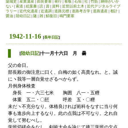
築城史
|
産業遺産
|
由良要塞
|
発行
|
看板
|
石垣
|
社
|
竹筋
|
納得がいか
ない
|
索道
|
絵葉書
|
読
|
資
|
資料
|
近世以前土木
|
近代デジタルライブ
ラリー
|
近代化遺産
|
近遺調
|
道路元標
|
道路考古学
|
道路遺産
|
都計
|
醤油
|
陸幼日記
|
隧
|
雑
|
鯖復旧
|
鳴門要塞
1942-11-16
[
長年日記
]
[
陸幼日記
]十一月十六日 月 曇
父の命日。
部長殿の御注意に曰く、白梅の如く高貴なれ。と。誠
にヽ我等一層自覚せざるべからず。
月例身体検査
身長 一・六三七米 胸囲 八一・五糎
体重 五二・〇瓩 呼差 五・〇糎
未だヽ不充分なり。体格良ければ術科をなすに当り何
事も進歩向上するなり。此の点我は不可なり。之れ自
覚して努むべし。
学班切磋会をなし、剣術大会を論じて後三学班の欠点