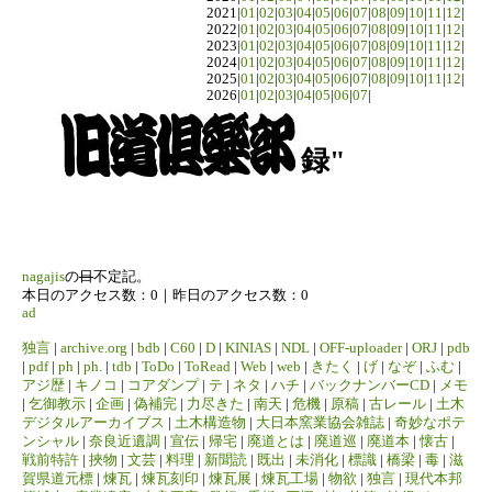
2021|
01
|
02
|
03
|
04
|
05
|
06
|
07
|
08
|
09
|
10
|
11
|
12
|
2022|
01
|
02
|
03
|
04
|
05
|
06
|
07
|
08
|
09
|
10
|
11
|
12
|
2023|
01
|
02
|
03
|
04
|
05
|
06
|
07
|
08
|
09
|
10
|
11
|
12
|
2024|
01
|
02
|
03
|
04
|
05
|
06
|
07
|
08
|
09
|
10
|
11
|
12
|
2025|
01
|
02
|
03
|
04
|
05
|
06
|
07
|
08
|
09
|
10
|
11
|
12
|
2026|
01
|
02
|
03
|
04
|
05
|
06
|
07
|
録"
nagajis
の
日
不定記。
本日のアクセス数：0｜昨日のアクセス数：0
ad
独言
|
archive.org
|
bdb
|
C60
|
D
|
KINIAS
|
NDL
|
OFF-uploader
|
ORJ
|
pdb
|
pdf
|
ph
|
ph.
|
tdb
|
ToDo
|
ToRead
|
Web
|
web
|
きたく
|
げ
|
なぞ
|
ふむ
|
アジ歴
|
キノコ
|
コアダンプ
|
テ
|
ネタ
|
ハチ
|
バックナンバーCD
|
メモ
|
乞御教示
|
企画
|
偽補完
|
力尽きた
|
南天
|
危機
|
原稿
|
古レール
|
土木
デジタルアーカイブス
|
土木構造物
|
大日本窯業協会雑誌
|
奇妙なポテ
ンシャル
|
奈良近遺調
|
宣伝
|
帰宅
|
廃道とは
|
廃道巡
|
廃道本
|
懐古
|
戦前特許
|
挾物
|
文芸
|
料理
|
新聞読
|
既出
|
未消化
|
標識
|
橋梁
|
毒
|
滋
賀県道元標
|
煉瓦
|
煉瓦刻印
|
煉瓦展
|
煉瓦工場
|
物欲
|
独言
|
現代本邦