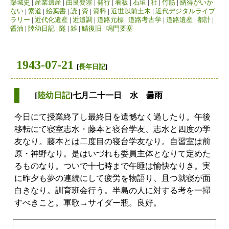
築城史
|
産業遺産
|
由良要塞
|
発行
|
看板
|
石垣
|
社
|
竹筋
|
納得がいか
ない
|
索道
|
絵葉書
|
読
|
資
|
資料
|
近世以前土木
|
近代デジタルライブ
ラリー
|
近代化遺産
|
近遺調
|
道路元標
|
道路考古学
|
道路遺産
|
都計
|
醤油
|
陸幼日記
|
隧
|
雑
|
鯖復旧
|
鳴門要塞
1943-07-21
[
長年日記
]
[
陸幼日記
]七月二十一日 水 曇雨
今日にて授業終了し最終日を遺憾なく過したり。午後
移転にて寝室志水・藤本と寝台学友、志水と四度の学
友なり。藤本とは二度目の寝台学友なり。自習室は前
原・神野なり。是はいづれも委員主体となりて定めた
るものなり。ついで十七時まで午睡は愉快なりき。実
に昨夕も夢の連続にして疲労を物語り、且つ就寝が面
白きなり。訓育班会行う。半島の人に対する考を一掃
すべきこと。軍歌→サイダー瓶。良好。