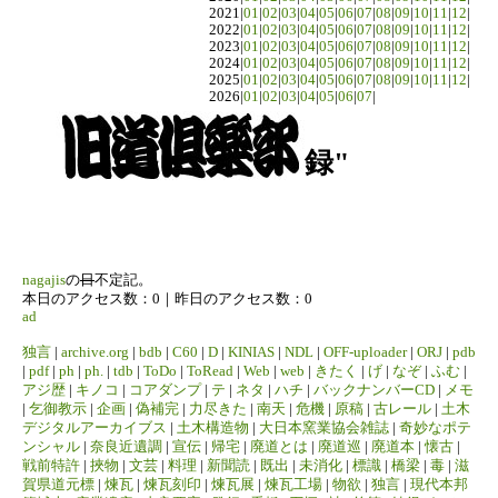
2021|
01
|
02
|
03
|
04
|
05
|
06
|
07
|
08
|
09
|
10
|
11
|
12
|
2022|
01
|
02
|
03
|
04
|
05
|
06
|
07
|
08
|
09
|
10
|
11
|
12
|
2023|
01
|
02
|
03
|
04
|
05
|
06
|
07
|
08
|
09
|
10
|
11
|
12
|
2024|
01
|
02
|
03
|
04
|
05
|
06
|
07
|
08
|
09
|
10
|
11
|
12
|
2025|
01
|
02
|
03
|
04
|
05
|
06
|
07
|
08
|
09
|
10
|
11
|
12
|
2026|
01
|
02
|
03
|
04
|
05
|
06
|
07
|
録"
nagajis
の
日
不定記。
本日のアクセス数：0｜昨日のアクセス数：0
ad
独言
|
archive.org
|
bdb
|
C60
|
D
|
KINIAS
|
NDL
|
OFF-uploader
|
ORJ
|
pdb
|
pdf
|
ph
|
ph.
|
tdb
|
ToDo
|
ToRead
|
Web
|
web
|
きたく
|
げ
|
なぞ
|
ふむ
|
アジ歴
|
キノコ
|
コアダンプ
|
テ
|
ネタ
|
ハチ
|
バックナンバーCD
|
メモ
|
乞御教示
|
企画
|
偽補完
|
力尽きた
|
南天
|
危機
|
原稿
|
古レール
|
土木
デジタルアーカイブス
|
土木構造物
|
大日本窯業協会雑誌
|
奇妙なポテ
ンシャル
|
奈良近遺調
|
宣伝
|
帰宅
|
廃道とは
|
廃道巡
|
廃道本
|
懐古
|
戦前特許
|
挾物
|
文芸
|
料理
|
新聞読
|
既出
|
未消化
|
標識
|
橋梁
|
毒
|
滋
賀県道元標
|
煉瓦
|
煉瓦刻印
|
煉瓦展
|
煉瓦工場
|
物欲
|
独言
|
現代本邦