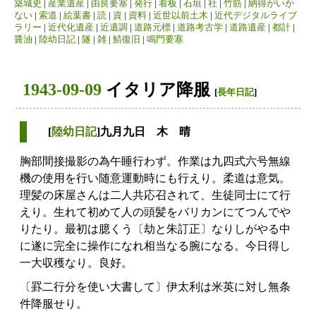
築城史
|
産業遺産
|
由良要塞
|
発行
|
看板
|
石垣
|
社
|
竹筋
|
納得がいか
ない
|
索道
|
絵葉書
|
読
|
資
|
資料
|
近世以前土木
|
近代デジタルライブ
ラリー
|
近代化遺産
|
近遺調
|
道路元標
|
道路考古学
|
道路遺産
|
都計
|
醤油
|
陸幼日記
|
隧
|
雑
|
鯖復旧
|
鳴門要塞
1943-09-09
イタリア降服
[
長年日記
]
[
陸幼日記
]九月九日 木 晴
胸部間接撮影の為午睡行わず。作業は九四式六号無線
機の使用を行い随意運動時にも行えり。柔道は意気。
理髪の床屋さんは二人共応召されて、生徒同士にて行
えり。生れて初めて人の頭髪をバリカンにてつんでや
りたり。最初は臆くう〔劫と朱訂正〕なりしがやる中
に遂に完全に操作になれ相当なる腕になる。今日得し
一大収穫なり。良好。
〔罫二行分を使い大書して〕伊太利は米英に対し無条
件降服せり。