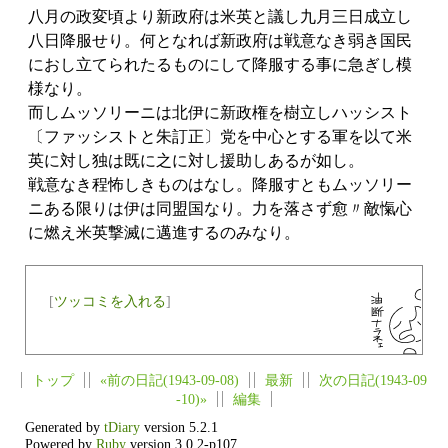
八月の政変頃より新政府は米英と議し九月三日成立し
八日降服せり。何となれば新政府は戦意なき弱き国民
におし立てられたるものにして降服する事に急ぎし模
様なり。
而しムッソリーニは北伊に新政権を樹立しハッシスト
〔ファッシストと朱訂正〕党を中心とする軍を以て米
英に対し独は既に之に対し援助しあるが如し。
戦意なき程怖しきものはなし。降服すともムッソリー
ニある限りは伊は同盟国なり。力を落さず愈〃敵愾心
に燃え米英撃滅に邁進するのみなり。
[
ツッコミを入れる
]
トップ
«前の日記(1943-09-08)
最新
次の日記(1943-09
-10)»
編集
Generated by
tDiary
version 5.2.1
Powered by
Ruby
version 3.0.2-p107