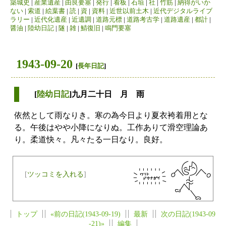
築城史
|
産業遺産
|
由良要塞
|
発行
|
看板
|
石垣
|
社
|
竹筋
|
納得がいか
ない
|
索道
|
絵葉書
|
読
|
資
|
資料
|
近世以前土木
|
近代デジタルライブ
ラリー
|
近代化遺産
|
近遺調
|
道路元標
|
道路考古学
|
道路遺産
|
都計
|
醤油
|
陸幼日記
|
隧
|
雑
|
鯖復旧
|
鳴門要塞
1943-09-20
[
長年日記
]
[
陸幼日記
]九月二十日 月 雨
依然として雨なりき。寒の為今日より夏衣袴着用とな
る。午後はやや小降になりぬ。工作ありて滑空理論あ
り。柔道快々。凡々たる一日なり。良好。
[
ツッコミを入れる
]
トップ
«前の日記(1943-09-19)
最新
次の日記(1943-09
-21)»
編集