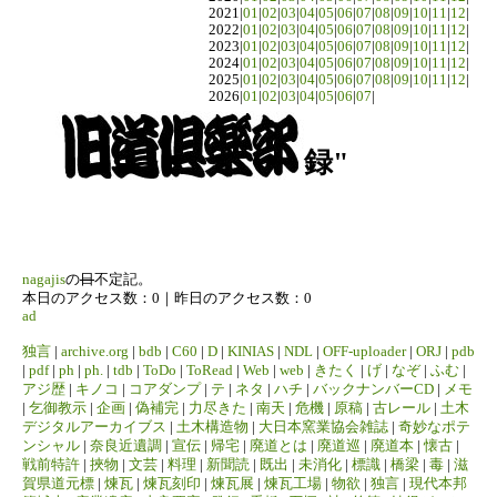
2021|
01
|
02
|
03
|
04
|
05
|
06
|
07
|
08
|
09
|
10
|
11
|
12
|
2022|
01
|
02
|
03
|
04
|
05
|
06
|
07
|
08
|
09
|
10
|
11
|
12
|
2023|
01
|
02
|
03
|
04
|
05
|
06
|
07
|
08
|
09
|
10
|
11
|
12
|
2024|
01
|
02
|
03
|
04
|
05
|
06
|
07
|
08
|
09
|
10
|
11
|
12
|
2025|
01
|
02
|
03
|
04
|
05
|
06
|
07
|
08
|
09
|
10
|
11
|
12
|
2026|
01
|
02
|
03
|
04
|
05
|
06
|
07
|
録"
nagajis
の
日
不定記。
本日のアクセス数：0｜昨日のアクセス数：0
ad
独言
|
archive.org
|
bdb
|
C60
|
D
|
KINIAS
|
NDL
|
OFF-uploader
|
ORJ
|
pdb
|
pdf
|
ph
|
ph.
|
tdb
|
ToDo
|
ToRead
|
Web
|
web
|
きたく
|
げ
|
なぞ
|
ふむ
|
アジ歴
|
キノコ
|
コアダンプ
|
テ
|
ネタ
|
ハチ
|
バックナンバーCD
|
メモ
|
乞御教示
|
企画
|
偽補完
|
力尽きた
|
南天
|
危機
|
原稿
|
古レール
|
土木
デジタルアーカイブス
|
土木構造物
|
大日本窯業協会雑誌
|
奇妙なポテ
ンシャル
|
奈良近遺調
|
宣伝
|
帰宅
|
廃道とは
|
廃道巡
|
廃道本
|
懐古
|
戦前特許
|
挾物
|
文芸
|
料理
|
新聞読
|
既出
|
未消化
|
標識
|
橋梁
|
毒
|
滋
賀県道元標
|
煉瓦
|
煉瓦刻印
|
煉瓦展
|
煉瓦工場
|
物欲
|
独言
|
現代本邦