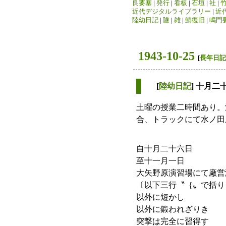
良要塞
|
発行
|
看板
|
石垣
|
社
|
近代デジタルライブラリー
|
近
陸幼日記
|
隧
|
雑
|
鯖復旧
|
鳴門
1943-10-25
[
長年日記
[
陸幼日記
] 十月二
土曜の授業二時間あり。
合、トラックにて水ノ田
自十月二十六日
至十一月一日
大矢野原演習場にて廠営
〔以下三行〝｛〟で括り
以外に短かし
以外に鍛われざりき
突撃は完全に習得す