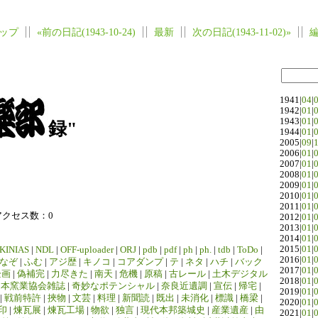
ップ
«前の日記(1943-10-24)
最新
次の日記(1943-11-02)»
1941|
04
|
1942|
01
|
1943|
01
|
録"
1944|
01
|
2005|
09
|
2006|
01
|
2007|
01
|
2008|
01
|
2009|
01
|
2010|
01
|
2011|
01
|
アクセス数：0
2012|
01
|
2013|
01
|
2014|
01
|
2015|
01
|
KINIAS
|
NDL
|
OFF-uploader
|
ORJ
|
pdb
|
pdf
|
ph
|
ph.
|
tdb
|
ToDo
|
2016|
01
|
なぞ
|
ふむ
|
アジ歴
|
キノコ
|
コアダンプ
|
テ
|
ネタ
|
ハチ
|
バック
2017|
01
|
企画
|
偽補完
|
力尽きた
|
南天
|
危機
|
原稿
|
古レール
|
土木デジタル
2018|
01
|
日本窯業協会雑誌
|
奇妙なポテンシャル
|
奈良近遺調
|
宣伝
|
帰宅
|
2019|
01
|
|
戦前特許
|
挾物
|
文芸
|
料理
|
新聞読
|
既出
|
未消化
|
標識
|
橋梁
|
2020|
01
|
印
|
煉瓦展
|
煉瓦工場
|
物欲
|
独言
|
現代本邦築城史
|
産業遺産
|
由
2021|
01
|