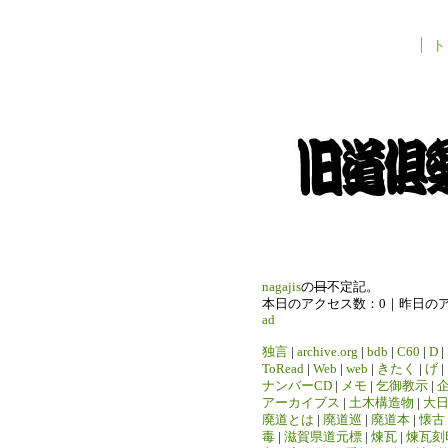
ト
nagajis
の
日
不定記。
本日のアクセス数：0｜昨日の
ad
独言
|
archive.org
|
bdb
|
C60
|
D
|
ToRead
|
Web
|
web
|
きたく
|
げ
|
ナンバーCD
|
メモ
|
乞御教示
|
アーカイブス
|
土木構造物
|
大
廃道とは
|
廃道巡
|
廃道本
|
懐古
毒
|
滋賀県道元標
|
煉瓦
|
煉瓦刻