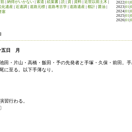
竹筋
|
納得がいかない
|
索道
|
絵葉書
|
読
|
資
|
資料
|
近世以前土木
|
2022|
01
|
代化遺産
|
近遺調
|
道路元標
|
道路考古学
|
道路遺産
|
都計
|
醤油
|
2023|
01
|
2024|
01
|
要塞
2025|
01
|
2026|
01
|
]
十五日 月
池田・片山・高橋・飯田・予の先発者と手塚・久保・前田。手
尾に至る。以下手薄なり。
演習行わる。
〕