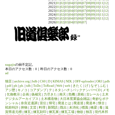
2021|
01
|
02
|
03
|
04
|
05
|
06
|
07
|
08
|
09
|
10
|
11
|
12
|
2022|
01
|
02
|
03
|
04
|
05
|
06
|
07
|
08
|
09
|
10
|
11
|
12
|
2023|
01
|
02
|
03
|
04
|
05
|
06
|
07
|
08
|
09
|
10
|
11
|
12
|
2024|
01
|
02
|
03
|
04
|
05
|
06
|
07
|
08
|
09
|
10
|
11
|
12
|
2025|
01
|
02
|
03
|
04
|
05
|
06
|
07
|
08
|
09
|
10
|
11
|
12
|
2026|
01
|
02
|
03
|
04
|
05
|
06
|
07
|
録"
nagajis
の
日
不定記。
本日のアクセス数：0｜昨日のアクセス数：0
ad
独言
|
archive.org
|
bdb
|
C60
|
D
|
KINIAS
|
NDL
|
OFF-uploader
|
ORJ
|
pdb
|
pdf
|
ph
|
ph.
|
tdb
|
ToDo
|
ToRead
|
Web
|
web
|
きたく
|
げ
|
なぞ
|
ふむ
|
アジ歴
|
キノコ
|
コアダンプ
|
テ
|
ネタ
|
ハチ
|
バックナンバーCD
|
メモ
|
乞御教示
|
企画
|
偽補完
|
力尽きた
|
南天
|
危機
|
原稿
|
古レール
|
土木
デジタルアーカイブス
|
土木構造物
|
大日本窯業協会雑誌
|
奇妙なポテ
ンシャル
|
奈良近遺調
|
宣伝
|
帰宅
|
廃道とは
|
廃道巡
|
廃道本
|
懐古
|
戦前特許
|
挾物
|
文芸
|
料理
|
新聞読
|
既出
|
未消化
|
標識
|
橋梁
|
毒
|
滋
賀県道元標
|
煉瓦
|
煉瓦刻印
|
煉瓦展
|
煉瓦工場
|
物欲
|
独言
|
現代本邦