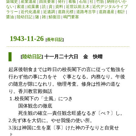
築城史
|
産業遺産
|
由良要塞
|
発行
|
看板
|
石垣
|
社
|
竹筋
|
納得がいか
ない
|
索道
|
絵葉書
|
読
|
資
|
資料
|
近世以前土木
|
近代デジタルライブ
ラリー
|
近代化遺産
|
近遺調
|
道路元標
|
道路考古学
|
道路遺産
|
都計
|
醤油
|
陸幼日記
|
隧
|
雑
|
鯖復旧
|
鳴門要塞
1943-11-26
[
長年日記
]
[
陸幼日記
] 十一月二十六日 金 快晴
起床後朝食までは昨日の校長閣下の言に従って勉強を
行わず他の事に力をそゝぐ事となる。内務なり。午後
の随意が隙になれリ。物理考査。修身は性神の道な
り。香川教官殿御話
１.校長閣下の「士風」につき
国体観念の徹底
死生観の確立―責任観念旺盛なるぎ〔べ？〕し。
2.先ず体を大切に。やせ我慢の使い所。
3.汝は神国に生を稟〔享〕けた神の子なりと自覚せ
よ。