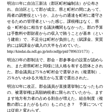
明治11年に自治三新法（郡区町村編制法）が公布さ
れ、自治区として郡が成立。県と町村の間にあって、
両者の調整役というか、上からの通達を町村に遵守さ
せるための管理者といった感じ。課税権はなく、県
会・町村会に相当する議決機関もなかった。郡の予算
は手数料や郡財産からの収入で賄うことが基本（とい
う建前）で、不足分は町村が負担した（賦課金。実質
的には賦課金が歳入の大半を占めていた。
http://kindai.da.ndl.go.jp/info:ndljp/pid/789633/173）。
明治23年の郡制法で、郡会・郡参事会の設置が認めら
れ、また府県町村と同様に法人格を有する団体とされ
た。郡会議員は75％が町村会で選挙され（複選制）、
25％がいわゆる大地主から互選で選出された。
明治32年に改正。郡会議員が直接選挙制になったもの
の、被選挙権は高額納税者に限られていたから、ます
ます地方有力者の占める割合が増えた。組合制度（複
数の郡にまたがるもの）もこのとき？ 予算について
は従前と変わらず。