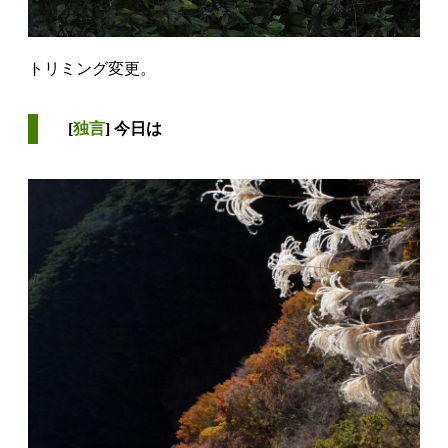
トリミング変更。
[
独言
] 今日は