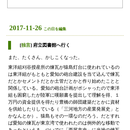
2017-11-26
この日を編集
[
独言
] 府立図書館へ行く
また、たくさん、かしこくなった。
東洋組刈谷授産所の煉瓦が猿島灯台に使われているの
は東洋組がもともと愛知の砲台建設を当て込んで煉瓦
だとかセメントだとか土管だとかと作り始めたことと
関係している。愛知の砲台計画がポシャったので東洋
組も困窮したが陸軍に嘆願書を提出して理解を得、１
万円の資金提供を得たり豊橋の師団建築だとかに資材
を供給したりしている（「三河地方の産業発展史」と
かなんとか）。猿島もその一環なのだろう。だとすれ
ば愛知の煉瓦が東京湾で使われたのは例外的な移動で
あったといえる。ついでに「西尾市史」に当地の煉瓦