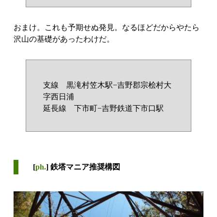
おまけ。これも予期せぬ発見。なるほどだからやたら
沢山の基礎があったわけだ。
支線 黒滝村笠木駅−吉野郡宗桧村大
字西日浦
延長線 下市町−吉野鉄道下市口駅
[
ph.
] 鉄塔マニア推奨構図