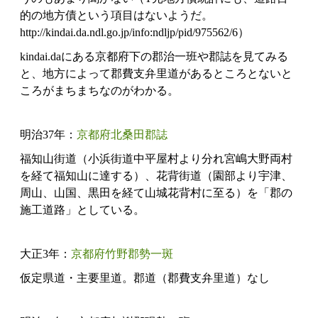
的の地方債という項目はないようだ。
http://kindai.da.ndl.go.jp/info:ndljp/pid/975562/6）
kindai.daにある京都府下の郡治一班や郡誌を見てみる
と、地方によって郡費支弁里道があるところとないと
ころがまちまちなのがわかる。
明治37年：
京都府北桑田郡誌
福知山街道（小浜街道中平屋村より分れ宮嶋大野両村
を経て福知山に達する）、花背街道（園部より宇津、
周山、山国、黒田を経て山城花背村に至る）を「郡の
施工道路」としている。
大正3年：
京都府竹野郡勢一斑
仮定県道・主要里道。郡道（郡費支弁里道）なし