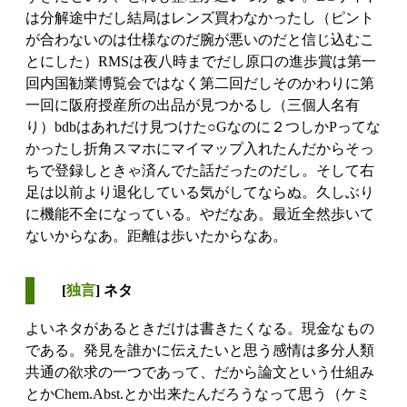
は分解途中だし結局はレンズ買わなかったし（ピント
が合わないのは仕様なのだ腕が悪いのだと信じ込むこ
とにした）RMSは夜八時までだし原口の進歩賞は第一
回内国勧業博覧会ではなく第二回だしそのかわりに第
一回に阪府授産所の出品が見つかるし（三個人名有
り）bdbはあれだけ見つけた○Gなのに２つしかPってな
かったし折角スマホにマイマップ入れたんだからそっ
ちで登録しときゃ済んでた話だったのだし。そして右
足は以前より退化している気がしてならぬ。久しぶり
に機能不全になっている。やだなあ。最近全然歩いて
ないからなあ。距離は歩いたからなあ。
[
独言
] ネタ
よいネタがあるときだけは書きたくなる。現金なもの
である。発見を誰かに伝えたいと思う感情は多分人類
共通の欲求の一つであって、だから論文という仕組み
とかChem.Abst.とか出来たんだろうなって思う（ケミ