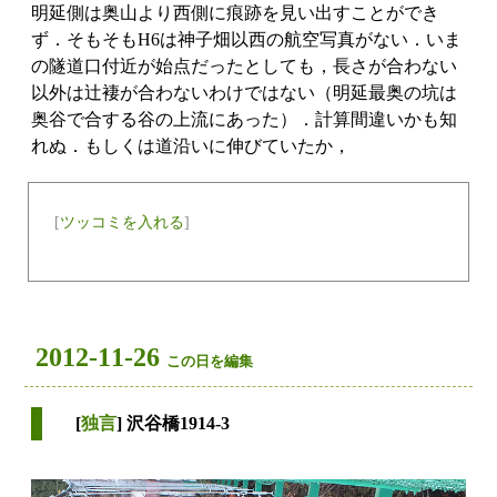
明延側は奥山より西側に痕跡を見い出すことができ
ず．そもそもH6は神子畑以西の航空写真がない．いま
の隧道口付近が始点だったとしても，長さが合わない
以外は辻褄が合わないわけではない（明延最奥の坑は
奥谷で合する谷の上流にあった）．計算間違いかも知
れぬ．もしくは道沿いに伸びていたか，
[
ツッコミを入れる
]
2012-11-26
この日を編集
[
独言
] 沢谷橋1914-3