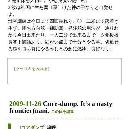
2.先ず体を大切に。やせ我慢の使い所。
3.汝は神国に生を稟〔享〕けた神の子なりと自覚せ
よ。
滑空訓練は今日にて四回乗れり。〇・二米にて落着き
生ず。即ち方向舵・補助翼・昇降舵の用法が一通りわ
かり今日出来たり。一人二分で出来るまで。夕食後校
長閣下御話あり。細かい点まで十分とやる事。切迫せ
る感を持ち真にやるべしとの念に燃ゆ。良好なり。
[
ツッコミを入れる
]
2009-11-26
Core-dump. It's a nasty
frontier(nani.
この日を編集
[
コアダンプ
] 嗚呼