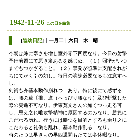
1942-11-26
この日を編集
[
陸幼日記
]十一月二十六日 木 晴
今朝は殊に寒さを増し室外零下四度なり。今日の射撃
予行演習にて悪き癖あるを感じぬ。（１）照準がいつ
までもつかざること。（２）撃発が照準に支配されが
ちにてがく引の如し。毎日の演練必要なるも注意すべ
し。
剣術も亦基本動作崩れつゝあり。特に後にて感ずる
は、腰の速〔推〕進（へっぴり腰なり）及び斬撃した
際の突進不可なり。伊東寛文さんの如くつっ走る可
し。思え之れ唯攻撃精神に原因するのみなり。勝負に
こだわる勿れ。行うには勝つを目的とするも余り之に
こだわると礼儀も乱れ、基本動作乱るゝなり。
時のたつは早きもの早四週間もたてば冬休暇なり。