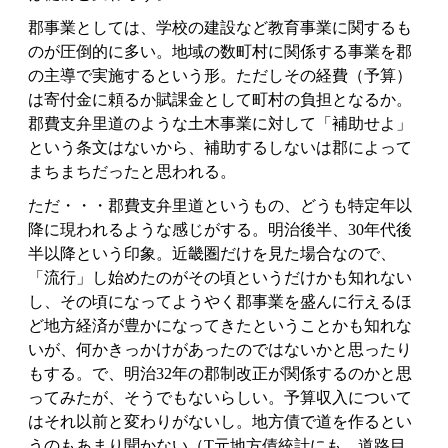
郡事業としては、学校の建設など教育事業に関するも
のが圧倒的に多い。地域の数町村に関係する事業を郡
の主導で実施するという形。ただしその経費（予算）
は寄付金に頼るか賦課金として町村の負担となるか。
郡費支弁里道のような土木事業に対して「補助せよ」
という条文はないから、補助するしないは郡によって
まちまちだったと思われる。
ただ・・・郡費支弁里道というもの、どうも特定年以
降に現われるような感じがする。明治後半、30年代後
半以降という印象。近畿圏だけを見た場合なので、
「流行」し始めたのがその頃というだけかも知れない
し、その頃になってようやく郡事業を盛んに行えるほ
ど地方経済が豊かになってきたということかも知れな
いが、何かきっかけがあったのではないかと思ったり
もする。で、明治32年の郡制改正が関係するのかと思
ってみたが、そうでもないらしい。予算収入について
はそれ以前と変わりがないし。地方債で道を作るとい
うのもあまり聞かない（T元地方債統計にも、道路目