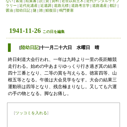
ない
|
索道
|
絵葉書
|
読
|
資
|
資料
|
近世以前土木
|
近代デジタルライブ
ラリー
|
近代化遺産
|
近遺調
|
道路元標
|
道路考古学
|
道路遺産
|
都計
|
醤油
|
陸幼日記
|
隧
|
雑
|
鯖復旧
|
鳴門要塞
1941-11-26
この日を編集
[
陸幼日記
]十一月二十六日 水曜日 晴
終日剣道大会行われ、一年は九時より一里の長距離競
走行わる。始めの中あまりゆっくり行き過ぎ其の結果
四十三番となり、二等の賞を与えらる。徳富四等、山
根五等となる。午後は大会見学をなす。大会の結果三
運動班は四等となり、残念極まりなし。又しても六運
の手の物となる。脚なお痛し。
[
ツッコミを入れる
]