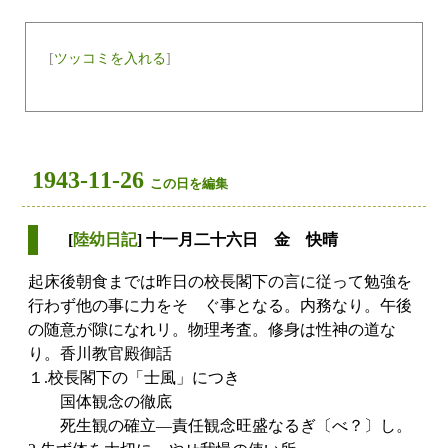
[
ツッコミを入れる
]
1943-11-26
この日を編集
[
陸幼日記
] 十一月二十六日 金 快晴
起床後朝食までは昨日の校長閣下の言に従って勉強を
行わず他の事に力をそゝぐ事となる。内務なり。午後
の随意が隙になれリ。物理考査。修身は性神の道な
り。香川教官殿御話
１.校長閣下の「士風」につき
国体観念の徹底
死生観の確立―責任観念旺盛なるぎ〔べ？〕し。