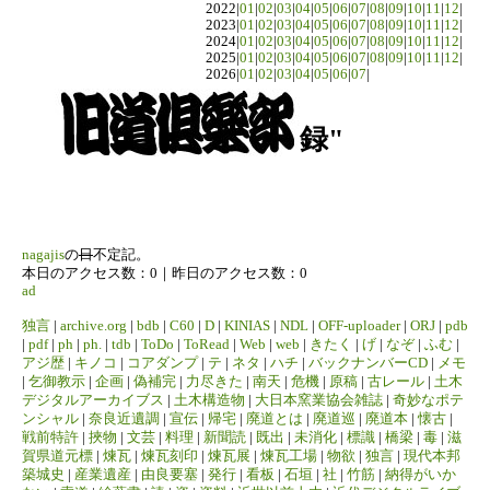
2022|
01
|
02
|
03
|
04
|
05
|
06
|
07
|
08
|
09
|
10
|
11
|
12
|
2023|
01
|
02
|
03
|
04
|
05
|
06
|
07
|
08
|
09
|
10
|
11
|
12
|
2024|
01
|
02
|
03
|
04
|
05
|
06
|
07
|
08
|
09
|
10
|
11
|
12
|
2025|
01
|
02
|
03
|
04
|
05
|
06
|
07
|
08
|
09
|
10
|
11
|
12
|
2026|
01
|
02
|
03
|
04
|
05
|
06
|
07
|
録"
nagajis
の
日
不定記。
本日のアクセス数：0｜昨日のアクセス数：0
ad
独言
|
archive.org
|
bdb
|
C60
|
D
|
KINIAS
|
NDL
|
OFF-uploader
|
ORJ
|
pdb
|
pdf
|
ph
|
ph.
|
tdb
|
ToDo
|
ToRead
|
Web
|
web
|
きたく
|
げ
|
なぞ
|
ふむ
|
アジ歴
|
キノコ
|
コアダンプ
|
テ
|
ネタ
|
ハチ
|
バックナンバーCD
|
メモ
|
乞御教示
|
企画
|
偽補完
|
力尽きた
|
南天
|
危機
|
原稿
|
古レール
|
土木
デジタルアーカイブス
|
土木構造物
|
大日本窯業協会雑誌
|
奇妙なポテ
ンシャル
|
奈良近遺調
|
宣伝
|
帰宅
|
廃道とは
|
廃道巡
|
廃道本
|
懐古
|
戦前特許
|
挾物
|
文芸
|
料理
|
新聞読
|
既出
|
未消化
|
標識
|
橋梁
|
毒
|
滋
賀県道元標
|
煉瓦
|
煉瓦刻印
|
煉瓦展
|
煉瓦工場
|
物欲
|
独言
|
現代本邦
築城史
|
産業遺産
|
由良要塞
|
発行
|
看板
|
石垣
|
社
|
竹筋
|
納得がいか