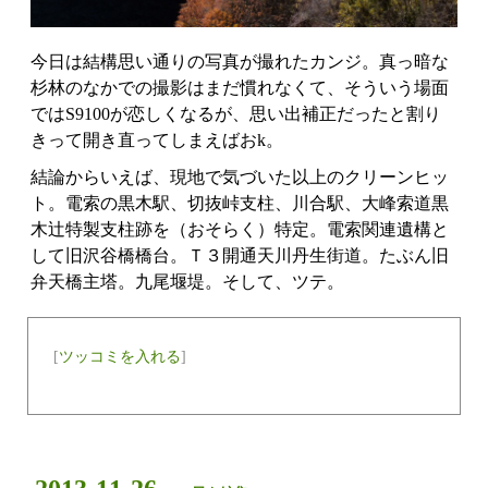
今日は結構思い通りの写真が撮れたカンジ。真っ暗な
杉林のなかでの撮影はまだ慣れなくて、そういう場面
ではS9100が恋しくなるが、思い出補正だったと割り
きって開き直ってしまえばおk。
結論からいえば、現地で気づいた以上のクリーンヒッ
ト。電索の黒木駅、切抜峠支柱、川合駅、大峰索道黒
木辻特製支柱跡を（おそらく）特定。電索関連遺構と
して旧沢谷橋橋台。Ｔ３開通天川丹生街道。たぶん旧
弁天橋主塔。九尾堰堤。そして、ツテ。
[
ツッコミを入れる
]