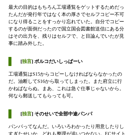
最大の目的はもちろん工場通覧をゲットするためだっ
たんだが発行年ではなく本の厚さでセルフコピー不可
になり得ることをすっかり忘れていた。自分でコピー
するのが面倒だったので国立国会図書館送信にある分
はその出力を、残りはセルフで、と目論んでいたが見
事に踏み外した。
[
独言
] ポルコだいしっぱーい
工場通覧はS15からコピーしなければならなかったの
だ。油断してS16から取ってしまった。また府立に行
かねばならぬ。まあ、これは急ぐ仕事じゃないから。
何なら郵送してもらっても可。
[
独言
] そのせいで全部中途パンパ
パンパってなんだ。いろいろわかったり用意したりし
すぎたせいか、どれも整理が追いつかない。ECサイト