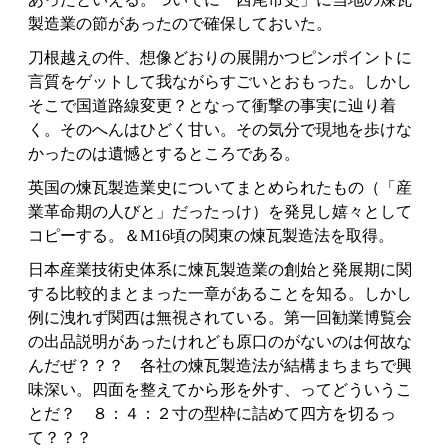
製造業の節があったので確保しておいた。
刀根越えの件、想像どおりの展開かつピンポイントに
言質をゲットして我ながらすごいとおもった。しかし
そこで国道路線変更？となって衝撃の事実に辿り着
く。そのへんはひどく甘い。その気分で現地を歩けな
かったのは遺憾とするところである。
英国の煉瓦製造業史についてまとめられたもの（「産
業革命期の人びと」だったっけ）を発見し嬉々として
コピーする。＆M16頃の関東の煉瓦製造法を取得。
日本産業技術史体系に煉瓦製造業の創始と発展期に関
する比較的まとまった一章があることを知る。しかし
例に洩れず関西は無視されている。第一回勧業博覧会
の出品説明があったけれども原口のがないのは何故な
んだぜ？？？ 各社の煉瓦製造法が結構まちまちで興
味深い。四面を整えてから形を外す、ってどういうこ
とだ？ ８：４：２寸の型枠に詰めて四方を切るっ
て？？？