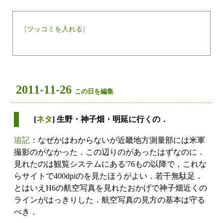
[
ツッコミを入れる
]
2011-11-26
この日を編集
[
ネタ
] 生野・神子畑・明延に行くの．
追記
：なぜかはわからないが近畿地方測量部には米軍
撮影のがなかった．この辺りのがあったはずなのに．
見れたのは観覧システムにある'76もの以降で，これな
らサイトで400dpiのを見たほうがよい．若干無駄足．
とはいえH6の航空写真を見れたおかげで神子畑近くの
ラインがはっきりした．航空写真の見方の基本は守る
べき．