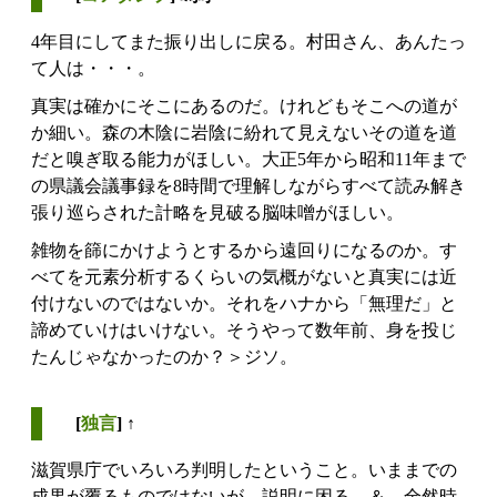
4年目にしてまた振り出しに戻る。村田さん、あんたっ
て人は・・・。
真実は確かにそこにあるのだ。けれどもそこへの道が
か細い。森の木陰に岩陰に紛れて見えないその道を道
だと嗅ぎ取る能力がほしい。大正5年から昭和11年まで
の県議会議事録を8時間で理解しながらすべて読み解き
張り巡らされた計略を見破る脳味噌がほしい。
雑物を篩にかけようとするから遠回りになるのか。す
べてを元素分析するくらいの気概がないと真実には近
付けないのではないか。それをハナから「無理だ」と
諦めていけはいけない。そうやって数年前、身を投じ
たんじゃなかったのか？＞ジソ。
[
独言
] ↑
滋賀県庁でいろいろ判明したということ。いままでの
成果が覆るものではないが、説明に困る。＆、全然時