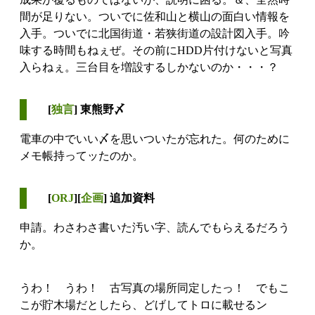
間が足りない。ついでに佐和山と横山の面白い情報を
入手。ついでに北国街道・若狭街道の設計図入手。吟
味する時間もねぇぜ。その前にHDD片付けないと写真
入らねぇ。三台目を増設するしかないのか・・・？
[
独言
] 東熊野〆
電車の中でいい〆を思いついたが忘れた。何のために
メモ帳持ってッたのか。
[
ORJ
][
企画
] 追加資料
申請。わさわさ書いた汚い字、読んでもらえるだろう
か。
うわ！ うわ！ 古写真の場所同定したっ！ でもこ
こが貯木場だとしたら、どげしてトロに載せるン