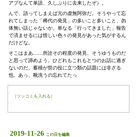
アブなんて単語、久しぶりに去来したぞ）。
んで、語ってしまえば元の虚無阿弥だ。そうやって忘
れてしまった「稀代の発見」の多いこと多いこと、勿
体無い話じゃないか。単なる「行ってきました」報告
で済ませるには惜しい色々の発見があった気がするん
だけどな。
そこはまあ……所詮その程度の発見、そうゆうものだ
と思って諦めよう。ひどれもこれもとつのお話に過ぎ
ないのだ。蓄積が世の役に立つ類の話題には非ざる
也。あっ、靴洗うの忘れてたっ
[
ツッコミを入れる
]
2019-11-26
この日を編集