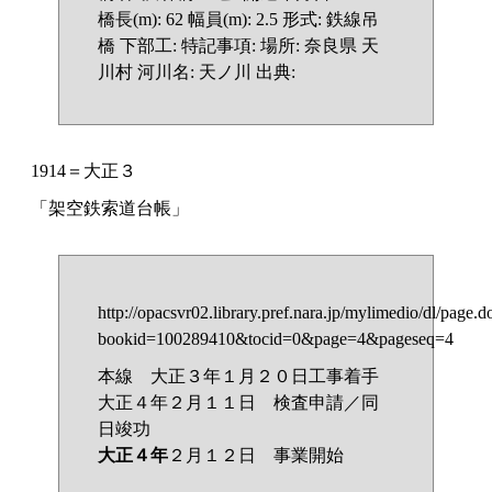
橋長(m): 62 幅員(m): 2.5 形式: 鉄線吊
橋 下部工: 特記事項: 場所: 奈良県 天
川村 河川名: 天ノ川 出典:
1914＝大正３
「架空鉄索道台帳」
http://opacsvr02.library.pref.nara.jp/mylimedio/dl/page.d
bookid=100289410&tocid=0&page=4&pageseq=4
本線 大正３年１月２０日工事着手
大正４年２月１１日 検査申請／同
日竣功
大正４年
２月１２日 事業開始