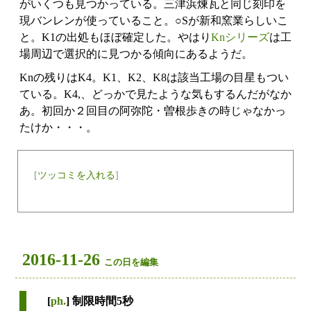
がいくつも見つかっている。三津浜煉瓦と同じ刻印を
現バンレンが使っていること。○Sが新和窯業らしいこ
と。K1の出処もほぼ確定した。やはり
Knシリーズ
は工
場周辺で選択的に見つかる傾向にあるようだ。
Knの残りはK4。K1、K2、K8は該当工場の目星もつい
ている。K4,、どっかで見たような気もするんだがなか
あ。初回か２回目の阿弥陀・曽根歩きの時じゃなかっ
たけか・・・。
[
ツッコミを入れる
]
2016-11-26
この日を編集
[
ph.
] 制限時間5秒