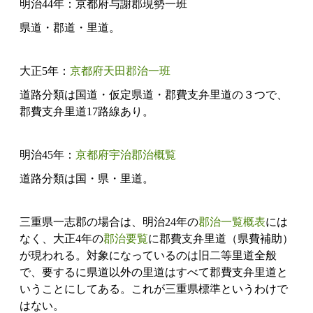
明治44年：京都府与謝郡現勢一班
県道・郡道・里道。
大正5年：
京都府天田郡治一班
道路分類は国道・仮定県道・郡費支弁里道の３つで、
郡費支弁里道17路線あり。
明治45年：
京都府宇治郡治概覧
道路分類は国・県・里道。
三重県一志郡の場合は、明治24年の
郡治一覧概表
には
なく、大正4年の
郡治要覧
に郡費支弁里道（県費補助）
が現われる。対象になっているのは旧二等里道全般
で、要するに県道以外の里道はすべて郡費支弁里道と
いうことにしてある。これが三重県標準というわけで
はない。