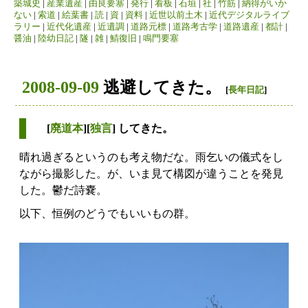
築城史
|
産業遺産
|
由良要塞
|
発行
|
看板
|
石垣
|
社
|
竹筋
|
納得がいか
ない
|
索道
|
絵葉書
|
読
|
資
|
資料
|
近世以前土木
|
近代デジタルライブ
ラリー
|
近代化遺産
|
近遺調
|
道路元標
|
道路考古学
|
道路遺産
|
都計
|
醤油
|
陸幼日記
|
隧
|
雑
|
鯖復旧
|
鳴門要塞
2008-09-09
逃避してきた。
[
長年日記
]
[
廃道本
][
独言
] してきた。
晴れ過ぎるというのも考え物だな。雨乞いの儀式をし
ながら撮影した。が、いま見て構図が違うことを発見
した。鬱だ詩嚢。
以下、恒例のどうでもいいもの群。