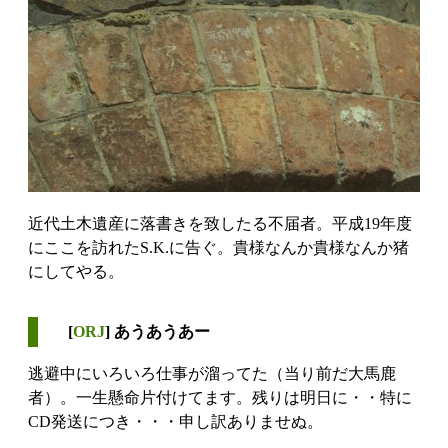
近代土木遺産に落書きを致したる不届者。平成19年度
にここを訪れたS.K.に告ぐ。貴様なんか貴様なんか猪
にしてやる。
[
ORJ
] あうあうあー
逃避中にいろいろ仕事が溜ってた（当り前だ大馬鹿
者）。一生懸命片付けてます。残りは明日に・・特に
CD発送につき・・・申し訳ありませぬ。