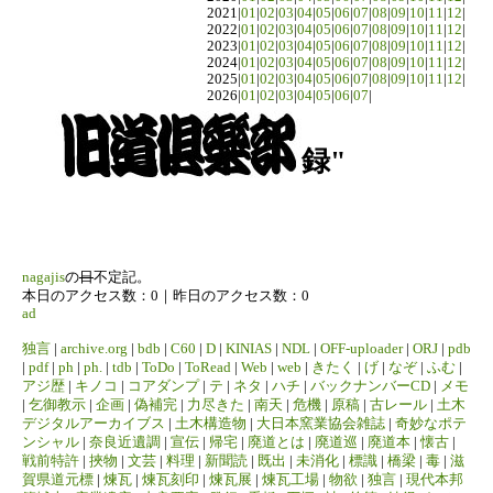
2021|
01
|
02
|
03
|
04
|
05
|
06
|
07
|
08
|
09
|
10
|
11
|
12
|
2022|
01
|
02
|
03
|
04
|
05
|
06
|
07
|
08
|
09
|
10
|
11
|
12
|
2023|
01
|
02
|
03
|
04
|
05
|
06
|
07
|
08
|
09
|
10
|
11
|
12
|
2024|
01
|
02
|
03
|
04
|
05
|
06
|
07
|
08
|
09
|
10
|
11
|
12
|
2025|
01
|
02
|
03
|
04
|
05
|
06
|
07
|
08
|
09
|
10
|
11
|
12
|
2026|
01
|
02
|
03
|
04
|
05
|
06
|
07
|
録"
nagajis
の
日
不定記。
本日のアクセス数：0｜昨日のアクセス数：0
ad
独言
|
archive.org
|
bdb
|
C60
|
D
|
KINIAS
|
NDL
|
OFF-uploader
|
ORJ
|
pdb
|
pdf
|
ph
|
ph.
|
tdb
|
ToDo
|
ToRead
|
Web
|
web
|
きたく
|
げ
|
なぞ
|
ふむ
|
アジ歴
|
キノコ
|
コアダンプ
|
テ
|
ネタ
|
ハチ
|
バックナンバーCD
|
メモ
|
乞御教示
|
企画
|
偽補完
|
力尽きた
|
南天
|
危機
|
原稿
|
古レール
|
土木
デジタルアーカイブス
|
土木構造物
|
大日本窯業協会雑誌
|
奇妙なポテ
ンシャル
|
奈良近遺調
|
宣伝
|
帰宅
|
廃道とは
|
廃道巡
|
廃道本
|
懐古
|
戦前特許
|
挾物
|
文芸
|
料理
|
新聞読
|
既出
|
未消化
|
標識
|
橋梁
|
毒
|
滋
賀県道元標
|
煉瓦
|
煉瓦刻印
|
煉瓦展
|
煉瓦工場
|
物欲
|
独言
|
現代本邦