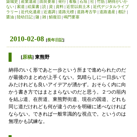
築城史
|
産業遺産
|
由良要塞
|
発行
|
看板
|
石垣
|
社
|
竹筋
|
納得がいか
ない
|
索道
|
絵葉書
|
読
|
資
|
資料
|
近世以前土木
|
近代デジタルライブ
ラリー
|
近代化遺産
|
近遺調
|
道路元標
|
道路考古学
|
道路遺産
|
都計
|
醤油
|
陸幼日記
|
隧
|
雑
|
鯖復旧
|
鳴門要塞
2010-02-08
[
長年日記
]
[
原稿
] 東熊野
納得のいく形であと一歩という所まで進められたのだ
が最後のまとめが上手くない。気晴らしに一日歩いて
みたけれども良いアイデアが湧かず。おそらく内に向
かう書き方ではまとまらないのだと思う。２つの垣内
を結ぶ道、在所道、東熊野街道、現在の国道、どれも
同じ道だけれども何が違うのかを明確に述べなければ
ならない。できれば一般常識的な視点で。というのは
無理かも試練な。