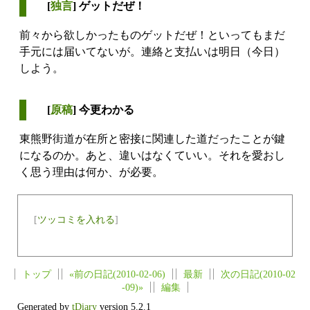
[
独言
] ゲットだぜ！
前々から欲しかったものゲットだぜ！といってもまだ
手元には届いてないが。連絡と支払いは明日（今日）
しよう。
[
原稿
] 今更わかる
東熊野街道が在所と密接に関連した道だったことが鍵
になるのか。あと、違いはなくていい。それを愛おし
く思う理由は何か、が必要。
[
ツッコミを入れる
]
トップ
«前の日記(2010-02-06)
最新
次の日記(2010-02
-09)»
編集
Generated by
tDiary
version 5.2.1