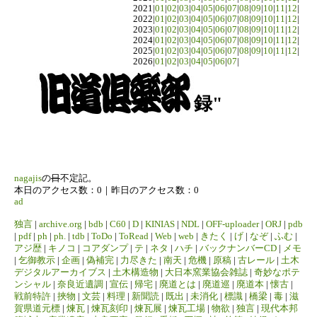
2021|
01
|
02
|
03
|
04
|
05
|
06
|
07
|
08
|
09
|
10
|
11
|
12
|
2022|
01
|
02
|
03
|
04
|
05
|
06
|
07
|
08
|
09
|
10
|
11
|
12
|
2023|
01
|
02
|
03
|
04
|
05
|
06
|
07
|
08
|
09
|
10
|
11
|
12
|
2024|
01
|
02
|
03
|
04
|
05
|
06
|
07
|
08
|
09
|
10
|
11
|
12
|
2025|
01
|
02
|
03
|
04
|
05
|
06
|
07
|
08
|
09
|
10
|
11
|
12
|
2026|
01
|
02
|
03
|
04
|
05
|
06
|
07
|
録"
nagajis
の
日
不定記。
本日のアクセス数：0｜昨日のアクセス数：0
ad
独言
|
archive.org
|
bdb
|
C60
|
D
|
KINIAS
|
NDL
|
OFF-uploader
|
ORJ
|
pdb
|
pdf
|
ph
|
ph.
|
tdb
|
ToDo
|
ToRead
|
Web
|
web
|
きたく
|
げ
|
なぞ
|
ふむ
|
アジ歴
|
キノコ
|
コアダンプ
|
テ
|
ネタ
|
ハチ
|
バックナンバーCD
|
メモ
|
乞御教示
|
企画
|
偽補完
|
力尽きた
|
南天
|
危機
|
原稿
|
古レール
|
土木
デジタルアーカイブス
|
土木構造物
|
大日本窯業協会雑誌
|
奇妙なポテ
ンシャル
|
奈良近遺調
|
宣伝
|
帰宅
|
廃道とは
|
廃道巡
|
廃道本
|
懐古
|
戦前特許
|
挾物
|
文芸
|
料理
|
新聞読
|
既出
|
未消化
|
標識
|
橋梁
|
毒
|
滋
賀県道元標
|
煉瓦
|
煉瓦刻印
|
煉瓦展
|
煉瓦工場
|
物欲
|
独言
|
現代本邦