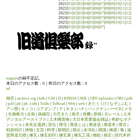
2021|
01
|
02
|
03
|
04
|
05
|
06
|
07
|
08
|
09
|
10
|
11
|
12
|
2022|
01
|
02
|
03
|
04
|
05
|
06
|
07
|
08
|
09
|
10
|
11
|
12
|
2023|
01
|
02
|
03
|
04
|
05
|
06
|
07
|
08
|
09
|
10
|
11
|
12
|
2024|
01
|
02
|
03
|
04
|
05
|
06
|
07
|
08
|
09
|
10
|
11
|
12
|
2025|
01
|
02
|
03
|
04
|
05
|
06
|
07
|
08
|
09
|
10
|
11
|
12
|
2026|
01
|
02
|
03
|
04
|
05
|
06
|
07
|
録"
nagajis
の
日
不定記。
本日のアクセス数：0｜昨日のアクセス数：0
ad
独言
|
archive.org
|
bdb
|
C60
|
D
|
KINIAS
|
NDL
|
OFF-uploader
|
ORJ
|
pdb
|
pdf
|
ph
|
ph.
|
tdb
|
ToDo
|
ToRead
|
Web
|
web
|
きたく
|
げ
|
なぞ
|
ふむ
|
アジ歴
|
キノコ
|
コアダンプ
|
テ
|
ネタ
|
ハチ
|
バックナンバーCD
|
メモ
|
乞御教示
|
企画
|
偽補完
|
力尽きた
|
南天
|
危機
|
原稿
|
古レール
|
土木
デジタルアーカイブス
|
土木構造物
|
大日本窯業協会雑誌
|
奇妙なポテ
ンシャル
|
奈良近遺調
|
宣伝
|
帰宅
|
廃道とは
|
廃道巡
|
廃道本
|
懐古
|
戦前特許
|
挾物
|
文芸
|
料理
|
新聞読
|
既出
|
未消化
|
標識
|
橋梁
|
毒
|
滋
賀県道元標
|
煉瓦
|
煉瓦刻印
|
煉瓦展
|
煉瓦工場
|
物欲
|
独言
|
現代本邦