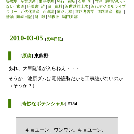
築城史
|
産業遺産
|
由良要塞
|
発行
|
看板
|
石垣
|
社
|
竹筋
|
納得がいか
ない
|
索道
|
絵葉書
|
読
|
資
|
資料
|
近世以前土木
|
近代デジタルライブ
ラリー
|
近代化遺産
|
近遺調
|
道路元標
|
道路考古学
|
道路遺産
|
都計
|
醤油
|
陸幼日記
|
隧
|
雑
|
鯖復旧
|
鳴門要塞
2010-03-05
[
長年日記
]
[
原稿
] 東熊野
あれ、大里隧道が入らねえ・・・
そうか、池原ダムは電発謹製だから工事誌がないのか
（そうか？）
[
奇妙なポテンシャル
] #154
キョユーン、ワンワン。キョユーン、