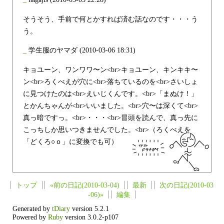
そうそう、手前で何とかすれば済む話なのです・・・う
う。
_
学生服のヤマダ
(2010-03-06 18:31)
キョユーン、ワンワワ〜ン<br>キョユーン、キンキキ〜
ン<br>ろくべえが穴に<br>落ちているのを<br>さいしょ
に見つけたのは<br>えいじくんです。<br>「まぬけ！」
とかんちゃんが<br>いいました。<br>穴〜は深くて<br>
真っ暗ですっ。<br>・・・<br>冒頭を読んで、真っ先に
こっちしか思いつきませんでした。<br>（ろくべえを
「どくろ○ｏ」に変換でも可）
トップ
«前の日記(2010-03-04)
最新
次の日記(2010-03
-06)»
編集
Generated by
tDiary
version 5.2.1
Powered by
Ruby
version 3.0.2-p107