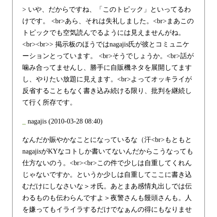
> いや、だからですね、「このトピック」といってるわ
けです。 <br>あら、それは失礼しました。<br>まあこの
トピックでも空気読んでるようには見えませんがね。
<br><br>> 掲示板のほうではnagajis氏が彼とコミュニケ
ーションとっています。 <br>そうでしょうか。<br>話が
噛み合ってませんし、勝手に自販機ネタを展開してます
し、やりたい放題に見えます。<br>よってオッキライが
反省することもなく書き込み続ける限り、批判を継続し
て行く所存です。
_
nagajis
(2010-03-28 08:40)
なんだか賑やかなことになっているな（汗<br>もともと
nagajisがKYなコトしか書いてないんだからこうなっても
仕方ないのう。<br><br>この件で少しは自重してくれん
じゃないですか。というか少しは自重してここに書き込
むだけにしなさいな＞オ氏。あとまあ感情丸出しでは伝
わるものも伝わらんですよ＞夜警さんも饅頭さんも。人
を嫌ってもイライラするだけでなぁんの得にもなりませ