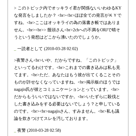
> このトピック内でオッキライ君が関係ないいわゆるKY
な発言をしましたか？ <br><br>ほぼ全ての発言がＫＹで
すね。<br>ここはオッキライの為の落書き帳ではありま
せん。<br><br>> 饅頭さん<br>2chへの不満をORJで晴そ
うという発想はどこから沸いたのでしょうか。
_
一読者として
(2010-03-28 02:02)
>夜警さん<br>いや、だからですね、「このトピック」
といってるわけです。<br>これまでの書き込みは私も見
てます。<br>ただ、あなたはもう彼が出てくることその
ものが許せなくなっていますね。<br>掲示板のほうでは
nagajis氏が彼とコミュニケーションとっています。<br>
だからもういいではないですか。<br>いたずらに殺伐と
した書き込みをする必要はないでしょう？と申している
のです。<br><br>nagajisさん、すみません。<br>私も議
論を炊きつけてスレを汚しております。
_
夜警
(2010-03-28 02:58)