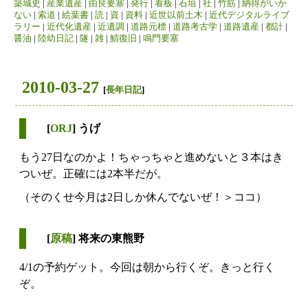
築城史
|
産業遺産
|
由良要塞
|
発行
|
看板
|
石垣
|
社
|
竹筋
|
納得がいか
ない
|
索道
|
絵葉書
|
読
|
資
|
資料
|
近世以前土木
|
近代デジタルライブ
ラリー
|
近代化遺産
|
近遺調
|
道路元標
|
道路考古学
|
道路遺産
|
都計
|
醤油
|
陸幼日記
|
隧
|
雑
|
鯖復旧
|
鳴門要塞
2010-03-27
[
長年日記
]
[
ORJ
] うげ
もう27日なのかよ！ちゃっちゃと進めないと３本はき
ついぜ。正確には2本半だが。
（そのくせ今月は2日しか休んでないぜ！＞ココ）
[
原稿
] 将来の東熊野
4/1の予約ゲット。今回は朝から行くぞ。きっと行く
ぞ。