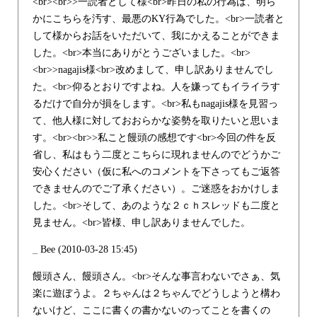
<br><br>>一読者として様<br>昨日の私の行為は、明ら
かにこちらを汚す、最悪のKY行為でした。<br>一読者と
して様からお話をいただいて、我にかえることができま
した。<br>本当にありがとうございました。<br>
<br>>nagajis様<br>改めまして、申し訳ありませんでし
た。<br>仰るとおりですよね。人を嫌ってもイライラす
るだけで自分が損をします。<br>私もnagajis様を見習っ
て、他人様に対しておおらかな姿勢を取りたいと思いま
す。<br><br>>私こと饅頭の感想です<br>今回の件を反
省し、私はもう二度とこちらに現れませんのでどうかご
安心ください（仮に私へのコメントを下さってもご返答
できませんのでご了承ください）。ご迷惑をおかけしま
した。<br>そして、あのような２ｃｈスレッドも二度と
見ません。<br>皆様、申し訳ありませんでした。
_
Bee
(2010-03-28 15:45)
饅頭さん、饅頭さん。<br>そんな事言わないでさぁ、気
楽に遊ぼうよ。２ちゃんは２ちゃんでどうしようと構わ
ないけど、ここに書くの書かないのってことを書くの