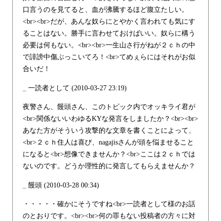
口言うのを見てると、血が沸騰するほど腹立たしい。
<br><br>だが、あんな奴らにとやかく言われても気にす
ることはない。勝手に言わせておけばいい。奴らに構う
必要は何もない。<br><br>一生山さ行がねが２ｃｈの中
で誹謗中傷ぶっこいてろ！<br>てめぇらにはそれがお似
合いだ！
_
一読者として
(2010-03-27 23:19)
夜警さん、饅頭さん、このトピック内でオッキライ君が
<br>関係ないいわゆるKYな発言をしましたか？<br><br>
あなた方がそういう攻撃的な文章を書くことによって、
<br>２ｃｈ住人は喜び、nagajisさんが頭を悩ませること
になると<br>想像できませんか？<br>ここは２ｃｈでは
ないのです。どうか理性的に発言してもらえませんか？
_
饅頭
(2010-03-28 00:34)
・・・・・確かにそうですね<br>一読者として様のお話
のとおりです。<br><br>何の罪もない投稿者の方々に対