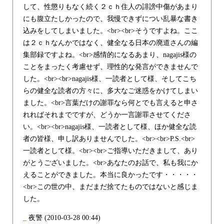
して、性懲りもなく続く２ｃｈ住人の誹謗中傷があまり
にも腹立たしかったので、我慢できずについ乱暴な書き
込みをしてしまいました。<br><br>そうですよね。ここ
は２ｃｈなんかではなく、健全なる日本の廃道さんの編
集部録ですよね。<br>感情的になるあまり、nagajis様の
ことをまったく考慮せず、理性的な発言ができませんで
した。<br><br>nagajis様、一読者として様、そしてこち
らの健全な読者の方々に、多大なご迷惑をかけてしまい
ました。<br>言葉だけの謝罪なら何とでも言えると申さ
れればそれまでですが、どうか一言謝罪させてくださ
い。<br><br>nagajis様、一読者として様、ほか健全な読
者の皆様、申し訳ありませんでした。<br><br>P.S.<br>
一読者として様。<br><br>ご指導いただきまして、あり
がとうございました。<br>あなたのお話で、私も我にか
えることができました。本当に良かったです・・・・・
<br>この世の中、まだまだ捨てたものではないと感じま
した。
_
夜警
(2010-03-28 00:44)