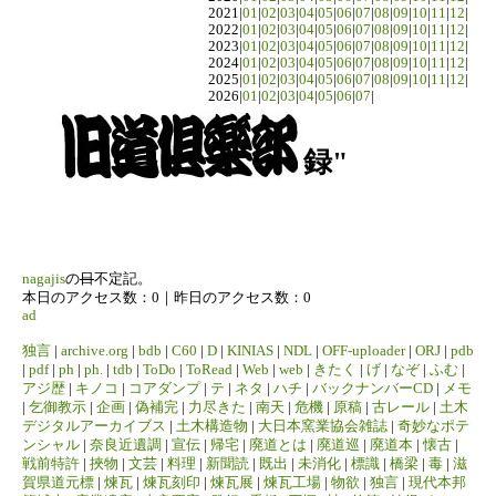
2021|
01
|
02
|
03
|
04
|
05
|
06
|
07
|
08
|
09
|
10
|
11
|
12
|
2022|
01
|
02
|
03
|
04
|
05
|
06
|
07
|
08
|
09
|
10
|
11
|
12
|
2023|
01
|
02
|
03
|
04
|
05
|
06
|
07
|
08
|
09
|
10
|
11
|
12
|
2024|
01
|
02
|
03
|
04
|
05
|
06
|
07
|
08
|
09
|
10
|
11
|
12
|
2025|
01
|
02
|
03
|
04
|
05
|
06
|
07
|
08
|
09
|
10
|
11
|
12
|
2026|
01
|
02
|
03
|
04
|
05
|
06
|
07
|
録"
nagajis
の
日
不定記。
本日のアクセス数：0｜昨日のアクセス数：0
ad
独言
|
archive.org
|
bdb
|
C60
|
D
|
KINIAS
|
NDL
|
OFF-uploader
|
ORJ
|
pdb
|
pdf
|
ph
|
ph.
|
tdb
|
ToDo
|
ToRead
|
Web
|
web
|
きたく
|
げ
|
なぞ
|
ふむ
|
アジ歴
|
キノコ
|
コアダンプ
|
テ
|
ネタ
|
ハチ
|
バックナンバーCD
|
メモ
|
乞御教示
|
企画
|
偽補完
|
力尽きた
|
南天
|
危機
|
原稿
|
古レール
|
土木
デジタルアーカイブス
|
土木構造物
|
大日本窯業協会雑誌
|
奇妙なポテ
ンシャル
|
奈良近遺調
|
宣伝
|
帰宅
|
廃道とは
|
廃道巡
|
廃道本
|
懐古
|
戦前特許
|
挾物
|
文芸
|
料理
|
新聞読
|
既出
|
未消化
|
標識
|
橋梁
|
毒
|
滋
賀県道元標
|
煉瓦
|
煉瓦刻印
|
煉瓦展
|
煉瓦工場
|
物欲
|
独言
|
現代本邦