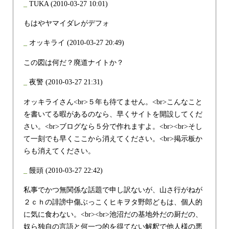
_
TUKA
(2010-03-27 10:01)
もはやヤマイダレがデフォ
_
オッキライ
(2010-03-27 20:49)
この図は何だ？廃道ナイトか？
_
夜警
(2010-03-27 21:31)
オッキライさん<br>５年も待てません。<br>こんなこと
を書いてる暇があるのなら、早くサイトを開設してくだ
さい。<br>ブログなら５分で作れますよ。<br><br>そし
て一刻でも早くここから消えてください。<br>掲示板か
らも消えてください。
_
饅頭
(2010-03-27 22:42)
私事でかつ無関係な話題で申し訳ないが、山さ行がねが
２ｃｈの誹謗中傷ぶっこくヒキヲタ野郎どもは、個人的
に気に食わない。<br><br>池沼だの基地外だの厨だの、
奴ら独自の言語と何一つ的を得てない解釈で他人様の悪