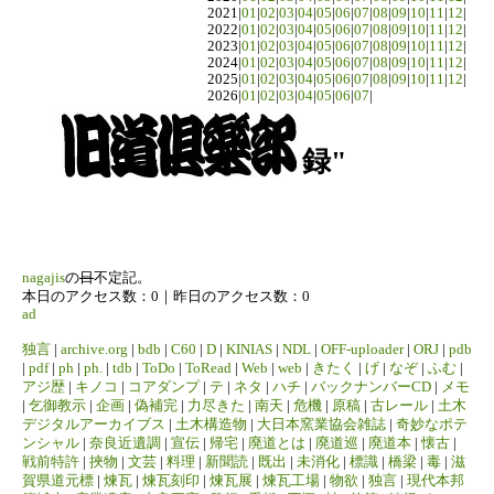
2021|
01
|
02
|
03
|
04
|
05
|
06
|
07
|
08
|
09
|
10
|
11
|
12
|
2022|
01
|
02
|
03
|
04
|
05
|
06
|
07
|
08
|
09
|
10
|
11
|
12
|
2023|
01
|
02
|
03
|
04
|
05
|
06
|
07
|
08
|
09
|
10
|
11
|
12
|
2024|
01
|
02
|
03
|
04
|
05
|
06
|
07
|
08
|
09
|
10
|
11
|
12
|
2025|
01
|
02
|
03
|
04
|
05
|
06
|
07
|
08
|
09
|
10
|
11
|
12
|
2026|
01
|
02
|
03
|
04
|
05
|
06
|
07
|
録"
nagajis
の
日
不定記。
本日のアクセス数：0｜昨日のアクセス数：0
ad
独言
|
archive.org
|
bdb
|
C60
|
D
|
KINIAS
|
NDL
|
OFF-uploader
|
ORJ
|
pdb
|
pdf
|
ph
|
ph.
|
tdb
|
ToDo
|
ToRead
|
Web
|
web
|
きたく
|
げ
|
なぞ
|
ふむ
|
アジ歴
|
キノコ
|
コアダンプ
|
テ
|
ネタ
|
ハチ
|
バックナンバーCD
|
メモ
|
乞御教示
|
企画
|
偽補完
|
力尽きた
|
南天
|
危機
|
原稿
|
古レール
|
土木
デジタルアーカイブス
|
土木構造物
|
大日本窯業協会雑誌
|
奇妙なポテ
ンシャル
|
奈良近遺調
|
宣伝
|
帰宅
|
廃道とは
|
廃道巡
|
廃道本
|
懐古
|
戦前特許
|
挾物
|
文芸
|
料理
|
新聞読
|
既出
|
未消化
|
標識
|
橋梁
|
毒
|
滋
賀県道元標
|
煉瓦
|
煉瓦刻印
|
煉瓦展
|
煉瓦工場
|
物欲
|
独言
|
現代本邦