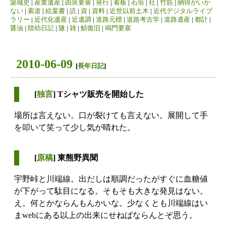
築城史
|
産業遺産
|
由良要塞
|
発行
|
看板
|
石垣
|
社
|
竹筋
|
納得がいか
ない
|
索道
|
絵葉書
|
読
|
資
|
資料
|
近世以前土木
|
近代デジタルライブ
ラリー
|
近代化遺産
|
近遺調
|
道路元標
|
道路考古学
|
道路遺産
|
都計
|
醤油
|
陸幼日記
|
隧
|
雑
|
鯖復旧
|
鳴門要塞
2010-06-09
[
長年日記
]
[
独言
] Tシャツ販売を開始した
場所は言えない。口が裂けても言えない。展開して手
を叩いて笑って少し気が晴れた。
[
原稿
] 東熊野異聞
宇野峠と川端線。出だしは順調だったがすぐに血糖値
が下がって駄目になる。そもそも大きな発見はない。
え。何とかならんもんかいな。少なくとも川端線はい
まwebにある以上の出来にせねばならんとぞ思う。