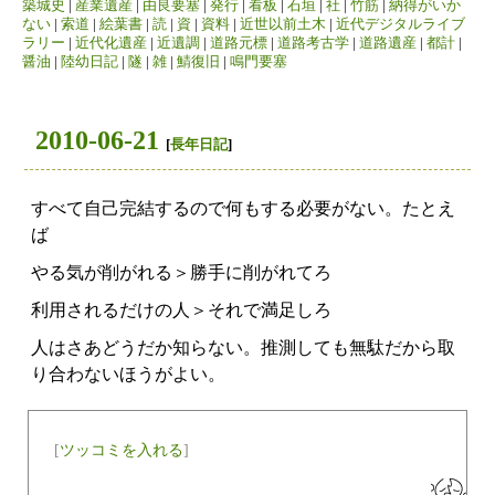
築城史
|
産業遺産
|
由良要塞
|
発行
|
看板
|
石垣
|
社
|
竹筋
|
納得がいか
ない
|
索道
|
絵葉書
|
読
|
資
|
資料
|
近世以前土木
|
近代デジタルライブ
ラリー
|
近代化遺産
|
近遺調
|
道路元標
|
道路考古学
|
道路遺産
|
都計
|
醤油
|
陸幼日記
|
隧
|
雑
|
鯖復旧
|
鳴門要塞
2010-06-21
[
長年日記
]
すべて自己完結するので何もする必要がない。たとえ
ば
やる気が削がれる＞勝手に削がれてろ
利用されるだけの人＞それで満足しろ
人はさあどうだか知らない。推測しても無駄だから取
り合わないほうがよい。
[
ツッコミを入れる
]