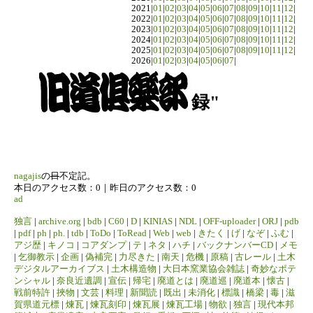
2021|
01
|
02
|
03
|
04
|
05
|
06
|
07
|
08
|
09
|
10
|
11
|
12
|
2022|
01
|
02
|
03
|
04
|
05
|
06
|
07
|
08
|
09
|
10
|
11
|
12
|
2023|
01
|
02
|
03
|
04
|
05
|
06
|
07
|
08
|
09
|
10
|
11
|
12
|
2024|
01
|
02
|
03
|
04
|
05
|
06
|
07
|
08
|
09
|
10
|
11
|
12
|
2025|
01
|
02
|
03
|
04
|
05
|
06
|
07
|
08
|
09
|
10
|
11
|
12
|
2026|
01
|
02
|
03
|
04
|
05
|
06
|
07
|
録"
nagajis
の
日
不定記。
本日のアクセス数：0｜昨日のアクセス数：0
ad
独言
|
archive.org
|
bdb
|
C60
|
D
|
KINIAS
|
NDL
|
OFF-uploader
|
ORJ
|
pdb
|
pdf
|
ph
|
ph.
|
tdb
|
ToDo
|
ToRead
|
Web
|
web
|
きたく
|
げ
|
なぞ
|
ふむ
|
アジ歴
|
キノコ
|
コアダンプ
|
テ
|
ネタ
|
ハチ
|
バックナンバーCD
|
メモ
|
乞御教示
|
企画
|
偽補完
|
力尽きた
|
南天
|
危機
|
原稿
|
古レール
|
土木
デジタルアーカイブス
|
土木構造物
|
大日本窯業協会雑誌
|
奇妙なポテ
ンシャル
|
奈良近遺調
|
宣伝
|
帰宅
|
廃道とは
|
廃道巡
|
廃道本
|
懐古
|
戦前特許
|
挾物
|
文芸
|
料理
|
新聞読
|
既出
|
未消化
|
標識
|
橋梁
|
毒
|
滋
賀県道元標
|
煉瓦
|
煉瓦刻印
|
煉瓦展
|
煉瓦工場
|
物欲
|
独言
|
現代本邦