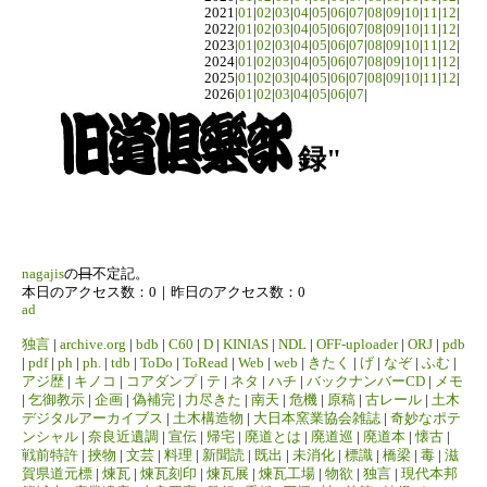
2021|
01
|
02
|
03
|
04
|
05
|
06
|
07
|
08
|
09
|
10
|
11
|
12
|
2022|
01
|
02
|
03
|
04
|
05
|
06
|
07
|
08
|
09
|
10
|
11
|
12
|
2023|
01
|
02
|
03
|
04
|
05
|
06
|
07
|
08
|
09
|
10
|
11
|
12
|
2024|
01
|
02
|
03
|
04
|
05
|
06
|
07
|
08
|
09
|
10
|
11
|
12
|
2025|
01
|
02
|
03
|
04
|
05
|
06
|
07
|
08
|
09
|
10
|
11
|
12
|
2026|
01
|
02
|
03
|
04
|
05
|
06
|
07
|
録"
nagajis
の
日
不定記。
本日のアクセス数：0｜昨日のアクセス数：0
ad
独言
|
archive.org
|
bdb
|
C60
|
D
|
KINIAS
|
NDL
|
OFF-uploader
|
ORJ
|
pdb
|
pdf
|
ph
|
ph.
|
tdb
|
ToDo
|
ToRead
|
Web
|
web
|
きたく
|
げ
|
なぞ
|
ふむ
|
アジ歴
|
キノコ
|
コアダンプ
|
テ
|
ネタ
|
ハチ
|
バックナンバーCD
|
メモ
|
乞御教示
|
企画
|
偽補完
|
力尽きた
|
南天
|
危機
|
原稿
|
古レール
|
土木
デジタルアーカイブス
|
土木構造物
|
大日本窯業協会雑誌
|
奇妙なポテ
ンシャル
|
奈良近遺調
|
宣伝
|
帰宅
|
廃道とは
|
廃道巡
|
廃道本
|
懐古
|
戦前特許
|
挾物
|
文芸
|
料理
|
新聞読
|
既出
|
未消化
|
標識
|
橋梁
|
毒
|
滋
賀県道元標
|
煉瓦
|
煉瓦刻印
|
煉瓦展
|
煉瓦工場
|
物欲
|
独言
|
現代本邦