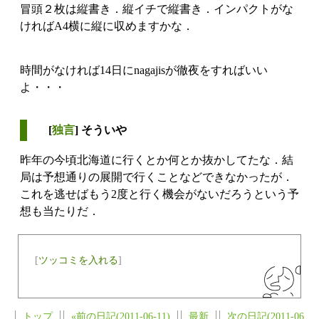
冒頭２枚は縦書き．縦イチで縦書き．インパクトがな
ければA4横に縦に収めますかな．
時間がなければ14日にnagajisが徹夜をすればいい
よ・・・
[
独言
] そういや
昨年の今頃北海道に行くとか何とか抜かしてたな．結
局は予想通りの展開で行くことなどできなかったが．
これを逃せばもう2度と行く機会がないだろうという予
想も当たりだ．
[
ツッコミを入れる
]
トップ
«前の日記(2011-06-11)
最新
次の日記(2011-06