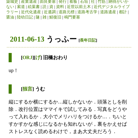
築城史
|
産業遺産
|
由良要塞
|
発行
|
看板
|
石垣
|
社
|
竹筋
|
納得がいか
ない
|
索道
|
絵葉書
|
読
|
資
|
資料
|
近世以前土木
|
近代デジタルライブ
ラリー
|
近代化遺産
|
近遺調
|
道路元標
|
道路考古学
|
道路遺産
|
都計
|
醤油
|
陸幼日記
|
隧
|
雑
|
鯖復旧
|
鳴門要塞
2011-06-13
うっふー
[
長年日記
]
[
ORJ
][
げ
] 旧橋おわり
up！
[
独言
] うむ
縦にするか横にするか…縦しかないか．頭落としを削
除．改行位置はママイキで試してみる．写真をどうや
って入れるか．大小でメリハリをつけるか…．ちいと
すかすかな感じになるかも知れないが，裏をかえせば
ストレスなく読めるわけで，まあ大丈夫だろう．