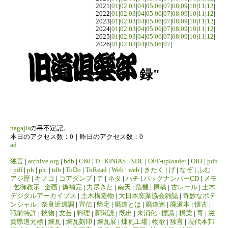
2021|
01
|
02
|
03
|
04
|
05
|
06
|
07
|
08
|
09
|
10
|
11
|
12
|
2022|
01
|
02
|
03
|
04
|
05
|
06
|
07
|
08
|
09
|
10
|
11
|
12
|
2023|
01
|
02
|
03
|
04
|
05
|
06
|
07
|
08
|
09
|
10
|
11
|
12
|
2024|
01
|
02
|
03
|
04
|
05
|
06
|
07
|
08
|
09
|
10
|
11
|
12
|
2025|
01
|
02
|
03
|
04
|
05
|
06
|
07
|
08
|
09
|
10
|
11
|
12
|
2026|
01
|
02
|
03
|
04
|
05
|
06
|
07
|
録"
nagajis
の
日
不定記。
本日のアクセス数：0｜昨日のアクセス数：0
ad
独言
|
archive.org
|
bdb
|
C60
|
D
|
KINIAS
|
NDL
|
OFF-uploader
|
ORJ
|
pdb
|
pdf
|
ph
|
ph.
|
tdb
|
ToDo
|
ToRead
|
Web
|
web
|
きたく
|
げ
|
なぞ
|
ふむ
|
アジ歴
|
キノコ
|
コアダンプ
|
テ
|
ネタ
|
ハチ
|
バックナンバーCD
|
メモ
|
乞御教示
|
企画
|
偽補完
|
力尽きた
|
南天
|
危機
|
原稿
|
古レール
|
土木
デジタルアーカイブス
|
土木構造物
|
大日本窯業協会雑誌
|
奇妙なポテ
ンシャル
|
奈良近遺調
|
宣伝
|
帰宅
|
廃道とは
|
廃道巡
|
廃道本
|
懐古
|
戦前特許
|
挾物
|
文芸
|
料理
|
新聞読
|
既出
|
未消化
|
標識
|
橋梁
|
毒
|
滋
賀県道元標
|
煉瓦
|
煉瓦刻印
|
煉瓦展
|
煉瓦工場
|
物欲
|
独言
|
現代本邦