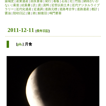
築城史
|
産業遺産
|
由良要塞
|
発行
|
看板
|
石垣
|
社
|
竹筋
|
納得がいか
ない
|
索道
|
絵葉書
|
読
|
資
|
資料
|
近世以前土木
|
近代デジタルライブ
ラリー
|
近代化遺産
|
近遺調
|
道路元標
|
道路考古学
|
道路遺産
|
都計
|
醤油
|
陸幼日記
|
隧
|
雑
|
鯖復旧
|
鳴門要塞
2011-12-11
[
長年日記
]
[
ph.
] 月食