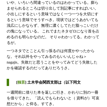
いや、いろいろ間違っているのはわかっている。膨ら
ませられるところは切り出して別記事にすればいい。
小出しにするという意味ではなく一つ一つを大切にす
るという意味でそうすべき。現状ではどうあがいても
浅広にしかならず、無理に濃くしてただ脂っこいだけ
の塊になっている。 これでまたネタゼロになり首を占
めるのも明らかなのだ。 そりゃわかってる。わかって
るが。
一つネタでとことん引っ張るのは何度かやったから
な。それ以外をやってみるのもいいんじゃね＞
nagajis。失敗だと思うことをやってみてどう失敗した
かを確認するのだってありだろうさ。
[
独言
] 土木学会関西支部は（以下同文
一週間前に借りた本を返しに行き、かわりに別の一冊
を借りてきた。「読んでもらわないと（ 資料が）可哀
想だから」と仰る。すてき。