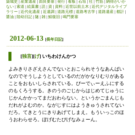
築城史
|
産業遺産
|
由良要塞
|
発行
|
看板
|
石垣
|
社
|
竹筋
|
納得がいか
ない
|
索道
|
絵葉書
|
読
|
資
|
資料
|
近世以前土木
|
近代デジタルライブ
ラリー
|
近代化遺産
|
近遺調
|
道路元標
|
道路考古学
|
道路遺産
|
都計
|
醤油
|
陸幼日記
|
隧
|
雑
|
鯖復旧
|
鳴門要塞
2012-06-13
[
長年日記
]
[
独言
][
げ
] いちわけんかつ
よみきりさざえさんでないとおこられそうなあんばい
なのでそうしようとしているのだがかなりむりがある
ことをおもいしらされている。ぴーでぃーえふにする
のもくろうする。きのうのごじからはじめてじゅうに
じかんかかってまだおわらない。というかごまんじも
だれがよむのか。ながじすにはようきゅうされてない
だろ。てきとうにきりあげてしまえ。もういっこのほ
うおわらせろ。ぽげむたぴげなみょーん。