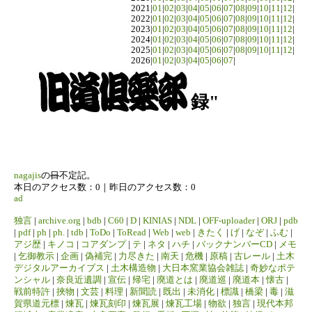
2021|
01
|
02
|
03
|
04
|
05
|
06
|
07
|
08
|
09
|
10
|
11
|
12
|
2022|
01
|
02
|
03
|
04
|
05
|
06
|
07
|
08
|
09
|
10
|
11
|
12
|
2023|
01
|
02
|
03
|
04
|
05
|
06
|
07
|
08
|
09
|
10
|
11
|
12
|
2024|
01
|
02
|
03
|
04
|
05
|
06
|
07
|
08
|
09
|
10
|
11
|
12
|
2025|
01
|
02
|
03
|
04
|
05
|
06
|
07
|
08
|
09
|
10
|
11
|
12
|
2026|
01
|
02
|
03
|
04
|
05
|
06
|
07
|
録"
nagajis
の
日
不定記。
本日のアクセス数：0｜昨日のアクセス数：0
ad
独言
|
archive.org
|
bdb
|
C60
|
D
|
KINIAS
|
NDL
|
OFF-uploader
|
ORJ
|
pdb
|
pdf
|
ph
|
ph.
|
tdb
|
ToDo
|
ToRead
|
Web
|
web
|
きたく
|
げ
|
なぞ
|
ふむ
|
アジ歴
|
キノコ
|
コアダンプ
|
テ
|
ネタ
|
ハチ
|
バックナンバーCD
|
メモ
|
乞御教示
|
企画
|
偽補完
|
力尽きた
|
南天
|
危機
|
原稿
|
古レール
|
土木
デジタルアーカイブス
|
土木構造物
|
大日本窯業協会雑誌
|
奇妙なポテ
ンシャル
|
奈良近遺調
|
宣伝
|
帰宅
|
廃道とは
|
廃道巡
|
廃道本
|
懐古
|
戦前特許
|
挾物
|
文芸
|
料理
|
新聞読
|
既出
|
未消化
|
標識
|
橋梁
|
毒
|
滋
賀県道元標
|
煉瓦
|
煉瓦刻印
|
煉瓦展
|
煉瓦工場
|
物欲
|
独言
|
現代本邦