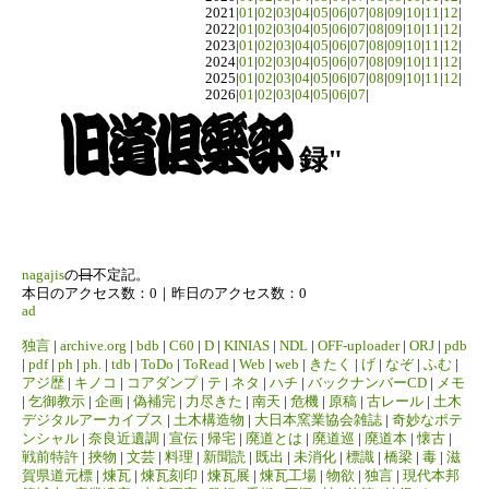
2021|
01
|
02
|
03
|
04
|
05
|
06
|
07
|
08
|
09
|
10
|
11
|
12
|
2022|
01
|
02
|
03
|
04
|
05
|
06
|
07
|
08
|
09
|
10
|
11
|
12
|
2023|
01
|
02
|
03
|
04
|
05
|
06
|
07
|
08
|
09
|
10
|
11
|
12
|
2024|
01
|
02
|
03
|
04
|
05
|
06
|
07
|
08
|
09
|
10
|
11
|
12
|
2025|
01
|
02
|
03
|
04
|
05
|
06
|
07
|
08
|
09
|
10
|
11
|
12
|
2026|
01
|
02
|
03
|
04
|
05
|
06
|
07
|
録"
nagajis
の
日
不定記。
本日のアクセス数：0｜昨日のアクセス数：0
ad
独言
|
archive.org
|
bdb
|
C60
|
D
|
KINIAS
|
NDL
|
OFF-uploader
|
ORJ
|
pdb
|
pdf
|
ph
|
ph.
|
tdb
|
ToDo
|
ToRead
|
Web
|
web
|
きたく
|
げ
|
なぞ
|
ふむ
|
アジ歴
|
キノコ
|
コアダンプ
|
テ
|
ネタ
|
ハチ
|
バックナンバーCD
|
メモ
|
乞御教示
|
企画
|
偽補完
|
力尽きた
|
南天
|
危機
|
原稿
|
古レール
|
土木
デジタルアーカイブス
|
土木構造物
|
大日本窯業協会雑誌
|
奇妙なポテ
ンシャル
|
奈良近遺調
|
宣伝
|
帰宅
|
廃道とは
|
廃道巡
|
廃道本
|
懐古
|
戦前特許
|
挾物
|
文芸
|
料理
|
新聞読
|
既出
|
未消化
|
標識
|
橋梁
|
毒
|
滋
賀県道元標
|
煉瓦
|
煉瓦刻印
|
煉瓦展
|
煉瓦工場
|
物欲
|
独言
|
現代本邦