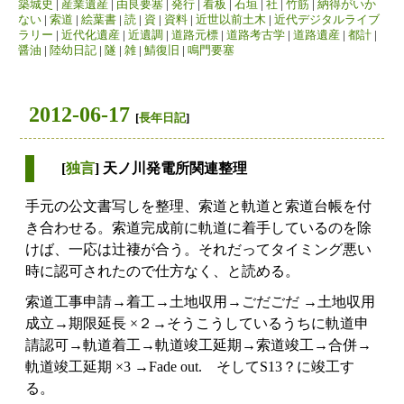
築城史
|
産業遺産
|
由良要塞
|
発行
|
看板
|
石垣
|
社
|
竹筋
|
納得がいか
ない
|
索道
|
絵葉書
|
読
|
資
|
資料
|
近世以前土木
|
近代デジタルライブ
ラリー
|
近代化遺産
|
近遺調
|
道路元標
|
道路考古学
|
道路遺産
|
都計
|
醤油
|
陸幼日記
|
隧
|
雑
|
鯖復旧
|
鳴門要塞
2012-06-17
[
長年日記
]
[
独言
] 天ノ川発電所関連整理
手元の公文書写しを整理、索道と軌道と索道台帳を付
き合わせる。索道完成前に軌道に着手しているのを除
けば、一応は辻褄が合う。それだってタイミング悪い
時に認可されたので仕方なく、と読める。
索道工事申請→着工→土地収用→ごだごだ →土地収用
成立→期限延長 ×２→そうこうしているうちに軌道申
請認可→軌道着工→軌道竣工延期→
索道竣工
→合併→
軌道竣工延期 ×3 →Fade out. そしてS13？に竣工す
る。