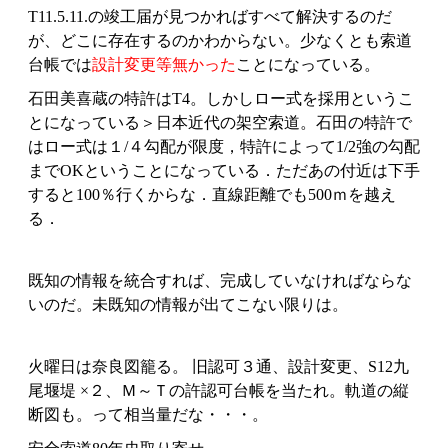
T11.5.11.の竣工届が見つかればすべて解決するのだ
が、どこに存在するのかわからない。少なくとも索道
台帳では
設計変更等無かった
ことになっている。
石田美喜蔵の特許はT4。しかしロー式を採用というこ
とになっている＞日本近代の架空索道。石田の特許で
はロー式は１/４勾配が限度，特許によって1/2強の勾配
までOKということになっている．ただあの付近は下手
すると100％行くからな．直線距離でも500ｍを越え
る．
既知の情報を統合すれば、完成していなければならな
いのだ。未既知の情報が出てこない限りは。
火曜日は奈良図籠る。 旧認可３通、設計変更、S12九
尾堰堤 ×２、Ｍ～Ｔの許認可台帳を当たれ。軌道の縦
断図も。って相当量だな・・・。