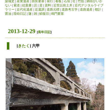
築城史
|
産業遺産
|
由良要塞
|
発行
|
看板
|
石垣
|
社
|
竹筋
|
納得がいか
ない
|
索道
|
絵葉書
|
読
|
資
|
資料
|
近世以前土木
|
近代デジタルライブ
ラリー
|
近代化遺産
|
近遺調
|
道路元標
|
道路考古学
|
道路遺産
|
都計
|
醤油
|
陸幼日記
|
隧
|
雑
|
鯖復旧
|
鳴門要塞
2013-12-29
[
長年日記
]
[
きたく
] 六甲