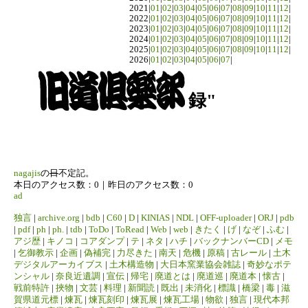
2021|
01
|
02
|
03
|
04
|
05
|
06
|
07
|
08
|
09
|
10
|
11
|
12
|
2022|
01
|
02
|
03
|
04
|
05
|
06
|
07
|
08
|
09
|
10
|
11
|
12
|
2023|
01
|
02
|
03
|
04
|
05
|
06
|
07
|
08
|
09
|
10
|
11
|
12
|
2024|
01
|
02
|
03
|
04
|
05
|
06
|
07
|
08
|
09
|
10
|
11
|
12
|
2025|
01
|
02
|
03
|
04
|
05
|
06
|
07
|
08
|
09
|
10
|
11
|
12
|
2026|
01
|
02
|
03
|
04
|
05
|
06
|
07
|
録"
nagajis
の
日
不定記。
本日のアクセス数：0｜昨日のアクセス数：0
ad
独言
|
archive.org
|
bdb
|
C60
|
D
|
KINIAS
|
NDL
|
OFF-uploader
|
ORJ
|
pdb
|
pdf
|
ph
|
ph.
|
tdb
|
ToDo
|
ToRead
|
Web
|
web
|
きたく
|
げ
|
なぞ
|
ふむ
|
アジ歴
|
キノコ
|
コアダンプ
|
テ
|
ネタ
|
ハチ
|
バックナンバーCD
|
メモ
|
乞御教示
|
企画
|
偽補完
|
力尽きた
|
南天
|
危機
|
原稿
|
古レール
|
土木
デジタルアーカイブス
|
土木構造物
|
大日本窯業協会雑誌
|
奇妙なポテ
ンシャル
|
奈良近遺調
|
宣伝
|
帰宅
|
廃道とは
|
廃道巡
|
廃道本
|
懐古
|
戦前特許
|
挾物
|
文芸
|
料理
|
新聞読
|
既出
|
未消化
|
標識
|
橋梁
|
毒
|
滋
賀県道元標
|
煉瓦
|
煉瓦刻印
|
煉瓦展
|
煉瓦工場
|
物欲
|
独言
|
現代本邦