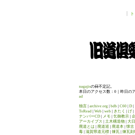
ト
nagajis
の
日
不定記。
本日のアクセス数：0｜昨日の
ad
独言
|
archive.org
|
bdb
|
C60
|
D
|
ToRead
|
Web
|
web
|
きたく
|
げ
|
ナンバーCD
|
メモ
|
乞御教示
|
アーカイブス
|
土木構造物
|
大
廃道とは
|
廃道巡
|
廃道本
|
懐古
毒
|
滋賀県道元標
|
煉瓦
|
煉瓦刻