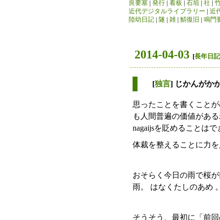
良要塞
|
発行
|
看板
|
石垣
|
社
|
近代デジタルライブラリー
|
近
陸幼日記
|
隧
|
雑
|
鯖復旧
|
鳴門
2014-04-03
[
長年日記
[
独言
] じかんがか
思ったことを書くことが
も人間普遍の価値がある
nagaijsを貶めるこ
体裁を整えることに力を
おそらく今日の雨で桜が
雨。 はなくたしのあめ 
そうそう、最初に「前回