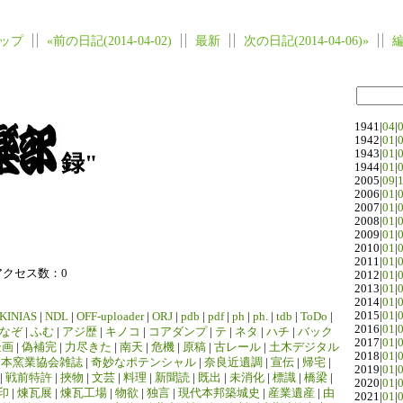
ップ
«前の日記(2014-04-02)
最新
次の日記(2014-04-06)»
1941|
04
|
1942|
01
|
1943|
01
|
録"
1944|
01
|
2005|
09
|
2006|
01
|
2007|
01
|
2008|
01
|
2009|
01
|
2010|
01
|
2011|
01
|
アクセス数：0
2012|
01
|
2013|
01
|
2014|
01
|
2015|
01
|
KINIAS
|
NDL
|
OFF-uploader
|
ORJ
|
pdb
|
pdf
|
ph
|
ph.
|
tdb
|
ToDo
|
2016|
01
|
なぞ
|
ふむ
|
アジ歴
|
キノコ
|
コアダンプ
|
テ
|
ネタ
|
ハチ
|
バック
2017|
01
|
企画
|
偽補完
|
力尽きた
|
南天
|
危機
|
原稿
|
古レール
|
土木デジタル
2018|
01
|
日本窯業協会雑誌
|
奇妙なポテンシャル
|
奈良近遺調
|
宣伝
|
帰宅
|
2019|
01
|
|
戦前特許
|
挾物
|
文芸
|
料理
|
新聞読
|
既出
|
未消化
|
標識
|
橋梁
|
2020|
01
|
印
|
煉瓦展
|
煉瓦工場
|
物欲
|
独言
|
現代本邦築城史
|
産業遺産
|
由
2021|
01
|