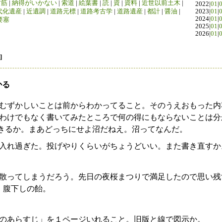
竹筋
|
納得がいかない
|
索道
|
絵葉書
|
読
|
資
|
資料
|
近世以前土木
|
2022|
01
|
代化遺産
|
近遺調
|
道路元標
|
道路考古学
|
道路遺産
|
都計
|
醤油
|
2023|
01
|
2024|
01
|
要塞
2025|
01
|
2026|
01
|
]
かる
むずかしいことは前からわかってること。そのうえおもった内
わけでもなく書いてみたところで何の得にもならないことは分
とはできるか。まあどっちにせよ沼だねえ。沼ってなんだ。
入れ過ぎた。投げやりくらいがちょうどいい。また書き直すか
散ってしまうだろう。先日の夜桜まつりで満足したので思い残
。腹下しの飴。
のあらすじ」を１ページいれること。旧版と線で図示か。