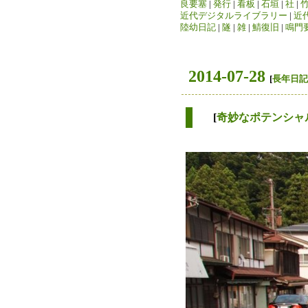
良要塞
|
発行
|
看板
|
石垣
|
社
|
近代デジタルライブラリー
|
近
陸幼日記
|
隧
|
雑
|
鯖復旧
|
鳴門
2014-07-28
[
長年日記
[
奇妙なポテンシャ