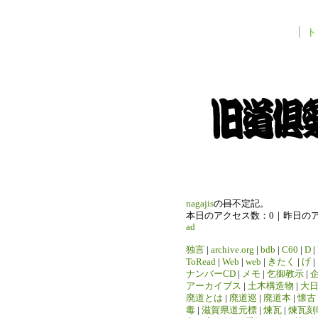
ト
nagajis
の
日
不定記。
本日のアクセス数：0｜昨日の
ad
独言
|
archive.org
|
bdb
|
C60
|
D
|
ToRead
|
Web
|
web
|
きたく
|
げ
|
ナンバーCD
|
メモ
|
乞御教示
|
アーカイブス
|
土木構造物
|
大
廃道とは
|
廃道巡
|
廃道本
|
懐古
毒
|
滋賀県道元標
|
煉瓦
|
煉瓦刻