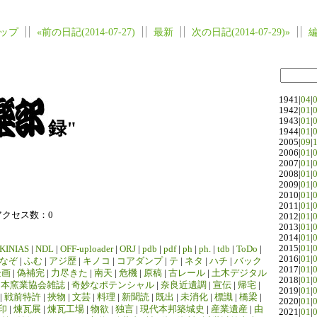
ップ
«前の日記(2014-07-27)
最新
次の日記(2014-07-29)»
1941|
04
|
1942|
01
|
1943|
01
|
録"
1944|
01
|
2005|
09
|
2006|
01
|
2007|
01
|
2008|
01
|
2009|
01
|
2010|
01
|
2011|
01
|
アクセス数：0
2012|
01
|
2013|
01
|
2014|
01
|
2015|
01
|
KINIAS
|
NDL
|
OFF-uploader
|
ORJ
|
pdb
|
pdf
|
ph
|
ph.
|
tdb
|
ToDo
|
2016|
01
|
なぞ
|
ふむ
|
アジ歴
|
キノコ
|
コアダンプ
|
テ
|
ネタ
|
ハチ
|
バック
2017|
01
|
企画
|
偽補完
|
力尽きた
|
南天
|
危機
|
原稿
|
古レール
|
土木デジタル
2018|
01
|
日本窯業協会雑誌
|
奇妙なポテンシャル
|
奈良近遺調
|
宣伝
|
帰宅
|
2019|
01
|
|
戦前特許
|
挾物
|
文芸
|
料理
|
新聞読
|
既出
|
未消化
|
標識
|
橋梁
|
2020|
01
|
印
|
煉瓦展
|
煉瓦工場
|
物欲
|
独言
|
現代本邦築城史
|
産業遺産
|
由
2021|
01
|