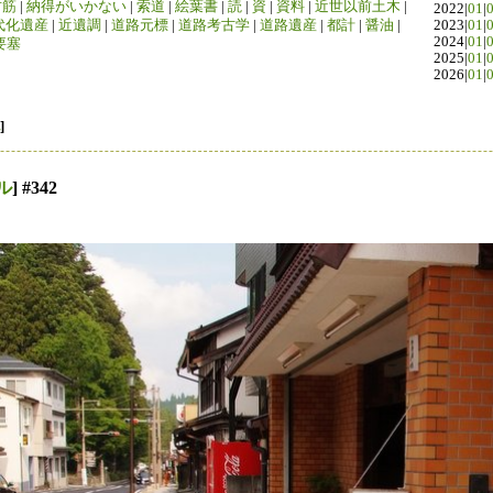
竹筋
|
納得がいかない
|
索道
|
絵葉書
|
読
|
資
|
資料
|
近世以前土木
|
2022|
01
|
代化遺産
|
近遺調
|
道路元標
|
道路考古学
|
道路遺産
|
都計
|
醤油
|
2023|
01
|
2024|
01
|
要塞
2025|
01
|
2026|
01
|
]
ル
] #342