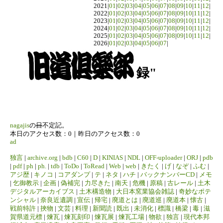
2021|
01
|
02
|
03
|
04
|
05
|
06
|
07
|
08
|
09
|
10
|
11
|
12
|
2022|
01
|
02
|
03
|
04
|
05
|
06
|
07
|
08
|
09
|
10
|
11
|
12
|
2023|
01
|
02
|
03
|
04
|
05
|
06
|
07
|
08
|
09
|
10
|
11
|
12
|
2024|
01
|
02
|
03
|
04
|
05
|
06
|
07
|
08
|
09
|
10
|
11
|
12
|
2025|
01
|
02
|
03
|
04
|
05
|
06
|
07
|
08
|
09
|
10
|
11
|
12
|
2026|
01
|
02
|
03
|
04
|
05
|
06
|
07
|
録"
nagajis
の
日
不定記。
本日のアクセス数：0｜昨日のアクセス数：0
ad
独言
|
archive.org
|
bdb
|
C60
|
D
|
KINIAS
|
NDL
|
OFF-uploader
|
ORJ
|
pdb
|
pdf
|
ph
|
ph.
|
tdb
|
ToDo
|
ToRead
|
Web
|
web
|
きたく
|
げ
|
なぞ
|
ふむ
|
アジ歴
|
キノコ
|
コアダンプ
|
テ
|
ネタ
|
ハチ
|
バックナンバーCD
|
メモ
|
乞御教示
|
企画
|
偽補完
|
力尽きた
|
南天
|
危機
|
原稿
|
古レール
|
土木
デジタルアーカイブス
|
土木構造物
|
大日本窯業協会雑誌
|
奇妙なポテ
ンシャル
|
奈良近遺調
|
宣伝
|
帰宅
|
廃道とは
|
廃道巡
|
廃道本
|
懐古
|
戦前特許
|
挾物
|
文芸
|
料理
|
新聞読
|
既出
|
未消化
|
標識
|
橋梁
|
毒
|
滋
賀県道元標
|
煉瓦
|
煉瓦刻印
|
煉瓦展
|
煉瓦工場
|
物欲
|
独言
|
現代本邦