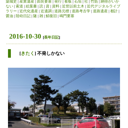
築城史
|
産業遺産
|
由良要塞
|
発行
|
看板
|
石垣
|
社
|
竹筋
|
納得がいか
ない
|
索道
|
絵葉書
|
読
|
資
|
資料
|
近世以前土木
|
近代デジタルライブ
ラリー
|
近代化遺産
|
近遺調
|
道路元標
|
道路考古学
|
道路遺産
|
都計
|
醤油
|
陸幼日記
|
隧
|
雑
|
鯖復旧
|
鳴門要塞
2016-10-30
[
長年日記
]
[
きたく
] 不発しかない