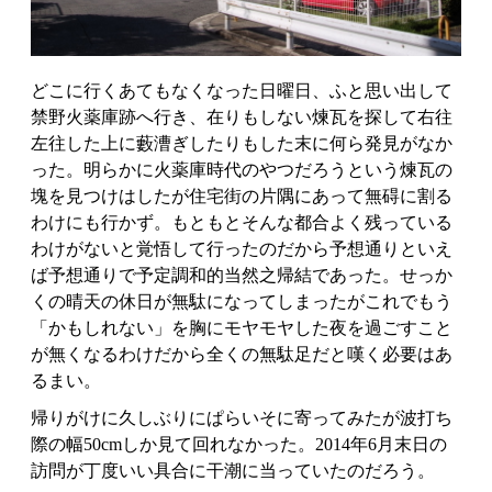
どこに行くあてもなくなった日曜日、ふと思い出して
禁野火薬庫跡へ行き、在りもしない煉瓦を探して右往
左往した上に藪漕ぎしたりもした末に何ら発見がなか
った。明らかに火薬庫時代のやつだろうという煉瓦の
塊を見つけはしたが住宅街の片隅にあって無碍に割る
わけにも行かず。もともとそんな都合よく残っている
わけがないと覚悟して行ったのだから予想通りといえ
ば予想通りで予定調和的当然之帰結であった。せっか
くの晴天の休日が無駄になってしまったがこれでもう
「かもしれない」を胸にモヤモヤした夜を過ごすこと
が無くなるわけだから全くの無駄足だと嘆く必要はあ
るまい。
帰りがけに久しぶりにぱらいそに寄ってみたが波打ち
際の幅50cmしか見て回れなかった。2014年6月末日の
訪問が丁度いい具合に干潮に当っていたのだろう。