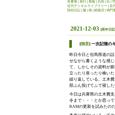
良要塞
|
発行
|
看板
|
石垣
|
社
|
近代デジタルライブラリー
|
近
陸幼日記
|
隧
|
雑
|
鯖復旧
|
鳴門
2021-12-03
[
長年日記
[
独言
] 一次記憶
昨日今日と但馬県道の話
せながら書くような感じ
て、しかしその資料が膨
立ったり座ったり喚いた
繰り返している。土木費
部ぶん投げてふて寝した
今日は兵庫県の土木費支
令まで・・・とか思って
RAMの更新を試みたの