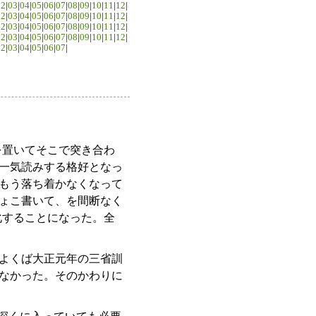
02
|
03
|
04
|
05
|
06
|
07
|
08
|
09
|
10
|
11
|
12
|
02
|
03
|
04
|
05
|
06
|
07
|
08
|
09
|
10
|
11
|
12
|
02
|
03
|
04
|
05
|
06
|
07
|
08
|
09
|
10
|
11
|
12
|
02
|
03
|
04
|
05
|
06
|
07
|
08
|
09
|
10
|
11
|
12
|
02
|
03
|
04
|
05
|
06
|
07
|
を置いてそこで突き合わ
一気読みする格好となっ
もう落ち着かなくなって
ょこ書いて、を間断なく
化することになった。全
よくば大正元年の三省訓
なかった。そのかわりに