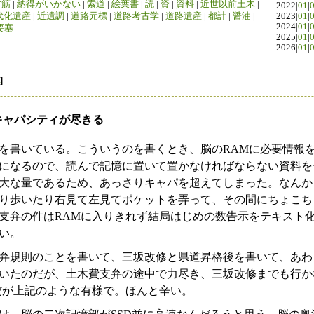
竹筋
|
納得がいかない
|
索道
|
絵葉書
|
読
|
資
|
資料
|
近世以前土木
|
2022|
01
|
代化遺産
|
近遺調
|
道路元標
|
道路考古学
|
道路遺産
|
都計
|
醤油
|
2023|
01
|
2024|
01
|
要塞
2025|
01
|
2026|
01
|
]
のキャパシティが尽きる
を書いている。こういうのを書くとき、脳のRAMに必要情報
になるので、読んで記憶に置いて置かなければならない資料を
大な量であるため、あっさりキャパを超えてしまった。なんか
り歩いたり右見て左見てポケットを弄って、その間にちょこち
支弁の件はRAMに入りきれず結局はじめの数告示をテキスト
い。
弁規則のことを書いて、三坂改修と県道昇格後を書いて、あわ
いたのだが、土木費支弁の途中で力尽き、三坂改修までも行か
だが上記のような有様で。ほんと辛い。