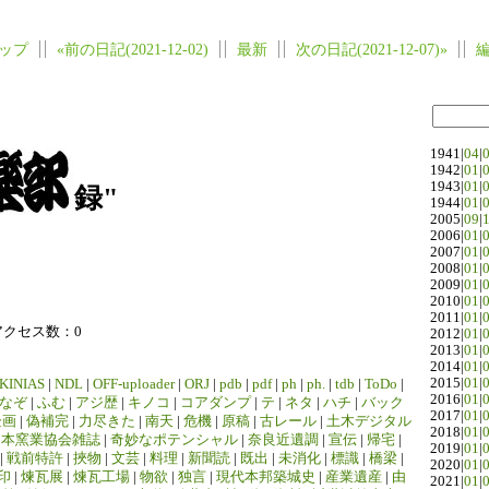
ップ
«前の日記(2021-12-02)
最新
次の日記(2021-12-07)»
1941|
04
|
1942|
01
|
1943|
01
|
録"
1944|
01
|
2005|
09
|
2006|
01
|
2007|
01
|
2008|
01
|
2009|
01
|
2010|
01
|
2011|
01
|
アクセス数：0
2012|
01
|
2013|
01
|
2014|
01
|
2015|
01
|
KINIAS
|
NDL
|
OFF-uploader
|
ORJ
|
pdb
|
pdf
|
ph
|
ph.
|
tdb
|
ToDo
|
2016|
01
|
なぞ
|
ふむ
|
アジ歴
|
キノコ
|
コアダンプ
|
テ
|
ネタ
|
ハチ
|
バック
2017|
01
|
企画
|
偽補完
|
力尽きた
|
南天
|
危機
|
原稿
|
古レール
|
土木デジタル
2018|
01
|
日本窯業協会雑誌
|
奇妙なポテンシャル
|
奈良近遺調
|
宣伝
|
帰宅
|
2019|
01
|
|
戦前特許
|
挾物
|
文芸
|
料理
|
新聞読
|
既出
|
未消化
|
標識
|
橋梁
|
2020|
01
|
印
|
煉瓦展
|
煉瓦工場
|
物欲
|
独言
|
現代本邦築城史
|
産業遺産
|
由
2021|
01
|