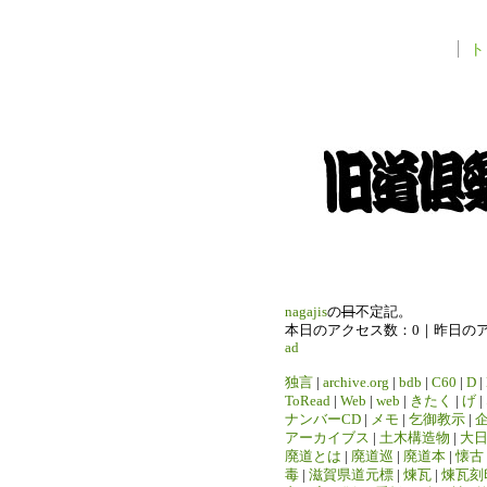
ト
nagajis
の
日
不定記。
本日のアクセス数：0｜昨日の
ad
独言
|
archive.org
|
bdb
|
C60
|
D
|
ToRead
|
Web
|
web
|
きたく
|
げ
|
ナンバーCD
|
メモ
|
乞御教示
|
アーカイブス
|
土木構造物
|
大
廃道とは
|
廃道巡
|
廃道本
|
懐古
毒
|
滋賀県道元標
|
煉瓦
|
煉瓦刻