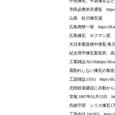
中央煉化、平坂煉瓦など
市民必携米沢通覧 https://dl.n
山形 松川煉瓦場
広島商勢一斑 https://dl.ndl.
広島煉瓦 ホフマン窯 
大日本繁昌懐中便覧 香川県 巻上 ht
紀太理平煉瓦製造所、高
工業雑誌 6(116)https://dl.ndl
霜割れしない煉瓦の製造
工談雑誌 (101) https://dl.ndl
北陸鉄道建設に石動から荷
官報 1897年01月12日 https://
呉鎮守府 シリス煉瓦
工学会誌 16(182) https://dl.