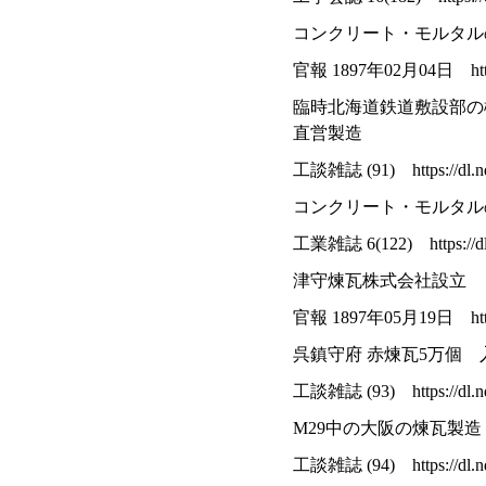
コンクリート・モルタル
官報 1897年02月04日 https://
臨時北海道鉄道敷設部の
直営製造
工談雑誌 (91) https://dl.ndl
コンクリート・モルタル
工業雑誌 6(122) https://dl.n
津守煉瓦株式会社設立
官報 1897年05月19日 https://
呉鎮守府 赤煉瓦5万個 
工談雑誌 (93) https://dl.ndl
M29中の大阪の煉瓦製
工談雑誌 (94) https://dl.ndl