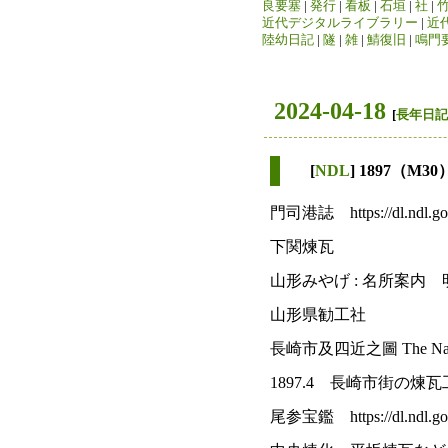
良要塞
|
発行
|
看板
|
石垣
|
社
|
近代デジタルライブラリー
|
近
陸幼日記
|
隧
|
雑
|
鯖復旧
|
鳴門
2024-04-18
[
長年日記
[
NDL
] 1897（M30
門司港誌 https://dl.ndl.go.j
下関煉瓦
山形みやげ : 名所案内 明30.7 ht
山形県勧工社
長崎市及四近之圖 The Nagasaki c
1897.4 長崎市街の煉
尾参宝鑑 https://dl.ndl.go.j