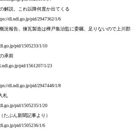
の解説。これ以降何度か出てくる
dl.ndl.go.jp/pid/2947362/1/6
概況報告。煉瓦製造は樺戸集治監に委嘱、足りないので上川郡
.go.jp/pid/1505233/1/10
の承前
dl.go.jp/pid/1561207/1/23
dl.ndl.go.jp/pid/2947448/1/8
入札
.go.jp/pid/1505235/1/20
造（たぶん新聞記事より）
.go.jp/pid/1505236/1/6