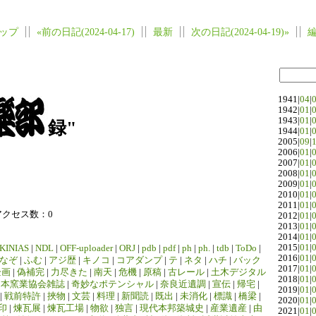
ップ
«前の日記(2024-04-17)
最新
次の日記(2024-04-19)»
1941|
04
|
1942|
01
|
1943|
01
|
録"
1944|
01
|
2005|
09
|
2006|
01
|
2007|
01
|
2008|
01
|
2009|
01
|
2010|
01
|
2011|
01
|
アクセス数：0
2012|
01
|
2013|
01
|
2014|
01
|
2015|
01
|
KINIAS
|
NDL
|
OFF-uploader
|
ORJ
|
pdb
|
pdf
|
ph
|
ph.
|
tdb
|
ToDo
|
2016|
01
|
なぞ
|
ふむ
|
アジ歴
|
キノコ
|
コアダンプ
|
テ
|
ネタ
|
ハチ
|
バック
2017|
01
|
企画
|
偽補完
|
力尽きた
|
南天
|
危機
|
原稿
|
古レール
|
土木デジタル
2018|
01
|
日本窯業協会雑誌
|
奇妙なポテンシャル
|
奈良近遺調
|
宣伝
|
帰宅
|
2019|
01
|
|
戦前特許
|
挾物
|
文芸
|
料理
|
新聞読
|
既出
|
未消化
|
標識
|
橋梁
|
2020|
01
|
印
|
煉瓦展
|
煉瓦工場
|
物欲
|
独言
|
現代本邦築城史
|
産業遺産
|
由
2021|
01
|