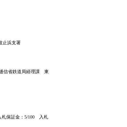
面波止浜支署
. 逓信省鉄道局経理課 東
入札保証金：5/100 入札