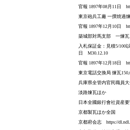
官報 1897年08月11日 https://
東京砲兵工廠 一撰焼過煉瓦
官報 1897年12月10日 https://
築城部対馬支部 一煉瓦 17
入札保証金：見積5/100
日 M30.12.10
官報 1897年12月18日 https://
東京電話交換局 煉瓦150,0
兵庫県全管内官民職員大全 https:/
淡路煉瓦ほか
日本全國銀行會社資産要覽 第2回 ht
京都製瓦ほか全国
京都府会志 https://dl.ndl.go