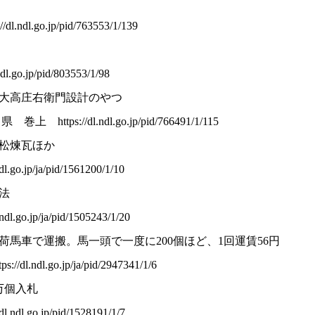
dl.go.jp/pid/763553/1/139
go.jp/pid/803553/1/98
大高庄右衛門設計のやつ
tps://dl.ndl.go.jp/pid/766491/1/115
松煉瓦ほか
.go.jp/ja/pid/1561200/1/10
法
.go.jp/ja/pid/1505243/1/20
馬車で運搬。馬一頭で一度に200個ほど、1回運賃56円
dl.ndl.go.jp/ja/pid/2947341/1/6
1万個入札
ndl.go.jp/pid/1528191/1/7