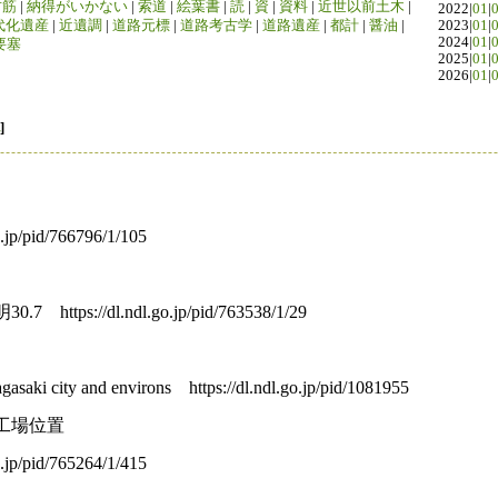
竹筋
|
納得がいかない
|
索道
|
絵葉書
|
読
|
資
|
資料
|
近世以前土木
|
2022|
01
|
代化遺産
|
近遺調
|
道路元標
|
道路考古学
|
道路遺産
|
都計
|
醤油
|
2023|
01
|
2024|
01
|
要塞
2025|
01
|
2026|
01
|
]
）
p/pid/766796/1/105
tps://dl.ndl.go.jp/pid/763538/1/29
ity and environs https://dl.ndl.go.jp/pid/1081955
瓦工場位置
p/pid/765264/1/415