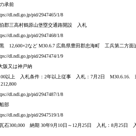
の承前
dl.ndl.go.jp/pid/2947465/1/8
伯郡三高村鶴原山堡塁交通路開設 入札
dl.ndl.go.jp/pid/2947468/1/8
12,600×2など M30.6.7 広島県豊田郡忠海町 工兵第二方
dl.ndl.go.jp/pid/2947474/1/9
0 大阪又は神戸納
00以上 入札条件：2年以上従事 入札：7月2日 M30.6.16
2,800
dl.ndl.go.jp/pid/2947487/1/8
造船部
dl.ndl.go.jp/pid/2947519/1/8
00,000 納期 30年9月10日～12月25日 入札：8月25日 