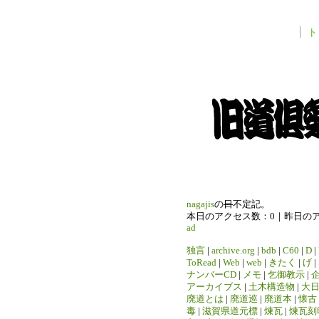
ト
nagajis
の
日
不定記。
本日のアクセス数：0｜昨日の
ad
独言
|
archive.org
|
bdb
|
C60
|
D
|
ToRead
|
Web
|
web
|
きたく
|
げ
|
ナンバーCD
|
メモ
|
乞御教示
|
アーカイブス
|
土木構造物
|
大
廃道とは
|
廃道巡
|
廃道本
|
懐古
毒
|
滋賀県道元標
|
煉瓦
|
煉瓦刻