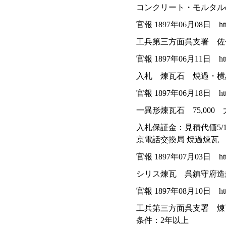
コンクリート・モルタル
官報 1897年06月08日 https://
工兵第三方面呉支署 佐
官報 1897年06月11日 https://
入札 煉瓦石 焼過・横黒 
官報 1897年06月18日 https://
一異形煉瓦石 75,00
入札保証金：見積代価5/1
京電話交換局 焼過煉瓦 21
官報 1897年07月03日 https://
シリス煉瓦 呉鎮守府
官報 1897年08月10日 https://
工兵第三方面呉支署 煉瓦石3
条件：2年以上