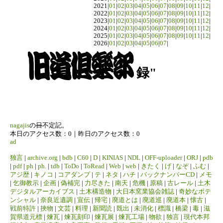
2021|
01
|
02
|
03
|
04
|
05
|
06
|
07
|
08
|
09
|
10
|
11
|
12
|
2022|
01
|
02
|
03
|
04
|
05
|
06
|
07
|
08
|
09
|
10
|
11
|
12
|
2023|
01
|
02
|
03
|
04
|
05
|
06
|
07
|
08
|
09
|
10
|
11
|
12
|
2024|
01
|
02
|
03
|
04
|
05
|
06
|
07
|
08
|
09
|
10
|
11
|
12
|
2025|
01
|
02
|
03
|
04
|
05
|
06
|
07
|
08
|
09
|
10
|
11
|
12
|
2026|
01
|
02
|
03
|
04
|
05
|
06
|
07
|
録"
nagajis
の
日
不定記。
本日のアクセス数：0｜昨日のアクセス数：0
ad
独言
|
archive.org
|
bdb
|
C60
|
D
|
KINIAS
|
NDL
|
OFF-uploader
|
ORJ
|
pdb
|
pdf
|
ph
|
ph.
|
tdb
|
ToDo
|
ToRead
|
Web
|
web
|
きたく
|
げ
|
なぞ
|
ふむ
|
アジ歴
|
キノコ
|
コアダンプ
|
テ
|
ネタ
|
ハチ
|
バックナンバーCD
|
メモ
|
乞御教示
|
企画
|
偽補完
|
力尽きた
|
南天
|
危機
|
原稿
|
古レール
|
土木
デジタルアーカイブス
|
土木構造物
|
大日本窯業協会雑誌
|
奇妙なポテ
ンシャル
|
奈良近遺調
|
宣伝
|
帰宅
|
廃道とは
|
廃道巡
|
廃道本
|
懐古
|
戦前特許
|
挾物
|
文芸
|
料理
|
新聞読
|
既出
|
未消化
|
標識
|
橋梁
|
毒
|
滋
賀県道元標
|
煉瓦
|
煉瓦刻印
|
煉瓦展
|
煉瓦工場
|
物欲
|
独言
|
現代本邦