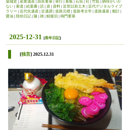
築城史
|
産業遺産
|
由良要塞
|
発行
|
看板
|
石垣
|
社
|
竹筋
|
納得がいか
ない
|
索道
|
絵葉書
|
読
|
資
|
資料
|
近世以前土木
|
近代デジタルライブ
ラリー
|
近代化遺産
|
近遺調
|
道路元標
|
道路考古学
|
道路遺産
|
都計
|
醤油
|
陸幼日記
|
隧
|
雑
|
鯖復旧
|
鳴門要塞
2025-12-31
[
長年日記
]
[
独言
] 2025.12.31