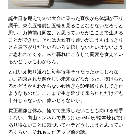
誕生日を迎えて50の大台に乗った直後から体調が下り
調子。東京五輪前は五輪を見ることなどないだろうと
思い、万博前は同左、と思っていたがここまで生きる
ことができた。それは大変有り難いがこうもはっきり
と右肩下がりだといろいろ覚悟しないといけないよう
に思われてくる。来年暮れにこうして蕎麦を食えてい
るかどうかもわからん。
とはいえ振り返れば毎年毎年そうだったかもしれな
い。約束された輝かしい未来などなかった。抜けられ
るかどうかもわからない藪漕ぎを50年繰り返してきた
ようなものだ。ここまで生き延びて来られただけでも
十分じゃないか。偉いじゃないか。
賀正画像は休み。慌てて主張したいことも向ける相手
もない。向山トンネルで見つけた○M印が松本煉瓦では
あり得ないことに気づいてハテどうしようと思ってい
るくらい。それもまだアップ前の話。