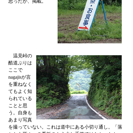
思ったが、掲載。
温見峠の
酷道ぶりは
ここで
nagajisが言
を重ねなく
てもよく知
られている
ことと思
う。自身も
あまり写真
を撮っていない。これは道中にある小切り通し。「落