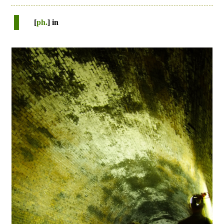
[
ph.
] in