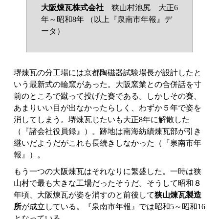
大阪煉瓦株式会社
狭山村池尻 大正6
年～昭和8年 （以上『泉南市年報』デ
ータ）
堺煉瓦の分工場には京都陶磁器試験場長が設計したと
いう最新式の輪窯があった。大阪窯業との合併話を寸
前のところで蹴って投げた賽である。しかしその賽、
あまりいい目が出なかったらしく、わずか５年で姿を
消してしまう。堺煉瓦じたいも大正8年に解散した
（『諸会社役員録』）。跡地は南海紡績煉瓦部が引き
継いだようだがこれも長続きしなかった（『泉南市年
報』）。
もう一つの大阪煉瓦はそれなりに繁盛した。一時は狭
山村で最も大きな工場だったそうだ。そうして昭和８
年頃、大阪煉瓦が姿を消すのと前後して
狭山煉瓦製造
所
が成立している。『泉南市年報』では昭和5～昭和16
となっている。