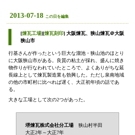
2013-07-18
この日を編集
[
煉瓦工場
][
煉瓦刻印
] 大阪煉瓦、狭山煉瓦＠大阪
狭山市
行基さんが作ったという巨大な溜池・狭山池のほとり
に大阪狭山市がある。良質の粘土が採れ、盛んに焼き
物作りが行なわれていたところで、よくありがちな延
長線上として煉瓦製造業も勃興した。ただし泉南地域
の他の市町村に比べれば遅く、大正初年頃の話であ
る。
大きな工場として次の2つがあった。
堺煉瓦株式会社分工場
狭山村半田
大正2年～大正7年