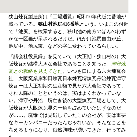
狭山煉瓦製造所は『工場通覧』昭和10年代版に番地が
載っている。
狭山村池尻416番地
という。いまこの付近
で「池尻」を検索すると、狭山池の南方のほんのわず
かな一区画が示されるだけだ。ほかは池尻自由が丘、
池尻中、池尻東、などの字に変わっているらしい。
『諸会社役員録』を見ていて（大正期・狭山村の）大
阪煉瓦が結構大きな会社であることを知った。
津守煉
瓦との脈絡も見えてきた
。いつも口にする六大煉瓦会
社―大阪窯業岸和田煉瓦日本煉瓦堺煉瓦丹治煉瓦津守
煉瓦ーは大正初期の生産額で見た六大会社であって、
それ以降のことというのは、実はよくわかっていな
い。津守や丹治、堺亡き後の大型煉瓦工場として、大
阪煉瓦が大阪煉瓦界の一角を占めていたはずなのだ
が……。廃毒では見逃していたこの会社が、実は重要
なキーカンパニーだったんぢゃないか。そんなことを
考えるようになり、俄然興味が湧いてきた。行ってみ