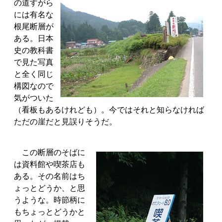
の道すがら
には有名な
根尾断層が
ある。日本
史の教科書
で見た写真
と全く同じ
構図なので
気がついた
（看板もあるけれども）。今ではそれと知らなければ
ただの崖だと見誤りそうだ。
この断層のそばに
は資料館や喫茶店も
ある。その名前はち
ょっとどうか、と思
うような。時節柄に
もちょっとどうかと