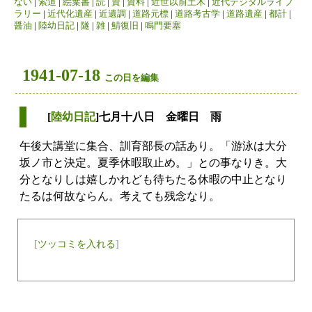
ない
|
索道
|
絵葉書
|
読
|
資
|
資料
|
近世以前土木
|
近代デジタルライブ
ラリー
|
近代化遺産
|
近遺調
|
道路元標
|
道路考古学
|
道路遺産
|
都計
|
醤油
|
陸幼日記
|
隧
|
雑
|
鯖復旧
|
鳴門要塞
1941-07-18
この日を編集
[
陸幼日記
]七月十八日 金曜日 雨
午後大講堂に集合、訓育部長の話あり。「游泳は大分
坂ノ市と決定。夏季休暇取止め。」との事なりき。大
分となりしは嬉しかれども待ちたる休暇の中止となり
たるは何故ならん。考えても残念なり。
[
ツッコミを入れる
]