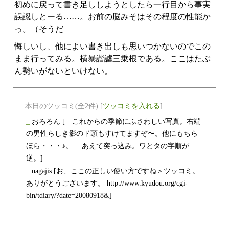
初めに戻って書き足ししようとしたら一行目から事実
誤認しとーる……。お前の脳みそはその程度の性能か
っ。（そうだ
悔しいし、他によい書き出しも思いつかないのでこの
まま行ってみる。横暴諧謔三乗根である。ここはたぶ
ん勢いがないといけない。
本日のツッコミ(全2件) [
ツッコミを入れる
]
_
おろろん
[ これからの季節にふさわしい写真。右端
の男性らしき影のド頭もすけてますぞ〜。他にもちら
ほら・・・♪。 あえて突っ込み。ワとタの字順が
逆。]
_
nagajis
[お、ここの正しい使い方ですね＞ツッコミ。
ありがとうございます。 http://www.kyudou.org/cgi-
bin/tdiary/?date=20080918&]