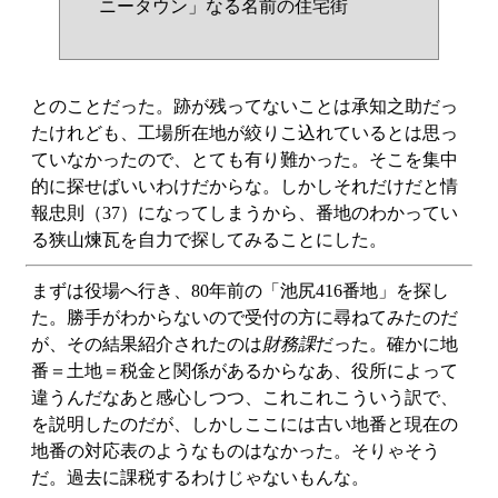
ニータウン」なる名前の住宅街
とのことだった。跡が残ってないことは承知之助だっ
たけれども、工場所在地が絞りこ込れているとは思っ
ていなかったので、とても有り難かった。そこを集中
的に探せばいいわけだからな。しかしそれだけだと情
報忠則（37）になってしまうから、番地のわかってい
る狭山煉瓦を自力で探してみることにした。
まずは役場へ行き、80年前の「池尻416番地」を探し
た。勝手がわからないので受付の方に尋ねてみたのだ
が、その結果紹介されたのは
財務課
だった。確かに地
番＝土地＝税金と関係があるからなあ、役所によって
違うんだなあと感心しつつ、これこれこういう訳で、
を説明したのだが、しかしここには古い地番と現在の
地番の対応表のようなものはなかった。そりゃそう
だ。過去に課税するわけじゃないもんな。