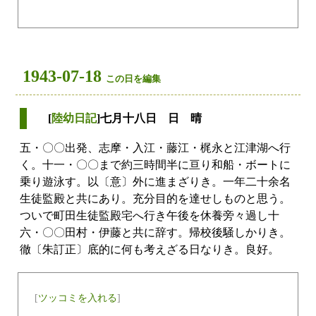
1943-07-18
この日を編集
[
陸幼日記
]七月十八日 日 晴
五・〇〇出発、志摩・入江・藤江・梶永と江津湖へ行
く。十一・〇〇まで約三時間半に亘り和船・ボートに
乗り遊泳す。以〔意〕外に進まざりき。一年二十余名
生徒監殿と共にあり。充分目的を達せしものと思う。
ついで町田生徒監殿宅へ行き午後を休養旁々過し十
六・〇〇田村・伊藤と共に辞す。帰校後騒しかりき。
徹〔朱訂正〕底的に何も考えざる日なりき。良好。
[
ツッコミを入れる
]