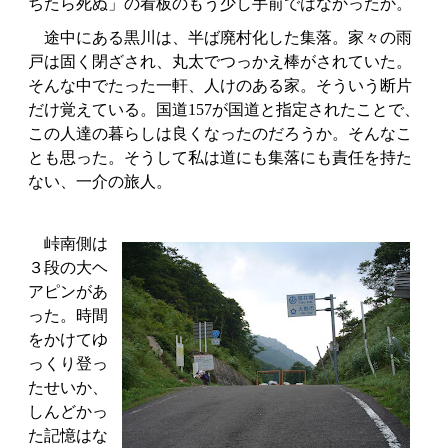
ちたら死ぬ」の看板のもう少し手前ではなかったか。
途中にある黒川は、半ば廃村化した集落。家々の雨
戸は固く閉ざされ、丸太でつっかえ棒がされていた。
そんな中でたった一軒、人けのある家。そういう断片
だけ覚えている。国道157が国道と指定されたことで、
この人達の暮らしは良くなったのだろうか。そんなこ
とも思った。そうして私は道にも集落にも責任を持た
ない、一介の旅人。
峠南側は
３段の大ヘ
アピンがあ
った。時間
をかけてゆ
っくり登っ
たせいか、
しんどかっ
た記憶はな