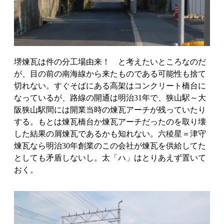
堺煉瓦は件の分工場由来！ と考えたいところなのだ
が、目の前の南海線から来たものである可能性も捨て
切れない。すぐそばにある高架はコンクリート橋台に
なっているが、路線の開通は明治31年で、狭山駅～大
阪狭山駅間には開業当時の煉瓦アーチが残っていたり
する。もとは煉瓦橋台か煉瓦アーチだったのを取り壊
した結果の屑煉瓦であるかも知れない。六稜星＝津守
煉瓦なら明治30年創業のこの会社が煉瓦を供給してた
としても矛盾しないし。太「ハ」はとりあえず置いて
おく。