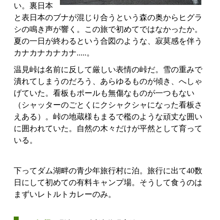
い。裏日本
と表日本のブナが混じり合うという森の奥からヒグラ
シの鳴き声が響く。この旅で初めてではなかったか。
夏の一日が終わるという合図のような、寂莫感を伴う
カナカナカナカナ.....。
温見峠は名前に反して厳しい表情の峠だ。雪の重みで
潰れてしまうのだろう、あらゆるものが傾き、へしゃ
げていた。看板もポールも無傷なものが一つもない
（シャッターのごとくにクシャクシャになった看板さ
えある）。峠の地蔵様もまるで檻のような頑丈な囲い
に囲われていた。自然の木々だけが平然として育って
いる。
下ってダム湖畔の青少年旅行村に泊。旅行に出て40数
日にして初めての有料キャンプ場。そうして食うのは
まずいレトルトカレーのみ。