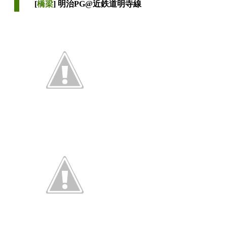
[
橋梁
] 明治PG@近鉄道明寺線