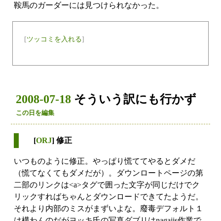
鞍馬のガーダーには見つけられなかった。
[
ツッコミを入れる
]
2008-07-18
そういう訳にも行かず
この日を編集
[
ORJ
] 修正
いつものように修正。やっぱり慌ててやるとダメだ
（慌てなくてもダメだが）。ダウンロートページの第
二部のリンクは<a>タグで囲った文字が同じだけでク
リックすればちゃんとダウンロードできてたようだ。
それより内部のミスがまずいよな。廢毒デフォルト１
は構わんのだがヨッキ氏の写真ダブリはnagajis作業で