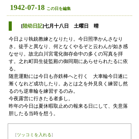
1942-07-18
この日を編集
[
陸幼日記
]七月十八日 土曜日 晴
今日より執銃教練となりたり。今日照準かんさなり
き。徒手と異なり、何となくやるぞと云わんが如き感
なせり。故北白川宮電化御存命中の多くの写真を拝
す。之れ町田生徒監殿の御同期にあらせられたるに依
る。
随意運動には今日も亦鉄棒へと行く 大車輪今日遂に
漸くなれど成功したり。あとは之を外見良く練習し然
るのち逆車輪を練習するのみ。
今夜露営に行きたる者多し。
昨年の今日は夏休暇取止めの報来る日にして、失意落
胆したる当時を想う。
[
ツッコミを入れる
]