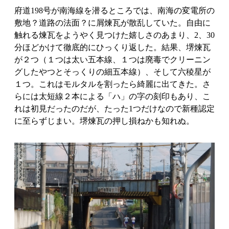
府道198号が南海線を潜るところでは、南海の変電所の
敷地？道路の法面？に屑煉瓦が散乱していた。自由に
触れる煉瓦をようやく見つけた嬉しさのあまり、2、30
分ほどかけて徹底的にひっくり返した。結果、堺煉瓦
が２つ（１つは太い五本線、１つは廃毒でクリーニン
グしたやつとそっくりの細五本線）、そして六稜星が
１つ。これはモルタルを割ったら綺麗に出てきた。さ
らには太短線２本による「ハ」の字の刻印もあり、こ
れは初見だったのだが、たった1つだけなので新種認定
に至らずじまい。堺煉瓦の押し損ねかも知れぬ。