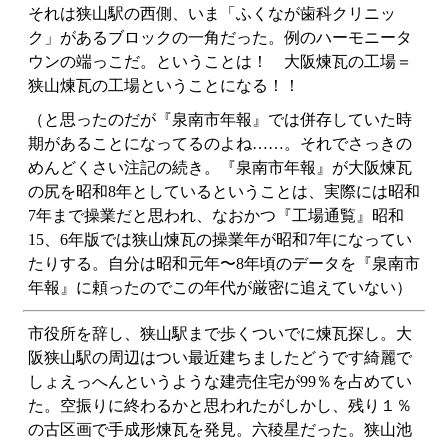
それは狭山駅の西側、いま「ふくなが歯科クリニッ
ク」があるブロックの一角だった。例のハーモニータ
ウンの端っこだ。ということは！ 大阪煉瓦の工場＝
狭山煉瓦の工場ということになる！！
（と思ったのだが『泉南市年報』では併存していた時
期があることになってるのよね……。それでさっきの
めんどくさい注記の続き。『泉南市年報』が大阪煉瓦
の尻を昭和8年としているということは、実際には昭和
7年まで操業だと思われ、なおかつ『工場通覧』昭和
15、6年版では狭山煉瓦の操業年が昭和7年になってい
たりする。自分は昭和元年〜8年頃のデータを『泉南市
年報』に頼ったのでこの年代が厳密に追えていない）
市役所を辞し、狭山駅まで歩くついでに煉瓦探し。大
阪狭山駅の周辺はつい最近建ちましたどうです綺麗で
しょえっへんというような建売住宅が99％を占めてい
た。空振りに終わるかと思われたがしかし、残り１％
の古区画で手成形煉瓦を発見。
六稜星だった。狭山池