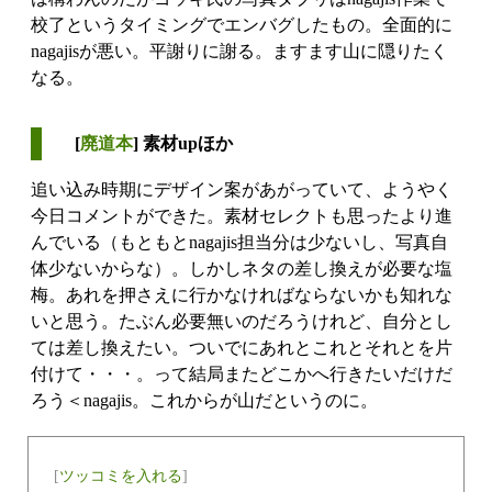
校了というタイミングでエンバグしたもの。全面的に
nagajisが悪い。平謝りに謝る。ますます山に隠りたく
なる。
[
廃道本
] 素材upほか
追い込み時期にデザイン案があがっていて、ようやく
今日コメントができた。素材セレクトも思ったより進
んでいる（もともとnagajis担当分は少ないし、写真自
体少ないからな）。しかしネタの差し換えが必要な塩
梅。あれを押さえに行かなければならないかも知れな
いと思う。たぶん必要無いのだろうけれど、自分とし
ては差し換えたい。ついでにあれとこれとそれとを片
付けて・・・。って結局またどこかへ行きたいだけだ
ろう＜nagajis。これからが山だというのに。
[
ツッコミを入れる
]