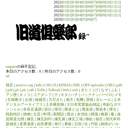
2022|
01
|
02
|
03
|
04
|
05
|
06
|
07
|
08
|
09
|
10
|
11
|
12
|
2023|
01
|
02
|
03
|
04
|
05
|
06
|
07
|
08
|
09
|
10
|
11
|
12
|
2024|
01
|
02
|
03
|
04
|
05
|
06
|
07
|
08
|
09
|
10
|
11
|
12
|
2025|
01
|
02
|
03
|
04
|
05
|
06
|
07
|
08
|
09
|
10
|
11
|
12
|
2026|
01
|
02
|
03
|
04
|
05
|
06
|
07
|
録"
nagajis
の
日
不定記。
本日のアクセス数：0｜昨日のアクセス数：0
ad
独言
|
archive.org
|
bdb
|
C60
|
D
|
KINIAS
|
NDL
|
OFF-uploader
|
ORJ
|
pdb
|
pdf
|
ph
|
ph.
|
tdb
|
ToDo
|
ToRead
|
Web
|
web
|
きたく
|
げ
|
なぞ
|
ふむ
|
アジ歴
|
キノコ
|
コアダンプ
|
テ
|
ネタ
|
ハチ
|
バックナンバーCD
|
メモ
|
乞御教示
|
企画
|
偽補完
|
力尽きた
|
南天
|
危機
|
原稿
|
古レール
|
土木
デジタルアーカイブス
|
土木構造物
|
大日本窯業協会雑誌
|
奇妙なポテ
ンシャル
|
奈良近遺調
|
宣伝
|
帰宅
|
廃道とは
|
廃道巡
|
廃道本
|
懐古
|
戦前特許
|
挾物
|
文芸
|
料理
|
新聞読
|
既出
|
未消化
|
標識
|
橋梁
|
毒
|
滋
賀県道元標
|
煉瓦
|
煉瓦刻印
|
煉瓦展
|
煉瓦工場
|
物欲
|
独言
|
現代本邦
築城史
|
産業遺産
|
由良要塞
|
発行
|
看板
|
石垣
|
社
|
竹筋
|
納得がいか