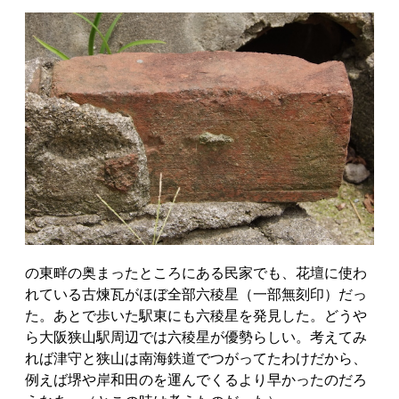
の東畔の奥まったところにある民家でも、花壇に使わ
れている古煉瓦がほぼ全部六稜星（一部無刻印）だっ
た。あとで歩いた駅東にも六稜星を発見した。どうや
ら大阪狭山駅周辺では六稜星が優勢らしい。考えてみ
れば津守と狭山は南海鉄道でつがってたわけだから、
例えば堺や岸和田のを運んでくるより早かったのだろ