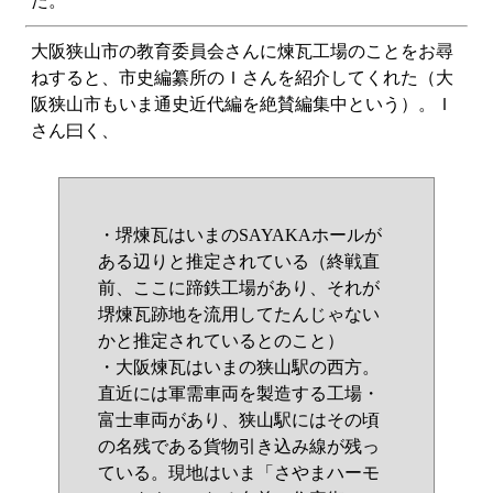
た。
大阪狭山市の教育委員会さんに煉瓦工場のことをお尋
ねすると、市史編纂所のＩさんを紹介してくれた（大
阪狭山市もいま通史近代編を絶賛編集中という）。Ｉ
さん曰く、
・堺煉瓦はいまのSAYAKAホールが
ある辺りと推定されている（終戦直
前、ここに蹄鉄工場があり、それが
堺煉瓦跡地を流用してたんじゃない
かと推定されているとのこと）
・大阪煉瓦はいまの狭山駅の西方。
直近には軍需車両を製造する工場・
富士車両があり、狭山駅にはその頃
の名残である貨物引き込み線が残っ
ている。現地はいま「さやまハーモ