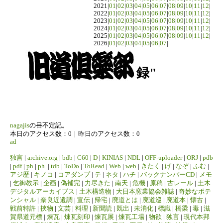
2021|
01
|
02
|
03
|
04
|
05
|
06
|
07
|
08
|
09
|
10
|
11
|
12
|
2022|
01
|
02
|
03
|
04
|
05
|
06
|
07
|
08
|
09
|
10
|
11
|
12
|
2023|
01
|
02
|
03
|
04
|
05
|
06
|
07
|
08
|
09
|
10
|
11
|
12
|
2024|
01
|
02
|
03
|
04
|
05
|
06
|
07
|
08
|
09
|
10
|
11
|
12
|
2025|
01
|
02
|
03
|
04
|
05
|
06
|
07
|
08
|
09
|
10
|
11
|
12
|
2026|
01
|
02
|
03
|
04
|
05
|
06
|
07
|
録"
nagajis
の
日
不定記。
本日のアクセス数：0｜昨日のアクセス数：0
ad
独言
|
archive.org
|
bdb
|
C60
|
D
|
KINIAS
|
NDL
|
OFF-uploader
|
ORJ
|
pdb
|
pdf
|
ph
|
ph.
|
tdb
|
ToDo
|
ToRead
|
Web
|
web
|
きたく
|
げ
|
なぞ
|
ふむ
|
アジ歴
|
キノコ
|
コアダンプ
|
テ
|
ネタ
|
ハチ
|
バックナンバーCD
|
メモ
|
乞御教示
|
企画
|
偽補完
|
力尽きた
|
南天
|
危機
|
原稿
|
古レール
|
土木
デジタルアーカイブス
|
土木構造物
|
大日本窯業協会雑誌
|
奇妙なポテ
ンシャル
|
奈良近遺調
|
宣伝
|
帰宅
|
廃道とは
|
廃道巡
|
廃道本
|
懐古
|
戦前特許
|
挾物
|
文芸
|
料理
|
新聞読
|
既出
|
未消化
|
標識
|
橋梁
|
毒
|
滋
賀県道元標
|
煉瓦
|
煉瓦刻印
|
煉瓦展
|
煉瓦工場
|
物欲
|
独言
|
現代本邦