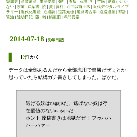
築城史
|
産業遺産
|
由良要塞
|
発行
|
看板
|
石垣
|
社
|
竹筋
|
納得がいか
ない
|
索道
|
絵葉書
|
読
|
資
|
資料
|
近世以前土木
|
近代デジタルライブ
ラリー
|
近代化遺産
|
近遺調
|
道路元標
|
道路考古学
|
道路遺産
|
都計
|
醤油
|
陸幼日記
|
隧
|
雑
|
鯖復旧
|
鳴門要塞
2014-07-18
[
長年日記
]
[
げ
] かく
データは全部あるんだから全部流用で楽勝だぜぇとか
思っていたら結構ガチ書きしてしまった。ばかだ。
逃げる奴はnagajisだ、逃げない奴は存
在価値のないnagajisだ
ホント 原稿書きは地獄だぜ！ フゥハハ
ハーハァー