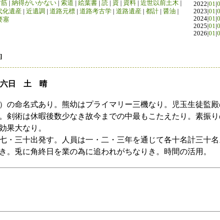
竹筋
|
納得がいかない
|
索道
|
絵葉書
|
読
|
資
|
資料
|
近世以前土木
|
2022|
01
|
代化遺産
|
近遺調
|
道路元標
|
道路考古学
|
道路遺産
|
都計
|
醤油
|
2023|
01
|
2024|
01
|
要塞
2025|
01
|
2026|
01
|
]
十六日 土 晴
）の命名式あり。熊幼はプライマリー三機なり。児玉生徒監殿
。剣術は休暇後数少なき故今までの中最もこたえたり。素振り
効果大なり。
七・三十出発す。人員は一・二・三年を通じて各十名計三十名
き。兎に角終日を業の為に追われがちなりき。時間の活用。