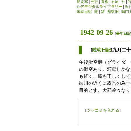
良要塞
|
発行
|
看板
|
石垣
|
社
|
近代デジタルライブラリー
|
近
陸幼日記
|
隧
|
雑
|
鯖復旧
|
鳴門
1942-09-26
[
長年日記
[
陸幼日記
]九月二
午後滑空機（グライダー
の滑空あり。頼母しかな
も軽く、筋も正しくして
端川の近くに露営の為十
目的とす。大部冷々なり
[
ツッコミを入れる
]