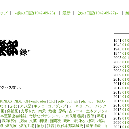
ップ
«前の日記(1942-09-25)
最新
次の日記(1942-09-27)»
1941|
04
|
1942|
01
|
1943|
01
|
録"
1944|
01
|
2005|
09
|
2006|
01
|
2007|
01
|
2008|
01
|
2009|
01
|
2010|
01
|
2011|
01
|
アクセス数：0
2012|
01
|
2013|
01
|
2014|
01
|
2015|
01
|
KINIAS
|
NDL
|
OFF-uploader
|
ORJ
|
pdb
|
pdf
|
ph
|
ph.
|
tdb
|
ToDo
|
2016|
01
|
なぞ
|
ふむ
|
アジ歴
|
キノコ
|
コアダンプ
|
テ
|
ネタ
|
ハチ
|
バック
2017|
01
|
企画
|
偽補完
|
力尽きた
|
南天
|
危機
|
原稿
|
古レール
|
土木デジタル
2018|
01
|
日本窯業協会雑誌
|
奇妙なポテンシャル
|
奈良近遺調
|
宣伝
|
帰宅
|
2019|
01
|
|
戦前特許
|
挾物
|
文芸
|
料理
|
新聞読
|
既出
|
未消化
|
標識
|
橋梁
|
2020|
01
|
印
|
煉瓦展
|
煉瓦工場
|
物欲
|
独言
|
現代本邦築城史
|
産業遺産
|
由
2021|
01
|