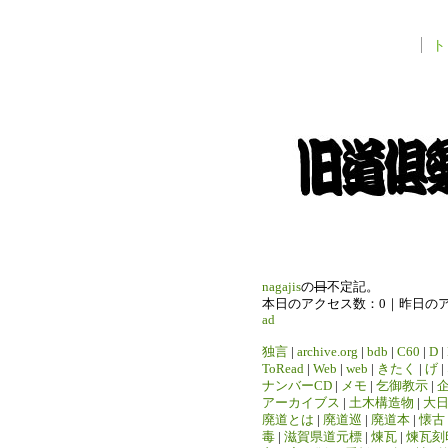
ト
nagajis
の
日
不定記。
本日のアクセス数：0｜昨日の
ad
独言
|
archive.org
|
bdb
|
C60
|
D
|
ToRead
|
Web
|
web
|
きたく
|
げ
|
ナンバーCD
|
メモ
|
乞御教示
|
アーカイブス
|
土木構造物
|
大
廃道とは
|
廃道巡
|
廃道本
|
懐古
毒
|
滋賀県道元標
|
煉瓦
|
煉瓦刻