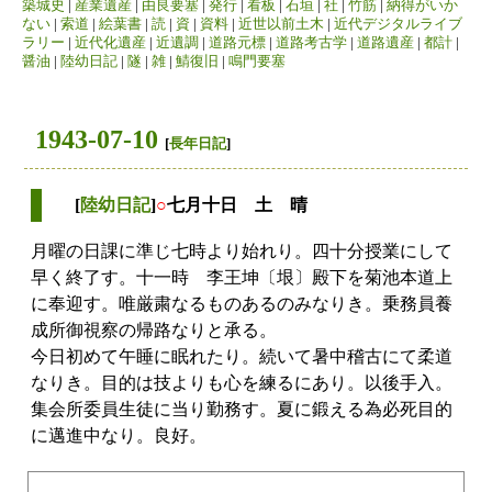
築城史
|
産業遺産
|
由良要塞
|
発行
|
看板
|
石垣
|
社
|
竹筋
|
納得がいか
ない
|
索道
|
絵葉書
|
読
|
資
|
資料
|
近世以前土木
|
近代デジタルライブ
ラリー
|
近代化遺産
|
近遺調
|
道路元標
|
道路考古学
|
道路遺産
|
都計
|
醤油
|
陸幼日記
|
隧
|
雑
|
鯖復旧
|
鳴門要塞
1943-07-10
[
長年日記
]
[
陸幼日記
]
○
七月十日 土 晴
月曜の日課に準じ七時より始れり。四十分授業にして
早く終了す。十一時 李王坤〔垠〕殿下を菊池本道上
に奉迎す。唯厳粛なるものあるのみなりき。乗務員養
成所御視察の帰路なりと承る。
今日初めて午睡に眠れたり。続いて暑中稽古にて柔道
なりき。目的は技よりも心を練るにあり。以後手入。
集会所委員生徒に当り勤務す。夏に鍛える為必死目的
に邁進中なり。良好。