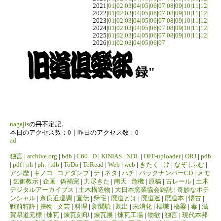
2021|
01
|
02
|
03
|
04
|
05
|
06
|
07
|
08
|
09
|
10
|
11
|
12
|
2022|
01
|
02
|
03
|
04
|
05
|
06
|
07
|
08
|
09
|
10
|
11
|
12
|
2023|
01
|
02
|
03
|
04
|
05
|
06
|
07
|
08
|
09
|
10
|
11
|
12
|
2024|
01
|
02
|
03
|
04
|
05
|
06
|
07
|
08
|
09
|
10
|
11
|
12
|
2025|
01
|
02
|
03
|
04
|
05
|
06
|
07
|
08
|
09
|
10
|
11
|
12
|
2026|
01
|
02
|
03
|
04
|
05
|
06
|
07
|
録"
nagajis
の
日
不定記。
本日のアクセス数：0｜昨日のアクセス数：0
ad
独言
|
archive.org
|
bdb
|
C60
|
D
|
KINIAS
|
NDL
|
OFF-uploader
|
ORJ
|
pdb
|
pdf
|
ph
|
ph.
|
tdb
|
ToDo
|
ToRead
|
Web
|
web
|
きたく
|
げ
|
なぞ
|
ふむ
|
アジ歴
|
キノコ
|
コアダンプ
|
テ
|
ネタ
|
ハチ
|
バックナンバーCD
|
メモ
|
乞御教示
|
企画
|
偽補完
|
力尽きた
|
南天
|
危機
|
原稿
|
古レール
|
土木
デジタルアーカイブス
|
土木構造物
|
大日本窯業協会雑誌
|
奇妙なポテ
ンシャル
|
奈良近遺調
|
宣伝
|
帰宅
|
廃道とは
|
廃道巡
|
廃道本
|
懐古
|
戦前特許
|
挾物
|
文芸
|
料理
|
新聞読
|
既出
|
未消化
|
標識
|
橋梁
|
毒
|
滋
賀県道元標
|
煉瓦
|
煉瓦刻印
|
煉瓦展
|
煉瓦工場
|
物欲
|
独言
|
現代本邦