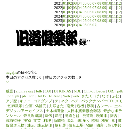
2021|
01
|
02
|
03
|
04
|
05
|
06
|
07
|
08
|
09
|
10
|
11
|
12
|
2022|
01
|
02
|
03
|
04
|
05
|
06
|
07
|
08
|
09
|
10
|
11
|
12
|
2023|
01
|
02
|
03
|
04
|
05
|
06
|
07
|
08
|
09
|
10
|
11
|
12
|
2024|
01
|
02
|
03
|
04
|
05
|
06
|
07
|
08
|
09
|
10
|
11
|
12
|
2025|
01
|
02
|
03
|
04
|
05
|
06
|
07
|
08
|
09
|
10
|
11
|
12
|
2026|
01
|
02
|
03
|
04
|
05
|
06
|
07
|
録"
nagajis
の
日
不定記。
本日のアクセス数：0｜昨日のアクセス数：0
ad
独言
|
archive.org
|
bdb
|
C60
|
D
|
KINIAS
|
NDL
|
OFF-uploader
|
ORJ
|
pdb
|
pdf
|
ph
|
ph.
|
tdb
|
ToDo
|
ToRead
|
Web
|
web
|
きたく
|
げ
|
なぞ
|
ふむ
|
アジ歴
|
キノコ
|
コアダンプ
|
テ
|
ネタ
|
ハチ
|
バックナンバーCD
|
メモ
|
乞御教示
|
企画
|
偽補完
|
力尽きた
|
南天
|
危機
|
原稿
|
古レール
|
土木
デジタルアーカイブス
|
土木構造物
|
大日本窯業協会雑誌
|
奇妙なポテ
ンシャル
|
奈良近遺調
|
宣伝
|
帰宅
|
廃道とは
|
廃道巡
|
廃道本
|
懐古
|
戦前特許
|
挾物
|
文芸
|
料理
|
新聞読
|
既出
|
未消化
|
標識
|
橋梁
|
毒
|
滋
賀県道元標
|
煉瓦
|
煉瓦刻印
|
煉瓦展
|
煉瓦工場
|
物欲
|
独言
|
現代本邦