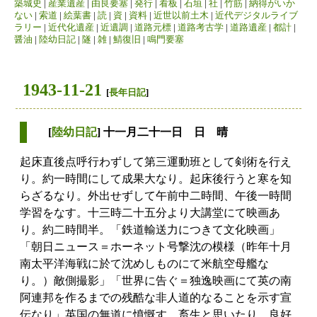
築城史
|
産業遺産
|
由良要塞
|
発行
|
看板
|
石垣
|
社
|
竹筋
|
納得がいか
ない
|
索道
|
絵葉書
|
読
|
資
|
資料
|
近世以前土木
|
近代デジタルライブ
ラリー
|
近代化遺産
|
近遺調
|
道路元標
|
道路考古学
|
道路遺産
|
都計
|
醤油
|
陸幼日記
|
隧
|
雑
|
鯖復旧
|
鳴門要塞
1943-11-21
[
長年日記
]
[
陸幼日記
] 十一月二十一日 日 晴
起床直後点呼行わずして第三運動班として剣術を行え
り。約一時間にして成果大なり。起床後行うと寒を知
らざるなり。外出せずして午前中二時間、午後一時間
学習をなす。十三時二十五分より大講堂にて映画あ
り。約二時間半。「鉄道輸送力につきて文化映画」
「朝日ニュース＝ホーネット号撃沈の模様（昨年十月
南太平洋海戦に於て沈めしものにて米航空母艦な
り。）敵側撮影」「世界に告ぐ＝独逸映画にて英の南
阿連邦を作るまでの残酷な非人道的なることを示す宣
伝なり」英国の無道に憤慨す。畜生と思いたり。良好