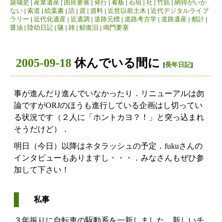
築城史
|
産業遺産
|
由良要塞
|
発行
|
看板
|
石垣
|
社
|
竹筋
|
納得がいか
ない
|
索道
|
絵葉書
|
読
|
資
|
資料
|
近世以前土木
|
近代デジタルライブ
ラリー
|
近代化遺産
|
近遺調
|
道路元標
|
道路考古学
|
道路遺産
|
都計
|
醤油
|
陸幼日記
|
隧
|
雑
|
鯖復旧
|
鳴門要塞
2005-09-18
休んでいる間に
[
長年日記
]
事が進んだり進んでいなかったり．リニューアルは勿
論ですがORJのほうも進行している企画はし切ってい
る状況です（２人に「ホントカヨ？！」と突っ込まれ
そうだけど）．
明日（今日）以降はネタラッシュの予定．fukuさんの
インタビューもありますし・・・．みなさんもぜひ参
加して下さい！
私事
３年振りに自転車の駆動系を一新しました．新しいチ