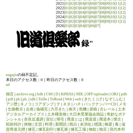
2021|
01
|
02
|
03
|
04
|
05
|
06
|
07
|
08
|
09
|
10
|
11
|
12
|
2022|
01
|
02
|
03
|
04
|
05
|
06
|
07
|
08
|
09
|
10
|
11
|
12
|
2023|
01
|
02
|
03
|
04
|
05
|
06
|
07
|
08
|
09
|
10
|
11
|
12
|
2024|
01
|
02
|
03
|
04
|
05
|
06
|
07
|
08
|
09
|
10
|
11
|
12
|
2025|
01
|
02
|
03
|
04
|
05
|
06
|
07
|
08
|
09
|
10
|
11
|
12
|
2026|
01
|
02
|
03
|
04
|
05
|
06
|
07
|
録"
nagajis
の
日
不定記。
本日のアクセス数：0｜昨日のアクセス数：0
ad
独言
|
archive.org
|
bdb
|
C60
|
D
|
KINIAS
|
NDL
|
OFF-uploader
|
ORJ
|
pdb
|
pdf
|
ph
|
ph.
|
tdb
|
ToDo
|
ToRead
|
Web
|
web
|
きたく
|
げ
|
なぞ
|
ふむ
|
アジ歴
|
キノコ
|
コアダンプ
|
テ
|
ネタ
|
ハチ
|
バックナンバーCD
|
メモ
|
乞御教示
|
企画
|
偽補完
|
力尽きた
|
南天
|
危機
|
原稿
|
古レール
|
土木
デジタルアーカイブス
|
土木構造物
|
大日本窯業協会雑誌
|
奇妙なポテ
ンシャル
|
奈良近遺調
|
宣伝
|
帰宅
|
廃道とは
|
廃道巡
|
廃道本
|
懐古
|
戦前特許
|
挾物
|
文芸
|
料理
|
新聞読
|
既出
|
未消化
|
標識
|
橋梁
|
毒
|
滋
賀県道元標
|
煉瓦
|
煉瓦刻印
|
煉瓦展
|
煉瓦工場
|
物欲
|
独言
|
現代本邦