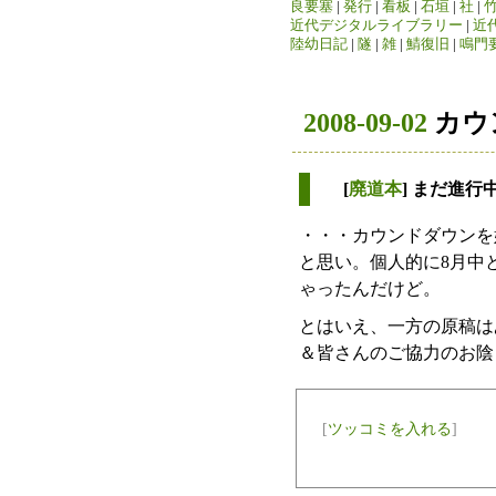
良要塞
|
発行
|
看板
|
石垣
|
社
|
近代デジタルライブラリー
|
近
陸幼日記
|
隧
|
雑
|
鯖復旧
|
鳴門
2008-09-02
カウ
[
廃道本
] まだ進行
・・・カウンドダウンを
と思い。個人的に8月中
ゃったんだけど。
とはいえ、一方の原稿は
＆皆さんのご協力のお陰
[
ツッコミを入れる
]