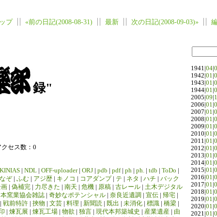
ップ
«前の日記(2008-08-31)
最新
次の日記(2008-09-03)»
1941|
04
|
1942|
01
|
1943|
01
|
録"
1944|
01
|
2005|
09
|
2006|
01
|
2007|
01
|
2008|
01
|
2009|
01
|
2010|
01
|
2011|
01
|
アクセス数：0
2012|
01
|
2013|
01
|
2014|
01
|
2015|
01
|
KINIAS
|
NDL
|
OFF-uploader
|
ORJ
|
pdb
|
pdf
|
ph
|
ph.
|
tdb
|
ToDo
|
2016|
01
|
なぞ
|
ふむ
|
アジ歴
|
キノコ
|
コアダンプ
|
テ
|
ネタ
|
ハチ
|
バック
2017|
01
|
企画
|
偽補完
|
力尽きた
|
南天
|
危機
|
原稿
|
古レール
|
土木デジタル
2018|
01
|
日本窯業協会雑誌
|
奇妙なポテンシャル
|
奈良近遺調
|
宣伝
|
帰宅
|
2019|
01
|
|
戦前特許
|
挾物
|
文芸
|
料理
|
新聞読
|
既出
|
未消化
|
標識
|
橋梁
|
2020|
01
|
印
|
煉瓦展
|
煉瓦工場
|
物欲
|
独言
|
現代本邦築城史
|
産業遺産
|
由
2021|
01
|