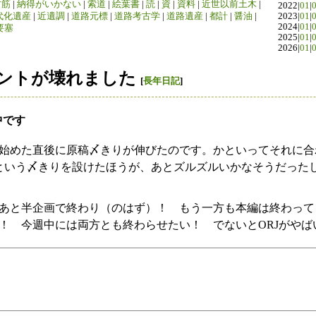
竹筋
|
納得がいかない
|
索道
|
絵葉書
|
読
|
資
|
資料
|
近世以前土木
|
2022|
01
|
代化遺産
|
近遺調
|
道路元標
|
道路考古学
|
道路遺産
|
都計
|
醤油
|
2023|
01
|
2024|
01
|
要塞
2025|
01
|
2026|
01
|
ントが壊れました
[
長年日記
]
中です
始めた直後に原稿〆きりが伸びたのです。かといってそれに合
という〆きりを設けたほうが、あとズルズルいかなそうだった
あと半企画で終わり（のはず）！ もう一方も本編は終わって
！ 今週中には両方とも終わらせたい！ でないとORJがやば