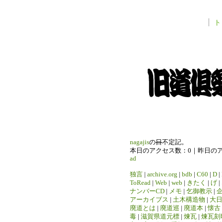
ト
nagajis
の
日
不定記。
本日のアクセス数：0｜昨日の
ad
独言
|
archive.org
|
bdb
|
C60
|
D
|
ToRead
|
Web
|
web
|
きたく
|
げ
|
ナンバーCD
|
メモ
|
乞御教示
|
アーカイブス
|
土木構造物
|
大
廃道とは
|
廃道巡
|
廃道本
|
懐古
毒
|
滋賀県道元標
|
煉瓦
|
煉瓦刻