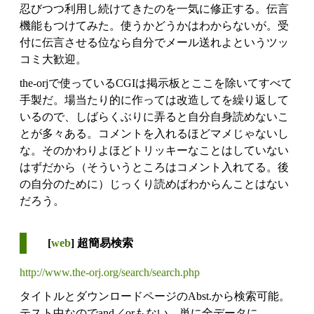
忍びつつ利用し続けてきたのを一気に修正する。伝言
機能もつけてみた。使うかどうかはわからないが。受
付に伝言させる位なら自分でメール送れよというツッ
コミ大歓迎。
the-orjで使っているCGIは掲示板とここを除いてすべて
手製だ。場当たり的に作っては改造してを繰り返して
いるので、しばらくぶりに弄ると自分自身読めないこ
とが多々ある。コメントを入れるほどマメじゃないし
な。そのかわりよほどトリッキーなことはしていない
はずだから（そういうところはコメント入れてる。後
の自分のために）じっくり読めばわからんことはない
だろう。
[
web
] 超簡易検索
http://www.the-orj.org/search/search.php
タイトルとダウンロードページのAbst.から検索可能。
テスト中なのでand／orもない。単に全データに