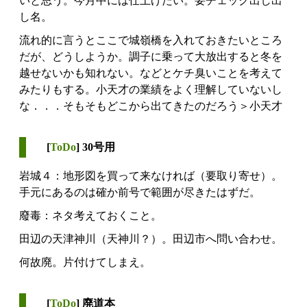
いと思う。今月中には仕上げたい。要チェック出し出
し名。
流れ的に言うとここで城嶺橋を入れておきたいところ
だが、どうしようか。調子に乗って大放出すると冬を
越せないかも知れない。などとケチ臭いことを考えて
みたりもする。小天才の業績をよく理解していないし
な．．．そもそもどこから出てきたのだろう＞小天才
[
ToDo
] 30号用
岩城４：地形図を買って来なければ（要取り寄せ）。
手元にあるのは確か前号で範囲が尽きたはずだ。
廢毒：ネタ考えておくこと。
田辺の天津神川（天神川？）。田辺市へ問い合わせ。
何故廃。片付けてしまえ。
[
ToDo
] 廃道本