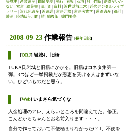
築城史
|
産業遺産
|
由良要塞
|
発行
|
看板
|
石垣
|
社
|
竹筋
|
納得がいか
ない
|
索道
|
絵葉書
|
読
|
資
|
資料
|
近世以前土木
|
近代デジタルライブ
ラリー
|
近代化遺産
|
近遺調
|
道路元標
|
道路考古学
|
道路遺産
|
都計
|
醤油
|
陸幼日記
|
隧
|
雑
|
鯖復旧
|
鳴門要塞
2008-09-23
作業報告
[
長年日記
]
[
ORJ
] 岩城4、旧橋
TUKA氏岩城と旧橋にかかる。旧橋はコネタ集第一
弾。3つほど一挙掲載だが恩恵を受ける人はまずいな
い。ひどいものだと思う。
[
Web
] いまさら気づくな
入金処理のアレ、えらいところを間違えてた。修正。
こんどからちゃんとお名前入ります・・・。
自分で作っておいて不便極まりなかったCGI、不便を