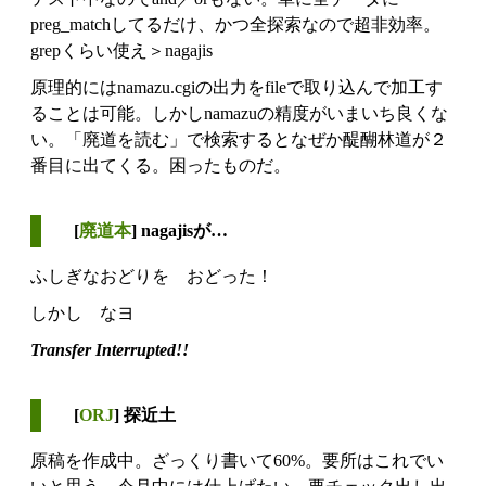
preg_matchしてるだけ、かつ全探索なので超非効率。
grepくらい使え＞nagajis
原理的にはnamazu.cgiの出力をfileで取り込んで加工す
ることは可能。しかしnamazuの精度がいまいち良くな
い。「廃道を読む」で検索するとなぜか醍醐林道が２
番目に出てくる。困ったものだ。
[
廃道本
] nagajisが…
ふしぎなおどりを おどった！
しかし なヨ
Transfer Interrupted!!
[
ORJ
] 探近土
原稿を作成中。ざっくり書いて60%。要所はこれでい