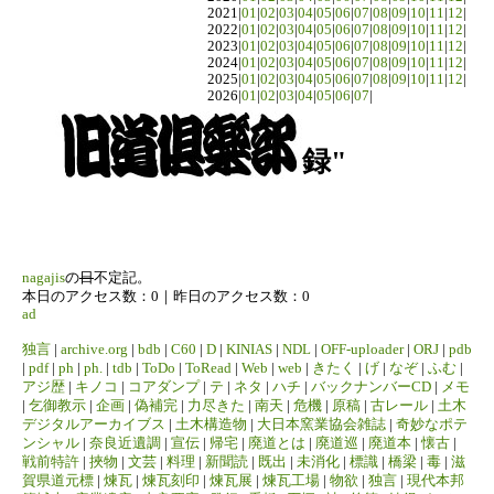
2021|
01
|
02
|
03
|
04
|
05
|
06
|
07
|
08
|
09
|
10
|
11
|
12
|
2022|
01
|
02
|
03
|
04
|
05
|
06
|
07
|
08
|
09
|
10
|
11
|
12
|
2023|
01
|
02
|
03
|
04
|
05
|
06
|
07
|
08
|
09
|
10
|
11
|
12
|
2024|
01
|
02
|
03
|
04
|
05
|
06
|
07
|
08
|
09
|
10
|
11
|
12
|
2025|
01
|
02
|
03
|
04
|
05
|
06
|
07
|
08
|
09
|
10
|
11
|
12
|
2026|
01
|
02
|
03
|
04
|
05
|
06
|
07
|
録"
nagajis
の
日
不定記。
本日のアクセス数：0｜昨日のアクセス数：0
ad
独言
|
archive.org
|
bdb
|
C60
|
D
|
KINIAS
|
NDL
|
OFF-uploader
|
ORJ
|
pdb
|
pdf
|
ph
|
ph.
|
tdb
|
ToDo
|
ToRead
|
Web
|
web
|
きたく
|
げ
|
なぞ
|
ふむ
|
アジ歴
|
キノコ
|
コアダンプ
|
テ
|
ネタ
|
ハチ
|
バックナンバーCD
|
メモ
|
乞御教示
|
企画
|
偽補完
|
力尽きた
|
南天
|
危機
|
原稿
|
古レール
|
土木
デジタルアーカイブス
|
土木構造物
|
大日本窯業協会雑誌
|
奇妙なポテ
ンシャル
|
奈良近遺調
|
宣伝
|
帰宅
|
廃道とは
|
廃道巡
|
廃道本
|
懐古
|
戦前特許
|
挾物
|
文芸
|
料理
|
新聞読
|
既出
|
未消化
|
標識
|
橋梁
|
毒
|
滋
賀県道元標
|
煉瓦
|
煉瓦刻印
|
煉瓦展
|
煉瓦工場
|
物欲
|
独言
|
現代本邦