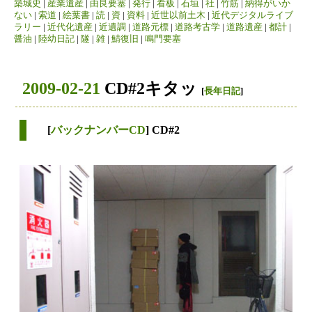
築城史
|
産業遺産
|
由良要塞
|
発行
|
看板
|
石垣
|
社
|
竹筋
|
納得がいか
ない
|
索道
|
絵葉書
|
読
|
資
|
資料
|
近世以前土木
|
近代デジタルライブ
ラリー
|
近代化遺産
|
近遺調
|
道路元標
|
道路考古学
|
道路遺産
|
都計
|
醤油
|
陸幼日記
|
隧
|
雑
|
鯖復旧
|
鳴門要塞
2009-02-21
CD#2キタッ
[
長年日記
]
[
バックナンバーCD
] CD#2