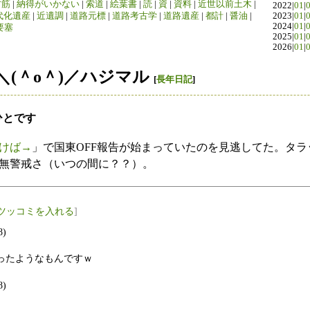
竹筋
|
納得がいかない
|
索道
|
絵葉書
|
読
|
資
|
資料
|
近世以前土木
|
2022|
01
|
代化遺産
|
近遺調
|
道路元標
|
道路考古学
|
道路遺産
|
都計
|
醤油
|
2023|
01
|
2024|
01
|
要塞
2025|
01
|
2026|
01
|
＼(＾o＾)／ハジマル
[
長年日記
]
ひとです
けば→
」で国東OFF報告が始まっていたのを見逃してた。タ
無警戒さ（いつの間に？？）。
ツッコミを入れる
]
8)
ったようなもんですｗ
8)