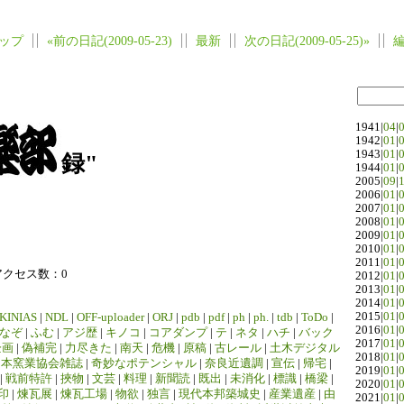
ップ
«前の日記(2009-05-23)
最新
次の日記(2009-05-25)»
1941|
04
|
1942|
01
|
1943|
01
|
録"
1944|
01
|
2005|
09
|
2006|
01
|
2007|
01
|
2008|
01
|
2009|
01
|
2010|
01
|
2011|
01
|
アクセス数：0
2012|
01
|
2013|
01
|
2014|
01
|
2015|
01
|
KINIAS
|
NDL
|
OFF-uploader
|
ORJ
|
pdb
|
pdf
|
ph
|
ph.
|
tdb
|
ToDo
|
2016|
01
|
なぞ
|
ふむ
|
アジ歴
|
キノコ
|
コアダンプ
|
テ
|
ネタ
|
ハチ
|
バック
2017|
01
|
企画
|
偽補完
|
力尽きた
|
南天
|
危機
|
原稿
|
古レール
|
土木デジタル
2018|
01
|
日本窯業協会雑誌
|
奇妙なポテンシャル
|
奈良近遺調
|
宣伝
|
帰宅
|
2019|
01
|
|
戦前特許
|
挾物
|
文芸
|
料理
|
新聞読
|
既出
|
未消化
|
標識
|
橋梁
|
2020|
01
|
印
|
煉瓦展
|
煉瓦工場
|
物欲
|
独言
|
現代本邦築城史
|
産業遺産
|
由
2021|
01
|