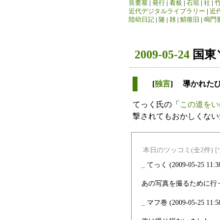
良要塞
|
発行
|
看板
|
石垣
|
社
|
近代デジタルライブラリー
|
近
陸幼日記
|
隧
|
雑
|
鯖復旧
|
鳴門
2009-05-24
国東
[
独言
] 導かれた
てっく氏の「
この道をい
撃されてもおかしくない
本日のツッコミ(全2件) [
_
てっく
(2009-05-25 11:3
あの写真を撮るために行
_
マフ巻
(2009-05-25 11:5