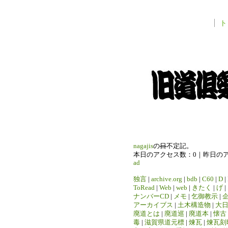
ト
nagajis
の
日
不定記。
本日のアクセス数：0｜昨日の
ad
独言
|
archive.org
|
bdb
|
C60
|
D
|
ToRead
|
Web
|
web
|
きたく
|
げ
|
ナンバーCD
|
メモ
|
乞御教示
|
アーカイブス
|
土木構造物
|
大
廃道とは
|
廃道巡
|
廃道本
|
懐古
毒
|
滋賀県道元標
|
煉瓦
|
煉瓦刻