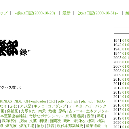
ップ
«前の日記(2009-10-29)
最新
次の日記(2009-10-31)»
1941|
04
|
1942|
01
|
1943|
01
|
録"
1944|
01
|
2005|
09
|
2006|
01
|
2007|
01
|
2008|
01
|
2009|
01
|
2010|
01
|
2011|
01
|
アクセス数：0
2012|
01
|
2013|
01
|
2014|
01
|
2015|
01
|
KINIAS
|
NDL
|
OFF-uploader
|
ORJ
|
pdb
|
pdf
|
ph
|
ph.
|
tdb
|
ToDo
|
2016|
01
|
なぞ
|
ふむ
|
アジ歴
|
キノコ
|
コアダンプ
|
テ
|
ネタ
|
ハチ
|
バック
2017|
01
|
企画
|
偽補完
|
力尽きた
|
南天
|
危機
|
原稿
|
古レール
|
土木デジタル
2018|
01
|
日本窯業協会雑誌
|
奇妙なポテンシャル
|
奈良近遺調
|
宣伝
|
帰宅
|
2019|
01
|
|
戦前特許
|
挾物
|
文芸
|
料理
|
新聞読
|
既出
|
未消化
|
標識
|
橋梁
|
2020|
01
|
印
|
煉瓦展
|
煉瓦工場
|
物欲
|
独言
|
現代本邦築城史
|
産業遺産
|
由
2021|
01
|