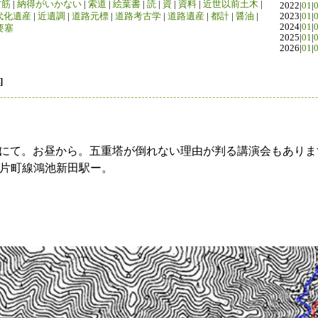
竹筋
|
納得がいかない
|
索道
|
絵葉書
|
読
|
資
|
資料
|
近世以前土木
|
2022|
01
|
代化遺産
|
近遺調
|
道路元標
|
道路考古学
|
道路遺産
|
都計
|
醤油
|
2023|
01
|
2024|
01
|
要塞
2025|
01
|
2026|
01
|
]
にて。お昼から。五重塔が倒れない理由が判る講演会もありま
R片町線鴻池新田駅ー。