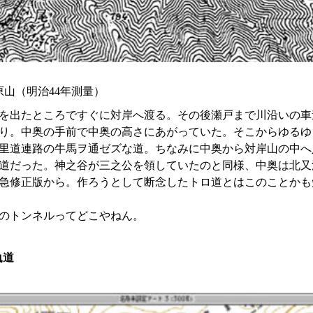
ヶ原山（明治44年測量）
を出たところですぐに対岸へ渡る。その後瀬戸まで川沿いの車
り。中奥の手前で中奥の高さにあがっていた。そこからゆるゆ
里道連路の牛馬ヲ通ゼズな道。ちなみに中奥から対岸山の中へ
道だった。神之谷が三之公を領していたのと同様、中奥は北又
急修正版から。作ろうとして断念したトロ道とはこのことかも
のトンネルってどこやねん。
軌道