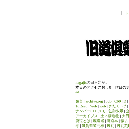
ト
nagajis
の
日
不定記。
本日のアクセス数：0｜昨日の
ad
独言
|
archive.org
|
bdb
|
C60
|
D
|
ToRead
|
Web
|
web
|
きたく
|
げ
|
ナンバーCD
|
メモ
|
乞御教示
|
アーカイブス
|
土木構造物
|
大
廃道とは
|
廃道巡
|
廃道本
|
懐古
毒
|
滋賀県道元標
|
煉瓦
|
煉瓦刻