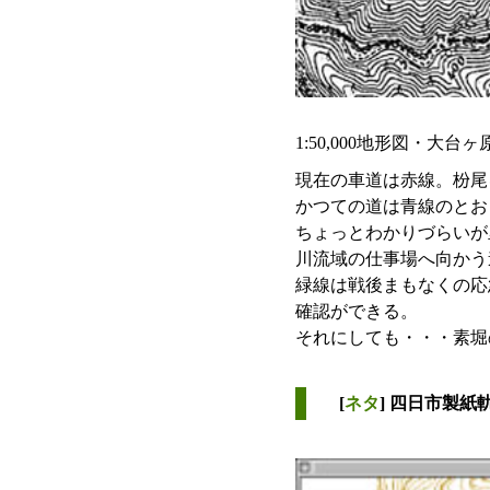
1:50,000地形図・大台
現在の車道は赤線。枌尾
かつての道は青線のとお
ちょっとわかりづらいが
川流域の仕事場へ向かう
緑線は戦後まもなくの応
確認ができる。
それにしても・・・素堀
[
ネタ
] 四日市製紙