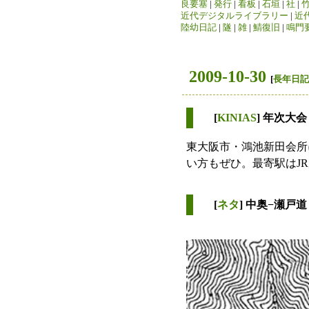
良要塞
|
発行
|
看板
|
石垣
|
社
|
近代デジタルライブラリー
|
近
陸幼日記
|
隧
|
雑
|
鯖復旧
|
鳴門
2009-10-30
[
長年日記
[
KINIAS
] 年次大会
東大阪市・鴻池新田会所
い方もぜひ。最寄駅はJ
[
ネタ
] 中奥−瀬戸道