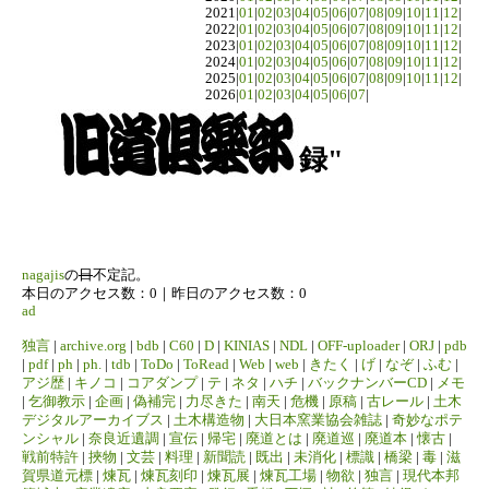
2021|
01
|
02
|
03
|
04
|
05
|
06
|
07
|
08
|
09
|
10
|
11
|
12
|
2022|
01
|
02
|
03
|
04
|
05
|
06
|
07
|
08
|
09
|
10
|
11
|
12
|
2023|
01
|
02
|
03
|
04
|
05
|
06
|
07
|
08
|
09
|
10
|
11
|
12
|
2024|
01
|
02
|
03
|
04
|
05
|
06
|
07
|
08
|
09
|
10
|
11
|
12
|
2025|
01
|
02
|
03
|
04
|
05
|
06
|
07
|
08
|
09
|
10
|
11
|
12
|
2026|
01
|
02
|
03
|
04
|
05
|
06
|
07
|
録"
nagajis
の
日
不定記。
本日のアクセス数：0｜昨日のアクセス数：0
ad
独言
|
archive.org
|
bdb
|
C60
|
D
|
KINIAS
|
NDL
|
OFF-uploader
|
ORJ
|
pdb
|
pdf
|
ph
|
ph.
|
tdb
|
ToDo
|
ToRead
|
Web
|
web
|
きたく
|
げ
|
なぞ
|
ふむ
|
アジ歴
|
キノコ
|
コアダンプ
|
テ
|
ネタ
|
ハチ
|
バックナンバーCD
|
メモ
|
乞御教示
|
企画
|
偽補完
|
力尽きた
|
南天
|
危機
|
原稿
|
古レール
|
土木
デジタルアーカイブス
|
土木構造物
|
大日本窯業協会雑誌
|
奇妙なポテ
ンシャル
|
奈良近遺調
|
宣伝
|
帰宅
|
廃道とは
|
廃道巡
|
廃道本
|
懐古
|
戦前特許
|
挾物
|
文芸
|
料理
|
新聞読
|
既出
|
未消化
|
標識
|
橋梁
|
毒
|
滋
賀県道元標
|
煉瓦
|
煉瓦刻印
|
煉瓦展
|
煉瓦工場
|
物欲
|
独言
|
現代本邦