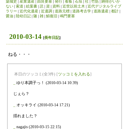
築城史
|
産業遺産
|
由良要塞
|
発行
|
看板
|
石垣
|
社
|
竹筋
|
納得がいか
ない
|
索道
|
絵葉書
|
読
|
資
|
資料
|
近世以前土木
|
近代デジタルライブ
ラリー
|
近代化遺産
|
近遺調
|
道路元標
|
道路考古学
|
道路遺産
|
都計
|
醤油
|
陸幼日記
|
隧
|
雑
|
鯖復旧
|
鳴門要塞
2010-03-14
[
長年日記
]
ねる・・・
本日のツッコミ(全3件) [
ツッコミを入れる
]
_
ゆり本調子っ！
(2010-03-14 10:39)
じぇら？
_
オッキライ
(2010-03-14 17:21)
揺れました？
_
nagajis
(2010-03-15 22:15)