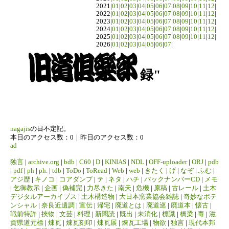
2021|
01
|
02
|
03
|
04
|
05
|
06
|
07
|
08
|
09
|
10
|
11
|
12
|
2022|
01
|
02
|
03
|
04
|
05
|
06
|
07
|
08
|
09
|
10
|
11
|
12
|
2023|
01
|
02
|
03
|
04
|
05
|
06
|
07
|
08
|
09
|
10
|
11
|
12
|
2024|
01
|
02
|
03
|
04
|
05
|
06
|
07
|
08
|
09
|
10
|
11
|
12
|
2025|
01
|
02
|
03
|
04
|
05
|
06
|
07
|
08
|
09
|
10
|
11
|
12
|
2026|
01
|
02
|
03
|
04
|
05
|
06
|
07
|
録"
nagajis
の
日
不定記。
本日のアクセス数：0｜昨日のアクセス数：0
ad
独言
|
archive.org
|
bdb
|
C60
|
D
|
KINIAS
|
NDL
|
OFF-uploader
|
ORJ
|
pdb
|
pdf
|
ph
|
ph.
|
tdb
|
ToDo
|
ToRead
|
Web
|
web
|
きたく
|
げ
|
なぞ
|
ふむ
|
アジ歴
|
キノコ
|
コアダンプ
|
テ
|
ネタ
|
ハチ
|
バックナンバーCD
|
メモ
|
乞御教示
|
企画
|
偽補完
|
力尽きた
|
南天
|
危機
|
原稿
|
古レール
|
土木
デジタルアーカイブス
|
土木構造物
|
大日本窯業協会雑誌
|
奇妙なポテ
ンシャル
|
奈良近遺調
|
宣伝
|
帰宅
|
廃道とは
|
廃道巡
|
廃道本
|
懐古
|
戦前特許
|
挾物
|
文芸
|
料理
|
新聞読
|
既出
|
未消化
|
標識
|
橋梁
|
毒
|
滋
賀県道元標
|
煉瓦
|
煉瓦刻印
|
煉瓦展
|
煉瓦工場
|
物欲
|
独言
|
現代本邦