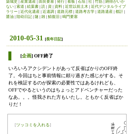
築城史
|
産業遺産
|
由良要塞
|
発行
|
看板
|
石垣
|
社
|
竹筋
|
納得がいか
ない
|
索道
|
絵葉書
|
読
|
資
|
資料
|
近世以前土木
|
近代デジタルライブ
ラリー
|
近代化遺産
|
近遺調
|
道路元標
|
道路考古学
|
道路遺産
|
都計
|
醤油
|
陸幼日記
|
隧
|
雑
|
鯖復旧
|
鳴門要塞
2010-05-31
[
長年日記
]
[
企画
] OFF終了
いろいろアクシデントがあって反省ばかりのOFF終
了。今回はちと事前情報に頼り過ぎた感じがする。そ
れを検証するのが探索の必要性ではあるけれども、
OFFでやるというのはちょっとアドベンチャーだった
なあ。。。怪我された方もいたし。ともかく反省ばか
りだ！
[
ツッコミを入れる
]